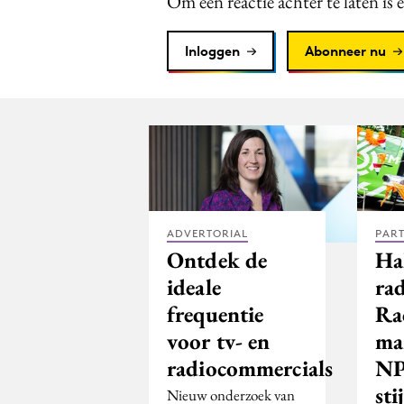
Om een reactie achter te laten is 
Inloggen
Abonneer nu
ADVERTORIAL
PAR
Ontdek de
Hal
ideale
ra
frequentie
Rad
voor tv- en
ma
radiocommercials
NP
sti
Nieuw onderzoek van