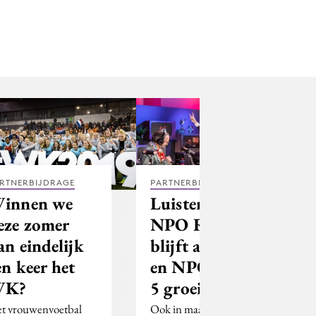
RTNERBIJDRAGE
PARTNERBIJDRAGE
innen we
Luistercijfers:
eze zomer
NPO Radio 2
an eindelijk
blijft aan kop
en keer het
en NPO Radio
WK?
5 groeit door
t vrouwenvoetbal
Ook in maart en april