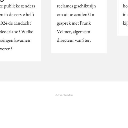
e publieke zenders
reclames geschikt zijn
he
n in de eerste helft
om uit te zenden? In
in
2024 de aandacht
gesprek met Frank
kij
Nederland? Welke
Volmer, algemeen
assingen kwamen
directeur van Ster.
 voren?
Advertentie