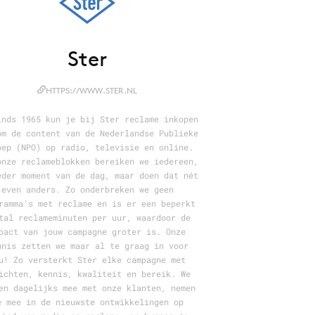
Ster
HTTPS://WWW.STER.NL
inds 1965 kun je bij Ster reclame inkopen
om de content van de Nederlandse Publieke
oep (NPO) op radio, televisie en online.
onze reclameblokken bereiken we iedereen,
eder moment van de dag, maar doen dat nét
even anders. Zo onderbreken we geen
ramma’s met reclame en is er een beperkt
tal reclameminuten per uur, waardoor de
pact van jouw campagne groter is. Onze
nnis zetten we maar al te graag in voor
u! Zo versterkt Ster elke campagne met
ichten, kennis, kwaliteit en bereik. We
en dagelijks mee met onze klanten, nemen
e mee in de nieuwste ontwikkelingen op