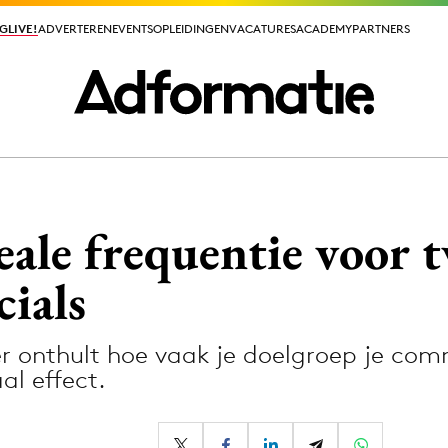
GLIVE!
GLIVE!
ADVERTEREN
ADVERTEREN
EVENTS
EVENTS
OPLEIDINGEN
OPLEIDINGEN
VACATURES
VACATURES
ACADEMY
ACADEMY
PARTNERS
PARTNERS
ieuws app
ale frequentie voor t
ials
r onthult hoe vaak je doelgroep je co
Media
l effect.
ormation
Merkstrategie
PR