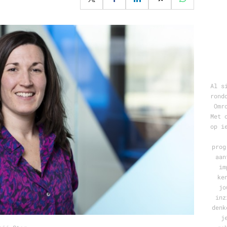
Programmatic
ering
Purpose Marketing
keting
Reputatie & crisis
nicatie
Al s
rond
Omr
Met 
op i
prog
aan
im
ke
jo
inz
denk
j