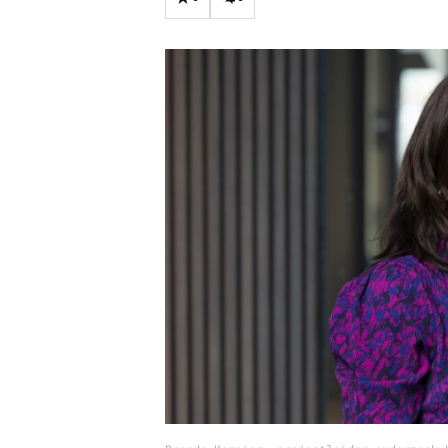
Carriere
Effectiviteit
Contentmarketing
Gedragsverand
Craft
Influencer mar
Customer Experience
Interne commu
Data & Insights
Martech