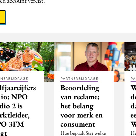
een account vereist.
TNERBIJDRAGE
PARTNERBIJDRAGE
PA
fjaarcijfers
Beoordeling
W
dio: NPO
van reclame:
d
io 2 is
het belang
d
rktleider,
voor merk en
e
O 3FM
consument
jgt
Hoe bepaalt Ster welke
He