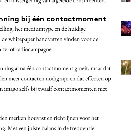
- en luistergedrag van afgeleide consumenten.
nning bij één contactmoment
elling, het mediumtype en de huidige
de whitepaper handvatten vinden voor de
 tv- of radiocampagne.
nning al na één contactmoment groeit, maar dat
len meer contacten nodig zijn en dat effecten op
en imago zelfs bij twaalf contactmomenten niet
den merken houvast en richtlijnen voor het
. Met een juiste balans in de frequentie