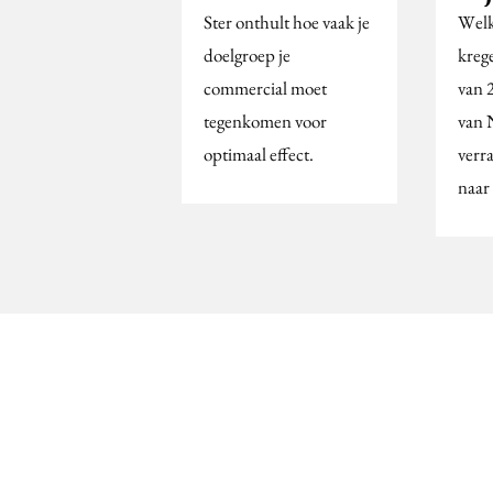
Ster onthult hoe vaak je
Welk
doelgroep je
krege
commercial moet
van 
tegenkomen voor
van 
optimaal effect.
verr
naar