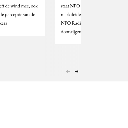
eft de wind mee, ook
staat NPO Radio 2 als
 de perceptie van de
marktleider aan de top.
kers
NPO Radio 5 blijft
doorstijgen.