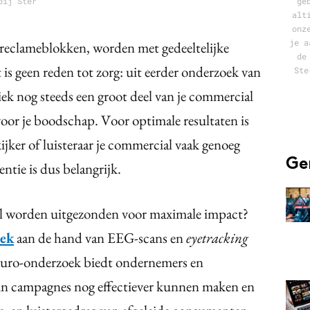
bij Ster
ge
alt
onz
je a
reclameblokken, worden met gedeeltelijke
de
is geen reden tot zorg: uit eerder onderzoek van
Ste
iek nog steeds een groot deel van je commercial
 voor je boodschap. Voor optimale resultaten is
kijker of luisteraar je commercial vaak genoeg
Ge
ntie is dus belangrijk.
l worden uitgezonden voor maximale impact?
oek
aan de hand van EEG-scans en
eyetracking
neuro-onderzoek biedt ondernemers en
un campagnes nog effectiever kunnen maken en