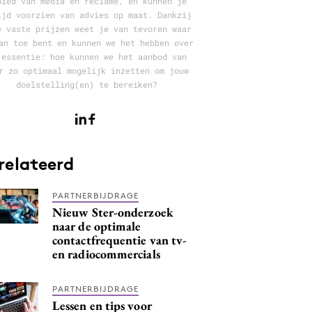
bied van media en reclame, en kunnen je
ijd voorzien van advies op maat. Dankzij
e vaste prijzen weet je van tevoren waar
an toe bent en kunnen we het hebben over
 essentie: hoe kunnen we het aanbod van
r zo optimaal mogelijk inzetten om jouw
doelstelling(en) te bereiken?
relateerd
PARTNERBIJDRAGE
Nieuw Ster-onderzoek
naar de optimale
contactfrequentie van tv-
en radiocommercials
PARTNERBIJDRAGE
Lessen en tips voor