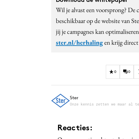
Wil je alvast een voorsprong? De c
beschikbaar op de website van St
jij je campagnes kan optimaliser
ster.nl/herhaling
en krijg direct
0
0
Ster
Onze kennis zetten we maar al t
Reacties: