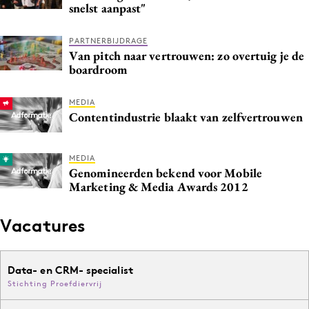
snelst aanpast"
Media
Merkstrategie
PARTNERBIJDRAGE
Van pitch naar vertrouwen: zo overtuig je de
PR
boardroom
Programmatic
Purpose Marketing
MEDIA
Contentindustrie blaakt van zelfvertrouwen
Reputatie & crisis
MEDIA
Genomineerden bekend voor Mobile
Marketing & Media Awards 2012
Vacatures
Data- en CRM- specialist
Stichting Proefdiervrij