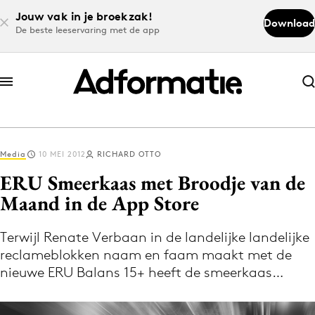
Jouw vak in je broekzak!
Download
De beste leeservaring met de app
Abonneer nu
Abonneer nu
Media
10 MEI 2012
RICHARD OTTO
Log in
ERU Smeerkaas met Broodje van de
Maand in de App Store
Download de app
Volg het laatste nieuws via de Adformatie
Terwijl Renate Verbaan in de landelijke landelijke
reclameblokken naam en faam maakt met de
Nieuws app
nieuwe ERU Balans 15+ heeft de smeerkaas…