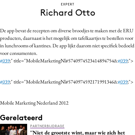
EXPERT
Bureaus
Richard Otto
Campagnes
Carriere
De app bevat de recepten om diverse broodjes te maken met de ERU
Contentmarketing
producten, daarnaast is het mogelijk om tafelkaartjes te bestellen voor
Craft
in lunchrooms of kantines. De app lijkt daarom niet specifiek bedoeld
Customer Experience
voor consumenten.
Data & Insights
#039
;" title="MobileMarketingNl#5740974523414894754&
#039
;">
Design
Digital transformation
#039
;" title="MobileMarketingNl#5740974592171991346&
#039
;">
Diversiteit
Effectiviteit
Mobile Marketing Nederland 2012
Gedragsverandering
Influencer marketing
Gerelateerd
Interne communicatie
PARTNERBIJDRAGE
''Niet de grootste wint, maar wie zich het
Martech