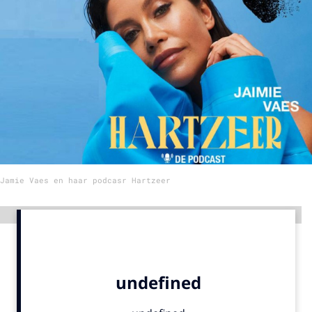
Menu
Home
9 sept: GenAI-training
12 nov: MarketingLive!
Adverteren
Events
Jamie Vaes en haar podcasr Hartzeer
Opleidingen
Vacatures
Advertentie
Academy
Partners
Topics
Artificial Intelligence