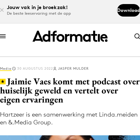
Jouw vak in je broekzak!
Download
De beste leeservaring met de app
Abonneer nu
Abonneer nu
Media
30 AUGUSTUS 2022
JASPER MULDER
Log in
Jaimie Vaes komt met podcast over
huiselijk geweld en vertelt over
eigen ervaringen
Download de app
Volg het laatste nieuws via de Adformatie
Hartzeer is een samenwerking met Linda.meiden
Nieuws app
en &.Media Group.