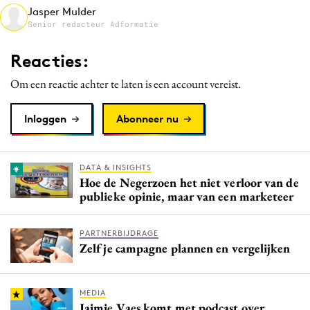
Jasper Mulder
Media
Senior redacteur Adformatie
Merkstrategie
PR
Reacties:
Programmatic
Om een reactie achter te laten is een account vereist.
Purpose Marketing
Reputatie & crisis
Inloggen
Abonneer nu
DATA & INSIGHTS
Hoe de Negerzoen het niet verloor van de
publieke opinie, maar van een marketeer
PARTNERBIJDRAGE
Zelf je campagne plannen en vergelijken
MEDIA
Jaimie Vaes komt met podcast over