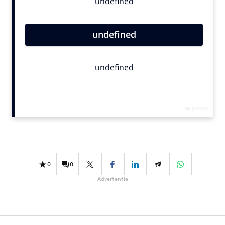
Bureaus
Campagnes
Carriere
Contentmarketing
Craft
Customer Experience
Data & Insights
Design
Digital transformation
Diversiteit
Effectiviteit
0
0
Gedragsverandering
Advertentie
Influencer marketing
Interne communicatie
Martech