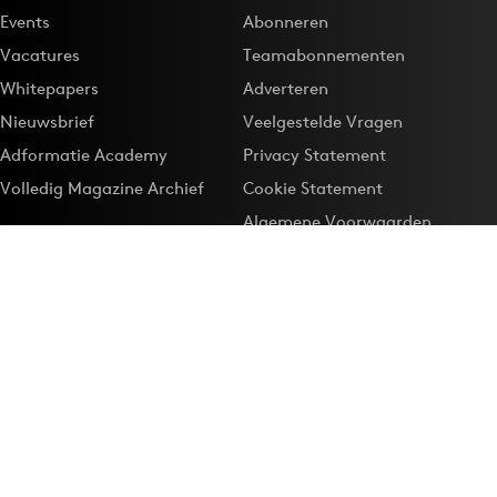
Events
Abonneren
Vacatures
Teamabonnementen
Whitepapers
Adverteren
Nieuwsbrief
Veelgestelde Vragen
Adformatie Academy
Privacy Statement
Volledig Magazine Archief
Cookie Statement
Algemene Voorwaarden
Onze app
Maak Adformatie.nl je
Google-favoriet
Privacyinstellingen
Download de
Adformatie Nieuws App