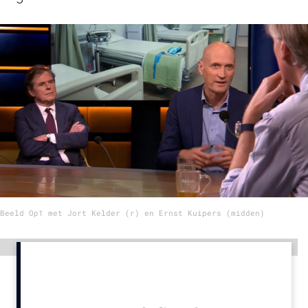
Menu
Home
9 sept: GenAI-training
12 nov: MarketingLive!
Adverteren
Events
Opleidingen
Vacatures
Beeld Op1 met Jort Kelder (r) en Ernst Kuipers (midden)
Academy
Partners
Advertentie
Topics
Artificial Intelligence