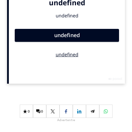
Bureaus
Campagnes
Carriere
Contentmarketing
Craft
Customer Experience
Data & Insights
Design
Digital transformation
Diversiteit
Effectiviteit
Gedragsverandering
0
0
Influencer marketing
Interne communicatie
Advertentie
Martech