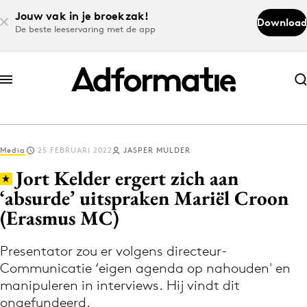
Jouw vak in je broekzak!
Download
De beste leeservaring met de app
Abonneer nu
Abonneer nu
Media
25 FEBRUARI 2022
JASPER MULDER
Log in
Jort Kelder ergert zich aan
‘absurde’ uitspraken Mariël Croon
(Erasmus MC)
Download de app
Volg het laatste nieuws via de Adformatie
Presentator zou er volgens directeur-
Nieuws app
Communicatie ‘eigen agenda op nahouden' en
manipuleren in interviews. Hij vindt dit
ongefundeerd.