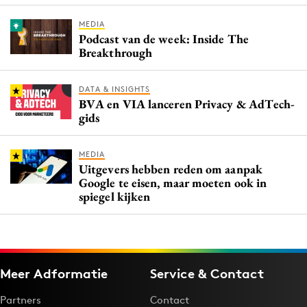
MEDIA
Podcast van de week: Inside The
Breakthrough
DATA & INSIGHTS
BVA en VIA lanceren Privacy & AdTech-
gids
MEDIA
Uitgevers hebben reden om aanpak
Google te eisen, maar moeten ook in
spiegel kijken
Meer Adformatie
Service & Contact
Partners
Contact