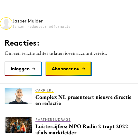
Media
Merkstrategie
Jasper Mulder
PR
Senior redacteur Adformatie
Programmatic
Reacties:
Purpose Marketing
Om een reactie achter te laten is een account vereist.
Reputatie & crisis
Inloggen
Abonneer nu
CARRIERE
Complex NL presenteert nieuwe directie
en redactie
PARTNERBIJDRAGE
Luistercijfers: NPO Radio 2 trapt 2022
af als marktleider