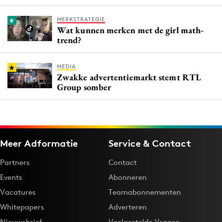
MERKSTRATEGIE
Wat kunnen merken met de girl math-
trend?
MEDIA
Zwakke advertentiemarkt stemt RTL
Group somber
Meer Adformatie
Service & Contact
Partners
Contact
Events
Abonneren
Vacatures
Teamabonnementen
Whitepapers
Adverteren
Nieuwsbrief
Veelgestelde Vragen