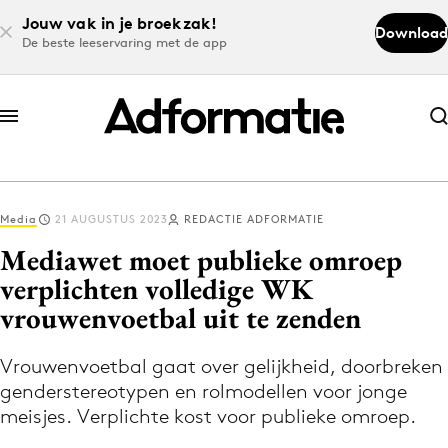
Jouw vak in je broekzak!
Download
De beste leeservaring met de app
Abonneer nu
Abonneer nu
Media
21 AUGUSTUS 2023
REDACTIE ADFORMATIE
Log in
Mediawet moet publieke omroep
verplichten volledige WK
vrouwenvoetbal uit te zenden
Download de app
Volg het laatste nieuws via de Adformatie
Vrouwenvoetbal gaat over gelijkheid, doorbreken
Nieuws app
genderstereotypen en rolmodellen voor jonge
meisjes. Verplichte kost voor publieke omroep.