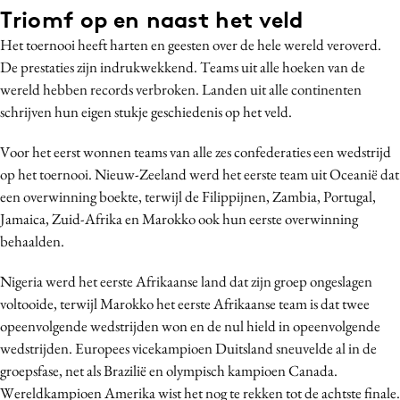
Triomf op en naast het veld
Media
Het toernooi heeft harten en geesten over de hele wereld veroverd.
Merkstrategie
De prestaties zijn indrukwekkend. Teams uit alle hoeken van de
PR
wereld hebben records verbroken. Landen uit alle continenten
Programmatic
schrijven hun eigen stukje geschiedenis op het veld.
Purpose Marketing
Voor het eerst wonnen teams van alle zes confederaties een wedstrijd
Reputatie & crisis
op het toernooi. Nieuw-Zeeland werd het eerste team uit Oceanië dat
een overwinning boekte, terwijl de Filippijnen, Zambia, Portugal,
Jamaica, Zuid-Afrika en Marokko ook hun eerste overwinning
behaalden.
Nigeria werd het eerste Afrikaanse land dat zijn groep ongeslagen
voltooide, terwijl Marokko het eerste Afrikaanse team is dat twee
opeenvolgende wedstrijden won en de nul hield in opeenvolgende
wedstrijden. Europees vicekampioen Duitsland sneuvelde al in de
groepsfase, net als Brazilië en olympisch kampioen Canada.
Wereldkampioen Amerika wist het nog te rekken tot de achtste finale.