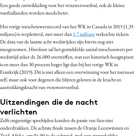
Een goede ontwikkeling voor het vrouwenvoetbal, ook de kleine
voetballanden worden steeds beter.
Het vorige toeschouwersrecord van het WK in Canada in 2015 (1,35
miljoen) is verpletterd, met meer dan
1,7 miljoen
verkochte tickets.
De data van de laatste acht wedstrijden zijn hierin nog niet
meegenomen. Hierdoor zal het gemiddelde aantal toeschouwers per
wedstrijd zeker de 26.000 overtreffen, wat een historisch hoogtepunt
is en meer dan 30 procent hoger ligt dan bij het vorige WK in
Frankrijk (2019). Dit is niet alleen een overwinning voor het toernooi
zelf, maar ook voor degenen die blijven geloven in de kracht en
aantrekkingskracht van vrouwenvoetbal.
Uitzendingen die de nacht
verlichten
Zelfs ongunstige speeltijden konden de passie van fans niet
onderdrukken. De achtste finale tussen de Oranje Leeuwinnen en
Zuid-Afrika -om 04.00 in de ochtend- trok een opmerkelijke