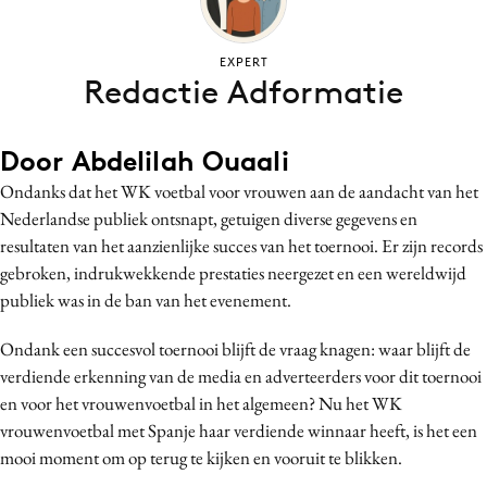
Bureaus
Campagnes
EXPERT
Redactie Adformatie
Carriere
Contentmarketing
Craft
Door Abdelilah Ouaali
Customer Experience
Ondanks dat het WK voetbal voor vrouwen aan de aandacht van het
Data & Insights
Nederlandse publiek ontsnapt, getuigen diverse gegevens en
resultaten van het aanzienlijke succes van het toernooi. Er zijn records
Design
gebroken, indrukwekkende prestaties neergezet en een wereldwijd
Digital transformation
publiek was in de ban van het evenement.
Diversiteit
Effectiviteit
Ondank een succesvol toernooi blijft de vraag knagen: waar blijft de
verdiende erkenning van de media en adverteerders voor dit toernooi
Gedragsverandering
en voor het vrouwenvoetbal in het algemeen? Nu het WK
Influencer marketing
vrouwenvoetbal met Spanje haar verdiende winnaar heeft, is het een
Interne communicatie
mooi moment om op terug te kijken en vooruit te blikken.
Martech