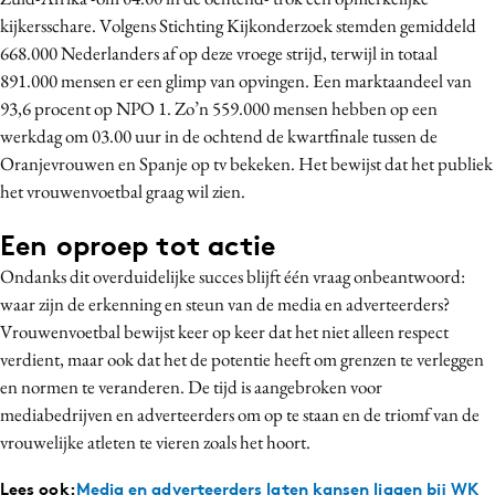
kijkersschare. Volgens Stichting Kijkonderzoek stemden gemiddeld
668.000 Nederlanders af op deze vroege strijd, terwijl in totaal
891.000 mensen er een glimp van opvingen. Een marktaandeel van
93,6 procent op NPO 1. Zo’n 559.000 mensen hebben op een
werkdag om 03.00 uur in de ochtend de kwartfinale tussen de
Oranjevrouwen en Spanje op tv bekeken. Het bewijst dat het publiek
het vrouwenvoetbal graag wil zien.
Een oproep tot actie
Ondanks dit overduidelijke succes blijft één vraag onbeantwoord:
waar zijn de erkenning en steun van de media en adverteerders?
Vrouwenvoetbal bewijst keer op keer dat het niet alleen respect
verdient, maar ook dat het de potentie heeft om grenzen te verleggen
en normen te veranderen. De tijd is aangebroken voor
mediabedrijven en adverteerders om op te staan en de triomf van de
vrouwelijke atleten te vieren zoals het hoort.
Lees ook:
Media en adverteerders laten kansen liggen bij WK