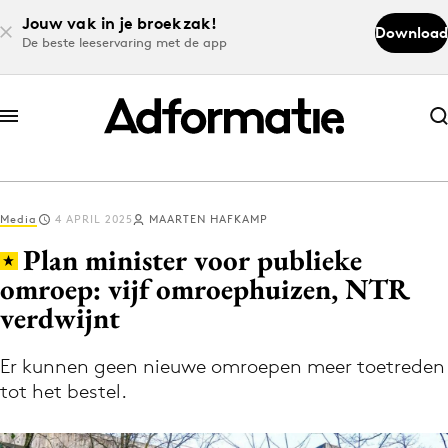
Jouw vak in je broekzak!
Download
De beste leeservaring met de app
Abonneer nu
Abonneer nu
Media
4 APRIL 2025
MAARTEN HAFKAMP
Log in
Plan minister voor publieke
omroep: vijf omroephuizen, NTR
verdwijnt
Download de app
Volg het laatste nieuws via de Adformatie
Er kunnen geen nieuwe omroepen meer toetreden
Nieuws app
tot het bestel.