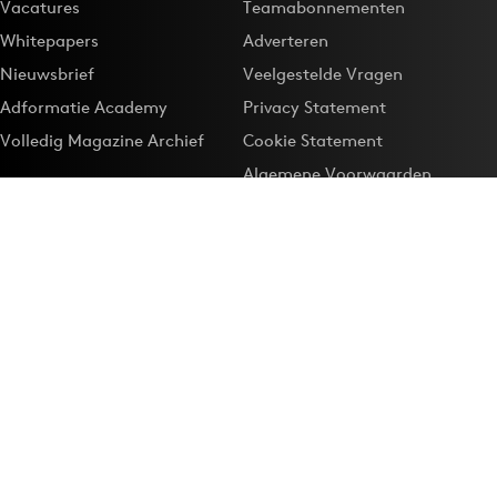
Vacatures
Teamabonnementen
Whitepapers
Adverteren
Nieuwsbrief
Veelgestelde Vragen
Adformatie Academy
Privacy Statement
Volledig Magazine Archief
Cookie Statement
Algemene Voorwaarden
Onze app
Maak Adformatie.nl je
Google-favoriet
Privacyinstellingen
Download de
Adformatie Nieuws App