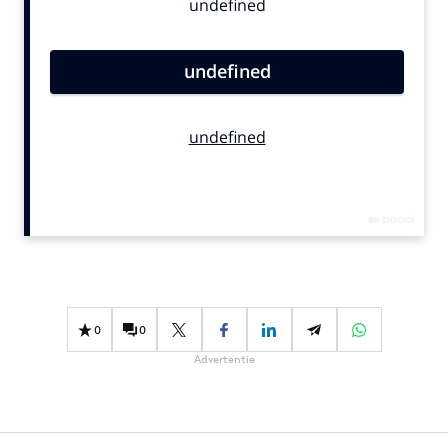
Bureaus
Campagnes
Carriere
Contentmarketing
Craft
Customer Experience
Data & Insights
Design
Digital transformation
Diversiteit
Effectiviteit
0
0
Gedragsverandering
Advertentie
Influencer marketing
Interne communicatie
Martech