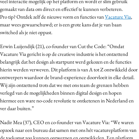
veel interactie mogelijk op het platform en wordt er slim gebruik
gemaakt van data om direct en effectief te kunnen verbeteren.
Pro tip? Ontdek zelf de nieuwe vorm en functies van
Vacature Via
,
maar wees gewaarschuwd; er is een grote kans dat je van baan
switched als je niet oppast.
Erwin Luijendijk (21), co-founder van Cut the Code: “Omdat
Vacature Via gericht is op de creatieve industrie is het ontzettend
belangrijk dat het design als startpunt werd gekozen en de functies
hierin werden verweven. Dit platform is van A tot Z ontwikkeld door
ontwerpers waardoor de brand-experience doorvloeit in elke detail.
Wij zijn ontzettend trots dat we met ons team de grenzen hebben
verlegd van de mogelijkheden binnen digital design en hopen
hiermee een ware no-code revolutie te ontketenen in Nederland en
ver daar buiten.”
Nadir Mea (37), CEO en co-founder van Vacature Via: “We waren
opzoek naar een bureau dat samen met ons hét vacatureplatform van
de toekomst zou kunnen ontwerpen en ontwikkelen. Een platform