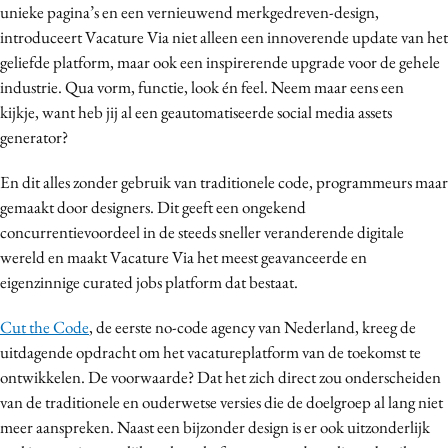
unieke pagina’s en een vernieuwend merkgedreven-design,
Media
introduceert Vacature Via niet alleen een innoverende update van het
Merkstrategie
geliefde platform, maar ook een inspirerende upgrade voor de gehele
PR
industrie. Qua vorm, functie, look én feel. Neem maar eens een
kijkje,
want heb jij al een geautomatiseerde social media assets
Programmatic
generator?
Purpose Marketing
Reputatie & crisis
En dit alles zonder gebruik van traditionele code, programmeurs maar
gemaakt door designers. Dit geeft een ongekend
concurrentievoordeel in de steeds sneller veranderende digitale
wereld en maakt Vacature Via het meest geavanceerde en
eigenzinnige curated jobs platform dat bestaat.
Cut the Code
, de eerste no-code agency van Nederland, kreeg de
uitdagende opdracht om het vacatureplatform van de toekomst te
ontwikkelen. De voorwaarde? Dat het zich direct zou onderscheiden
van de traditionele en ouderwetse versies die de doelgroep al lang niet
meer aanspreken. Naast een bijzonder design is er ook uitzonderlijk