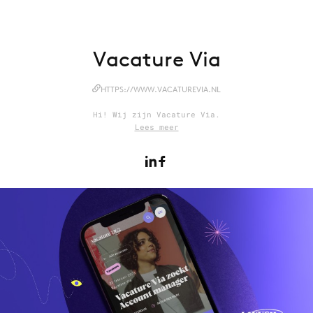
Vacature Via
Menu
Home
HTTPS://WWW.VACATUREVIA.NL
9 sept: GenAI-training
Hi! Wij zijn Vacature Via.
12 nov: MarketingLive!
Lees meer
Adverteren
Events
Opleidingen
Vacatures
Academy
Partners
Topics
Artificial Intelligence