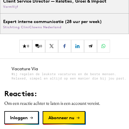
Client Service Director — Relaties, Groei & Impact
VormVijf
Expert interne communicatie (28 uur per week)
Stichting CliniClowns Nederland
0
0
Vacature Via
Wij regelen de leukste vacatures en de beste mensen.
Relaxed, simpel en altijd op een manier die bij jou past.
Reacties:
Om een reactie achter te laten is een account vereist.
Inloggen
Abonneer nu