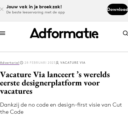
Jouw vak in je broekzak!
Download
De beste leeservaring met de app
Abonneer nu
Abonneer nu
Advertorial
28 FEBRUARI 2023
VACATURE VIA
Log in
Vacature Via lanceert ’s werelds
eerste designerplatform voor
vacatures
Download de app
Volg het laatste nieuws via de Adformatie
Dankzij de no code en design-first visie van Cut
Nieuws app
the Code