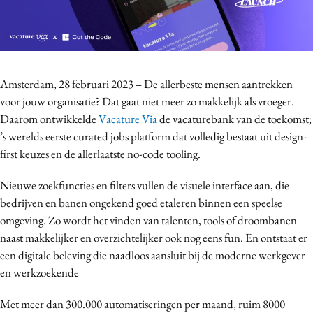
Bureaus
Campagnes
Carriere
Contentmarketing
Amsterdam, 28 februari 2023 – De allerbeste mensen aantrekken
Craft
voor jouw organisatie? Dat gaat niet meer zo makkelijk als vroeger.
Daarom ontwikkelde
Vacature Via
de vacaturebank van de toekomst;
Customer Experience
’s werelds eerste curated jobs platform dat volledig bestaat uit design-
Data & Insights
first keuzes en de allerlaatste no-code tooling.
Design
Digital transformation
Nieuwe zoekfuncties en filters vullen de visuele interface aan, die
bedrijven en banen ongekend goed etaleren binnen een speelse
Diversiteit
omgeving. Zo wordt het vinden van talenten, tools of droombanen
Effectiviteit
naast makkelijker en overzichtelijker ook nog eens fun. En ontstaat er
Gedragsverandering
een digitale beleving die naadloos aansluit bij de moderne werkgever
Influencer marketing
en werkzoekende
Interne communicatie
Met meer dan 300.000 automatiseringen per maand, ruim 8000
Martech