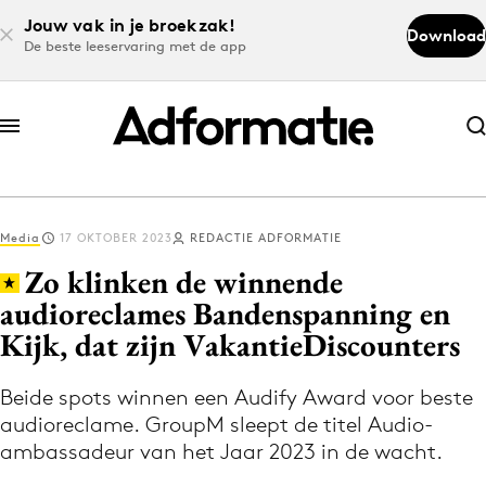
Jouw vak in je broekzak!
Download
De beste leeservaring met de app
Abonneer nu
Abonneer nu
Media
17 OKTOBER 2023
REDACTIE ADFORMATIE
Log in
Zo klinken de winnende
audioreclames Bandenspanning en
Kijk, dat zijn VakantieDiscounters
Download de app
Volg het laatste nieuws via de Adformatie
Beide spots winnen een Audify Award voor beste
Nieuws app
audioreclame. GroupM sleept de titel Audio-
ambassadeur van het Jaar 2023 in de wacht.