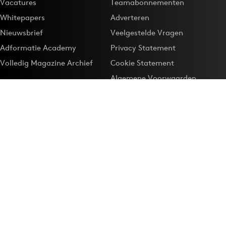
Vacatures
Teamabonnementen
Whitepapers
Adverteren
Nieuwsbrief
Veelgestelde Vragen
Adformatie Academy
Privacy Statement
Volledig Magazine Archief
Cookie Statement
Algemene Voorwaarden
Onze app
Maak Adformatie.nl je
Google-favoriet
Privacyinstellingen
Download de
Adformatie Nieuws App