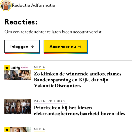
Redactie Adformatie
Media
Merkstrategie
Reacties:
PR
Om een reactie achter te laten is een account vereist.
Programmatic
Purpose Marketing
Inloggen
Abonneer nu
Reputatie & crisis
MEDIA
Zo klinken de winnende audioreclames
Bandenspanning en Kijk, dat zijn
VakantieDiscounters
PARTNERBIJDRAGE
Prioriteiten bij het kiezen
elektronica:betrouwbaarheid boven alles
MEDIA