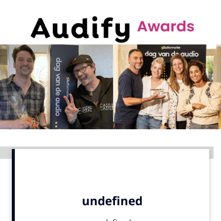
Menu
Home
9 sept: GenAI-training
12 nov: MarketingLive!
Adverteren
Events
Opleidingen
Vacatures
Advertentie
Academy
Partners
Topics
Artificial Intelligence