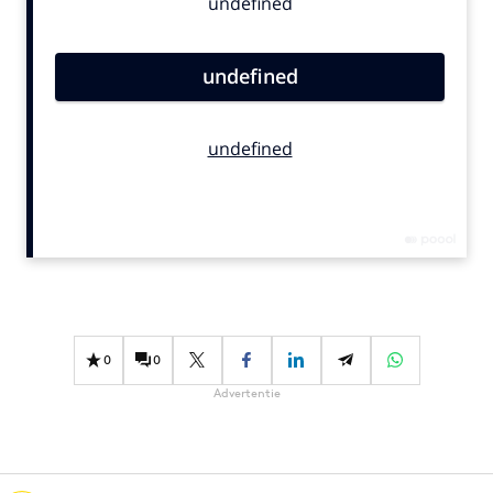
Bureaus
Campagnes
Carriere
Contentmarketing
Craft
Customer Experience
Data & Insights
Design
Digital transformation
Diversiteit
Effectiviteit
0
0
Gedragsverandering
Advertentie
Influencer marketing
Interne communicatie
Martech