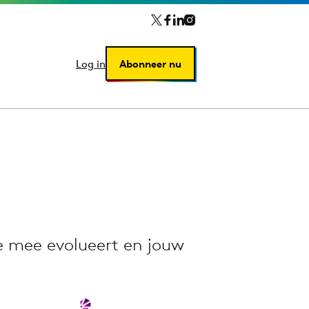
Log in
Log in
Abonneer nu
Abonneer nu
 mee evolueert en jouw