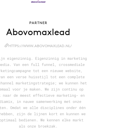
PARTNER
Abovomaxlead
HTTPS://WWW.ABOVOMAXLEAD.NL/
ijn eigenzinnig. Eigenzinnig in marketing
media. Van een full funnel, crossmediale
rketingcampagne tot een nieuwe website,
van een verse huisstijl tot een complete
channel marketingstrategie; we kunnen het
emaal voor je maken. We zijn continu op
k naar de meest effectieve marketing- en
diamix, in nauwe samenwerking met onze
ten. Omdat we alle disciplines onder één
hebben, zijn de lijnen kort en kunnen we
optimaal bedienen. We kennen elke markt
als onze broekzak.