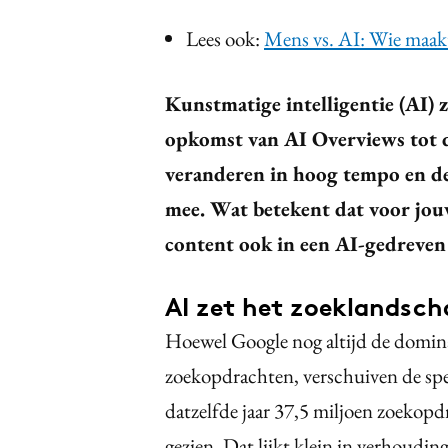
Lees ook:
Mens vs. AI: Wie maakt
Kunstmatige intelligentie (AI) 
opkomst van AI Overviews tot 
veranderen in hoog tempo en de
mee. Wat betekent dat voor jou
content ook in een AI-gedreven
AI zet het zoeklandsch
Hoewel Google nog altijd de dominan
zoekopdrachten, verschuiven de spe
datzelfde jaar 37,5 miljoen zoekopd
gezien. Dat lijkt klein in verhoudi