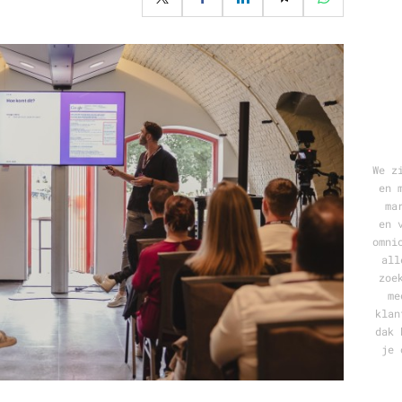
Programmatic
ering
Purpose Marketing
keting
Reputatie & crisis
nicatie
We z
en 
ma
en 
omni
all
zoe
me
klan
dak 
je 