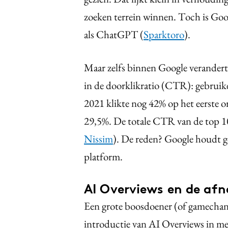
zoeken terrein winnen. Toch is Goog
als ChatGPT (
Sparktoro
).
Maar zelfs binnen Google verandert e
in de doorklikratio (CTR): gebruike
2021 klikte nog 42% op het eerste or
29,5%. De totale CTR van de top 10
Nissim
). De reden? Google houdt g
platform.
AI Overviews en de af
Een grote boosdoener (of gamechange
introductie van AI Overviews in me