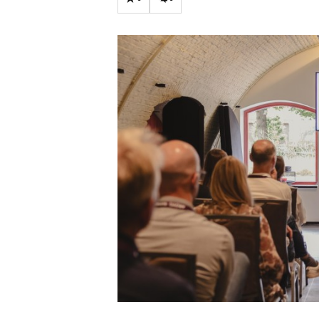
Carriere
Effectiviteit
Contentmarketing
Gedragsverand
Craft
Influencer mar
Customer Experience
Interne commu
Data & Insights
Martech