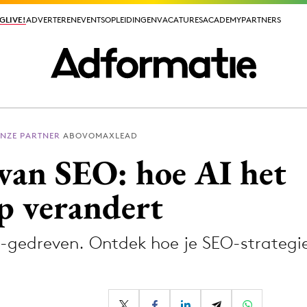
GLIVE!
GLIVE!
ADVERTEREN
ADVERTEREN
EVENTS
EVENTS
OPLEIDINGEN
OPLEIDINGEN
VACATURES
VACATURES
ACADEMY
ACADEMY
PARTNERS
PARTNERS
NZE PARTNER
ABOVOMAXLEAD
ieuws app
van SEO: hoe AI het
p verandert
gedreven. Ontdek hoe je SEO-strategie
Media
ormation
Merkstrategie
PR