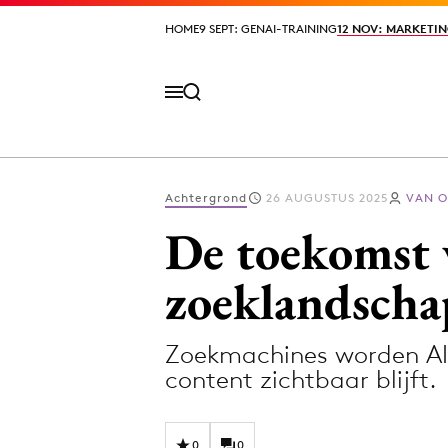
HOME
HOME
9 SEPT: GENAI-TRAINING
9 SEPT: GENAI-TRAINING
12 NOV: MARKETIN
12 NOV: MARKETIN
Achtergrond
26 AUGUSTUS 2025
VAN O
Volg het laatste nieuws via de Adformatie N
De toekomst 
zoeklandscha
Topics
Zoekmachines worden AI-
Artificial Intelligence
Design
content zichtbaar blijft.
Bureaus
Digital transf
Campagnes
Diversiteit
0
0