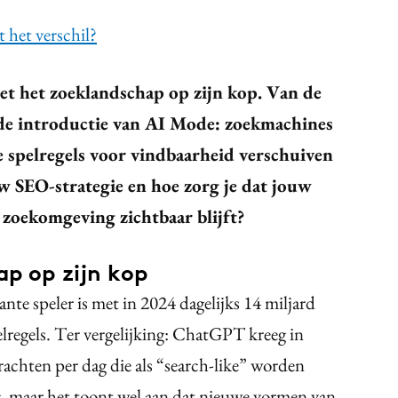
 het verschil?
zet het zoeklandschap op zijn kop. Van de
de introductie van AI Mode: zoekmachines
 spelregels voor vindbaarheid verschuiven
w SEO-strategie en hoe zorg je dat jouw
 zoekomgeving zichtbaar blijft?
ap op zijn kop
te speler is met in 2024 dagelijks 14 miljard
lregels. Ter vergelijking: ChatGPT kreeg in
rachten per dag die als “search-like” worden
ng, maar het toont wel aan dat nieuwe vormen van