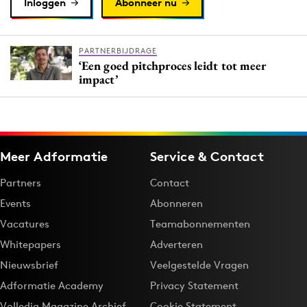
Inloggen
Abonneer nu
PARTNERBIJDRAGE
‘Een goed pitchproces leidt tot meer
impact’
Meer Adformatie
Service & Contact
Partners
Contact
Events
Abonneren
Vacatures
Teamabonnementen
Whitepapers
Adverteren
Nieuwsbrief
Veelgestelde Vragen
Adformatie Academy
Privacy Statement
Volledig Magazine Archief
Cookie Statement