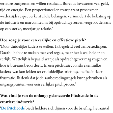
serieuze budgetten en willen resultaat. Bureaus investeren veel geld,
Media
tijd en energie. Een proportioneel en transparant proces met
Merkstrategie
wederzijds respect erkent al die belangen, vermindert de belasting op
PR
de industrie en marcomteams bij opdrachtgevers en vergroot de kans
Programmatic
op een sterke, meerjarige relatie.’
Purpose Marketing
Hoe zorg je voor een eerlijke en effectieve pitch?
Reputatie & crisis
‘Door duidelijke kaders te stellen. Ik begeleid veel aanbestedingen.
Daarbij heb je te maken met veel regels, maar het is wel helder en
eerlijk. Wettelijk is bepaald wat je als opdrachtgever mag vragen en
hoe je bureaus beoordeelt. In een pitchtraject ontbreken zulke
kaders, wat kan leiden tot onduidelijke briefings, inefficiëntie en
frustratie. Ik denk dat je de aanbestedingsregels kunt gebruiken als
uitgangspunten voor een eerlijker pitchproces.’
Wat vind je van de onlangs gelanceerde Pitchcode in de
creatieve industrie?
‘
De Pitchcode
biedt heldere richtlijnen voor de briefing, het aantal