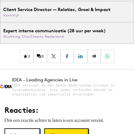
Client Service Director — Relaties, Groei & Impact
VormVijf
Expert interne communicatie (28 uur per week)
Stichting CliniClowns Nederland
2
0
IDEA – Leading Agencies in Live
IDEA verenigt de 60+ beste Nederlandse bureaus in
livecommunicatie. Onze leden verbinden mensen en
organisaties via impactvolle ervaringen.
Reacties:
Om een reactie achter te laten is een account vereist.