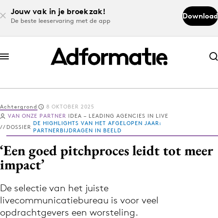
Jouw vak in je broekzak!
Download
De beste leeservaring met de app
Abonneer nu
Abonneer nu
Achtergrond
8 OKTOBER 2025
Log in
VAN ONZE PARTNER
IDEA – LEADING AGENCIES IN LIVE
DE HIGHLIGHTS VAN HET AFGELOPEN JAAR:
DOSSIER
PARTNERBIJDRAGEN IN BEELD
‘Een goed pitchproces leidt tot meer
Download de app
impact’
Volg het laatste nieuws via de Adformatie
Nieuws app
De selectie van het juiste
livecommunicatiebureau is voor veel
opdrachtgevers een worsteling.