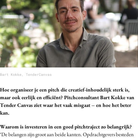
Bureaus
Campagnes
Carriere
Contentmarketing
Craft
Customer Experience
Data & Insights
Design
Bart Kokke, TenderCanvas
Digital transformation
Diversiteit
Hoe organiseer je een pitch die creatief-inhoudelijk sterk is,
maar ook eerlijk en efficiënt? Pitchconsultant Bart Kokke van
Effectiviteit
Tender Canvas ziet waar het vaak misgaat – en hoe het beter
Gedragsverandering
kan.
Influencer marketing
Interne communicatie
Waarom is investeren in een goed pitchtraject zo belangrijk?
‘De belangen zijn groot aan beide kanten. Opdrachtgevers besteden
Martech