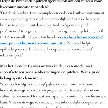
Helpt de Pitchcode opdrachtgevers ook om een bureau voor
livecommunicatie te vinden?
‘Dat denk ik zeker. Live is complex en vaak een kostbaar instrument
en veel opdrachtgevers vinden het moeilijk om het voor hen beste
bureau te vinden. Juist dan heb je tool nodig om een pitch
professioneel te organiseren. Omdat live eigen spelregels kent, heeft
IDEA – aanvullend op de Pitchcode –
een checklist ontwikkeld
voor pitches binnen livecommunicatie
. Zo’n tool helpt
opdrachtgevers en bureaus bij het opzetten van een effectief
selectietraject.’
Met het Tender Canvas ontwikkelde je een model met
succesfactoren voor aanbestedingen en pitches. Wat zijn de
belangrijkste elementen?
‘Voor opdrachtgevers zijn vijf pijlers cruciaal: visie, vertrouwen,
houvast, strategie & creatie en propositie. Vertrouwen draait om
cultuur en mensen. Houvast om capaciteit, continuïteit en financiële
basis. Visie en strategie & creatie zijn de inhoudelijke componenten.
De propositie betreft het unieke profiel van het bureau: past hun