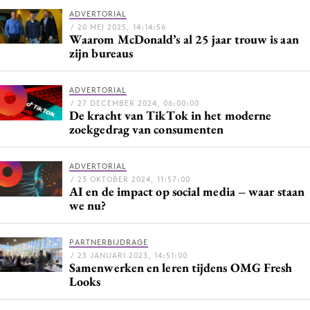
Bureaus
ADVERTORIAL
/ 20 MEI 2025, 14:14:56
Campagnes
Waarom McDonald’s al 25 jaar trouw is aan
zijn bureaus
Carriere
Contentmarketing
ADVERTORIAL
Craft
/ 27 DECEMBER 2024, 06:00:00
De kracht van TikTok in het moderne
Customer Experience
zoekgedrag van consumenten
Data & Insights
Design
ADVERTORIAL
Digital transformation
/ 23 OKTOBER 2024, 11:57:00
AI en de impact op social media – waar staan
Diversiteit
we nu?
Effectiviteit
Gedragsverandering
PARTNERBIJDRAGE
/ 23 JANUARI 2023, 14:51:00
Influencer marketing
Samenwerken en leren tijdens OMG Fresh
Looks
Interne communicatie
Martech