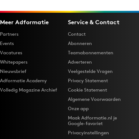
Media
Merkstrategie
Meer Adformatie
Service & Contact
PR
Partners
Contact
Programmatic
Events
Abonneren
Purpose Marketing
Vacatures
Teamabonnementen
Reputatie & crisis
Whitepapers
Adverteren
Nieuwsbrief
Veelgestelde Vragen
Adformatie Academy
Privacy Statement
Volledig Magazine Archief
Cookie Statement
Algemene Voorwaarden
Onze app
Maak Adformatie.nl je
Google-favoriet
Privacyinstellingen