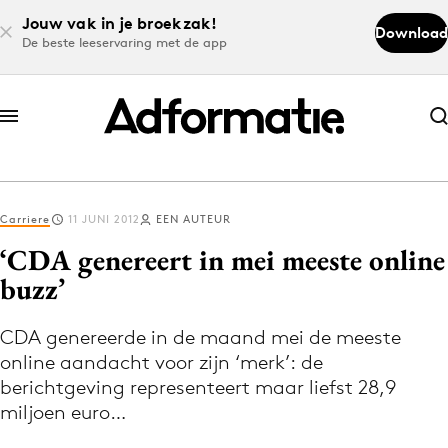
Jouw vak in je broekzak!
Download
De beste leeservaring met de app
Abonneer nu
Abonneer nu
Carriere
11 JUNI 2012
EEN AUTEUR
Log in
‘CDA genereert in mei meeste online
buzz’
Download de app
Volg het laatste nieuws via de Adformatie
CDA genereerde in de maand mei de meeste
online aandacht voor zijn ‘merk’: de
Nieuws app
berichtgeving representeert maar liefst 28,9
miljoen euro…