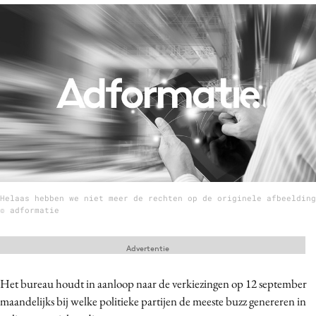
Menu
Home
9 sept: GenAI-training
12 nov: MarketingLive!
Adverteren
Events
Opleidingen
Helaas hebben we niet meer de rechten op de originele afbeelding
Vacatures
© adformatie
Academy
Advertentie
Partners
Topics
Het bureau houdt in aanloop naar de verkiezingen op 12 september
maandelijks bij welke politieke partijen de meeste buzz genereren in
Artificial Intelligence