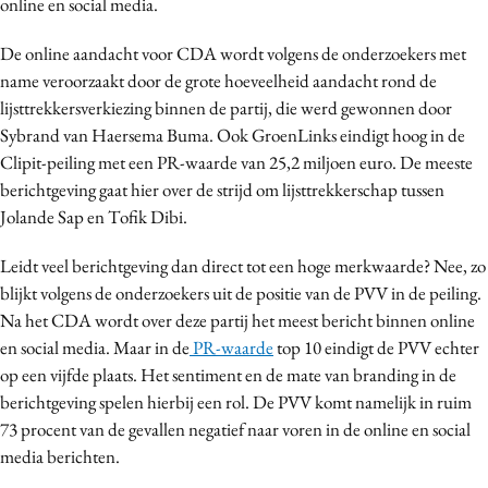
online en social media.
Bureaus
De online aandacht voor CDA wordt volgens de onderzoekers met
Campagnes
name veroorzaakt door de grote hoeveelheid aandacht rond de
Carriere
lijsttrekkersverkiezing binnen de partij, die werd gewonnen door
Contentmarketing
Sybrand van Haersema Buma. Ook GroenLinks eindigt hoog in de
Craft
Clipit-peiling met een PR-waarde van 25,2 miljoen euro. De meeste
Customer Experience
berichtgeving gaat hier over de strijd om lijsttrekkerschap tussen
Jolande Sap en Tofik Dibi.
Data & Insights
Design
Leidt veel berichtgeving dan direct tot een hoge merkwaarde? Nee, zo
Digital transformation
blijkt volgens de onderzoekers uit de positie van de PVV in de peiling.
Diversiteit
Na het CDA wordt over deze partij het meest bericht binnen online
en social media. Maar in de
PR-waarde
top 10 eindigt de PVV echter
Effectiviteit
op een vijfde plaats. Het sentiment en de mate van branding in de
Gedragsverandering
berichtgeving spelen hierbij een rol. De PVV komt namelijk in ruim
Influencer marketing
73 procent van de gevallen negatief naar voren in de online en social
Interne communicatie
media berichten.
Martech