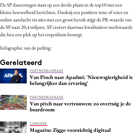
De SP daarentegen staat op een derde plaats in de top10 met een
Media
kleine hoeveelheid berichten. Dankzij een positieve tone of voice en
Merkstrategie
online aandacht via sites met een groot bereik stijgt de PR-waarde van
PR
de SP naar 20,4 miljoen. SP creëert daarmee kwalitatieve merkwaarde
Programmatic
die hen een plek op het erepodium bezorgt.
Purpose Marketing
Infographic van de peiling:
Reputatie & crisis
Gerelateerd
PARTNERBIJDRAGE
Van Pinch naar Apadmi: 'Nieuwsgierigheid is
belangrijker dan ervaring'
PARTNERBIJDRAGE
Van pitch naar vertrouwen: zo overtuig je de
boardroom
CARRIERE
Magazine Ziggo voorzichtig digitaal