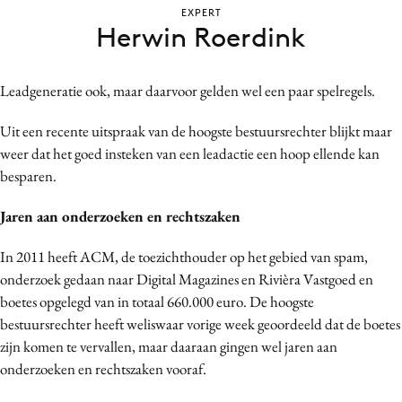
EXPERT
Bureaus
Herwin Roerdink
Campagnes
Carriere
Leadgeneratie ook, maar daarvoor gelden wel een paar spelregels.
Contentmarketing
Craft
Uit een recente uitspraak van de hoogste bestuursrechter blijkt maar
Customer Experience
weer dat het goed insteken van een leadactie een hoop ellende kan
besparen.
Data & Insights
Design
Jaren aan onderzoeken en rechtszaken
Digital transformation
In 2011 heeft ACM, de toezichthouder op het gebied van spam,
Diversiteit
onderzoek gedaan naar Digital Magazines en Rivièra Vastgoed en
Effectiviteit
boetes opgelegd van in totaal 660.000 euro. De hoogste
Gedragsverandering
bestuursrechter heeft weliswaar vorige week geoordeeld dat de boetes
Influencer marketing
zijn komen te vervallen, maar daaraan gingen wel jaren aan
Interne communicatie
onderzoeken en rechtszaken vooraf.
Martech