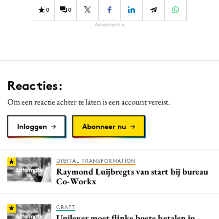
0
0
Advertentie
Reacties:
Om een reactie achter te laten is een account vereist.
Inloggen
Abonneer nu
DIGITAL TRANSFORMATION
Raymond Luijbregts van start bij bureau
Co-Workx
CRAFT
Unilever moet flinke boete betalen in