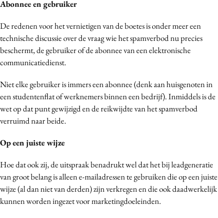
Abonnee en gebruiker
Media
Merkstrategie
De redenen voor het vernietigen van de boetes is onder meer een
technische discussie over de vraag wie het spamverbod nu precies
PR
beschermt, de gebruiker of de abonnee van een elektronische
Programmatic
communicatiedienst.
Purpose Marketing
Reputatie & crisis
Niet elke gebruiker is immers een abonnee (denk aan huisgenoten in
een studentenflat of werknemers binnen een bedrijf). Inmiddels is de
wet op dat punt gewijzigd en de reikwijdte van het spamverbod
verruimd naar beide.
Op een juiste wijze
Hoe dat ook zij, de uitspraak benadrukt wel dat het bij leadgeneratie
van groot belang is alleen e-mailadressen te gebruiken die op een juiste
wijze (al dan niet van derden) zijn verkregen en die ook daadwerkelijk
kunnen worden ingezet voor marketingdoeleinden.