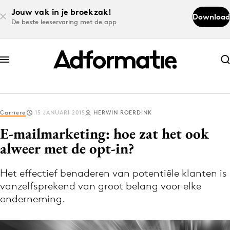
Jouw vak in je broekzak!
Download
De beste leeservaring met de app
Abonneer nu
Abonneer nu
Carriere
15 JANUARI 2015
HERWIN ROERDINK
Log in
E-mailmarketing: hoe zat het ook
alweer met de opt-in?
Download de app
Volg het laatste nieuws via de Adformatie
Het effectief benaderen van potentiële klanten is
vanzelfsprekend van groot belang voor elke
Nieuws app
onderneming.