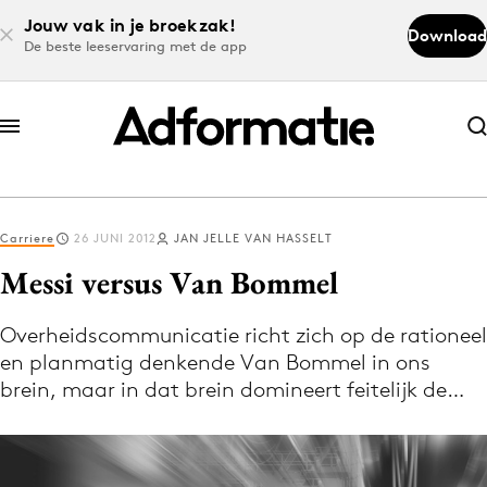
Jouw vak in je broekzak!
Download
De beste leeservaring met de app
Abonneer nu
Abonneer nu
Carriere
26 JUNI 2012
JAN JELLE VAN HASSELT
Log in
Messi versus Van Bommel
Overheidscommunicatie richt zich op de rationeel
Download de app
en planmatig denkende Van Bommel in ons
Volg het laatste nieuws via de Adformatie
brein, maar in dat brein domineert feitelijk de…
Nieuws app