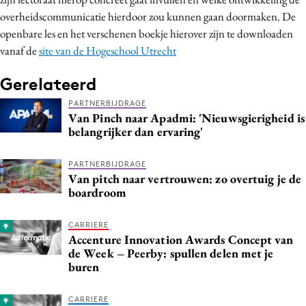
Media
overheidscommunicatie hierdoor zou kunnen gaan doormaken. De
openbare les en het verschenen boekje hierover zijn te downloaden
Merkstrategie
vanaf de
site van de Hogeschool Utrecht
PR
Programmatic
Gerelateerd
Purpose Marketing
PARTNERBIJDRAGE
Van Pinch naar Apadmi: 'Nieuwsgierigheid is
Reputatie & crisis
belangrijker dan ervaring'
PARTNERBIJDRAGE
Van pitch naar vertrouwen: zo overtuig je de
boardroom
CARRIERE
Accenture Innovation Awards Concept van
de Week – Peerby: spullen delen met je
buren
CARRIERE