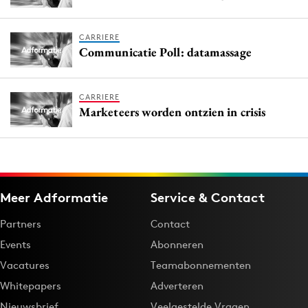
CARRIERE
Communicatie Poll: datamassage
CARRIERE
Marketeers worden ontzien in crisis
Meer Adformatie
Service & Contact
Partners
Contact
Events
Abonneren
Vacatures
Teamabonnementen
Whitepapers
Adverteren
Nieuwsbrief
Veelgestelde Vragen