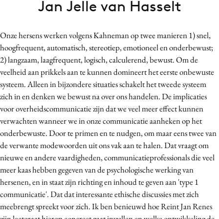
Jan Jelle van Hasselt
Bureaus
Campagnes
Onze hersens werken volgens Kahneman op twee manieren 1) snel,
Carriere
hoogfrequent, automatisch, stereotiep, emotioneel en onderbewust;
Contentmarketing
2) langzaam, laagfrequent, logisch, calculerend, bewust. Om de
Craft
veelheid aan prikkels aan te kunnen domineert het eerste onbewuste
Customer Experience
systeem. Alleen in bijzondere situaties schakelt het tweede systeem
zich in en denken we bewust na over ons handelen. De implicaties
Data & Insights
voor overheidscommunicatie zijn dat we veel meer effect kunnen
Design
verwachten wanneer we in onze communicatie aanheken op het
Digital transformation
onderbewuste. Door te primen en te nudgen, om maar eens twee van
Diversiteit
de verwante modewoorden uit ons vak aan te halen. Dat vraagt om
Effectiviteit
nieuwe en andere vaardigheden, communicatieprofessionals die veel
meer kaas hebben gegeven van de psychologische werking van
Gedragsverandering
hersenen, en in staat zijn richting en inhoud te geven aan 'type 1
Influencer marketing
communicatie'. Dat dat interessante ethische discussies met zich
Interne communicatie
meebrengt spreekt voor zich. Ik ben benieuwd hoe Reint Jan Renes
Martech
zijn lectoraat hierop concreet gaat invullen en welke ontwikkeling de