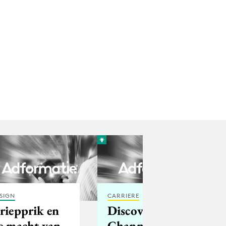
SIGN
CARRIERE
riepprik en
Discovery
e macht van
Channel: