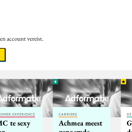
een account vereist.
OMER EXPERIENCE
CARRIERE
DE
C te sexy
Achmea meest
G
or
genoemde
d