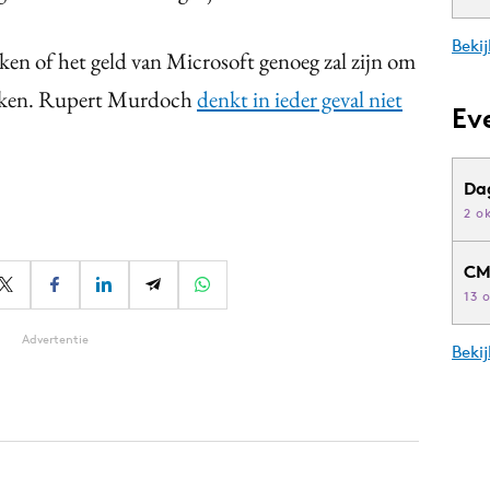
Bekij
en of het geld van Microsoft genoeg zal zijn om
dekken. Rupert Murdoch
denkt in ieder geval niet
Ev
Da
2 o
CM
13 
Advertentie
Beki