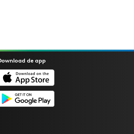
Download de
app