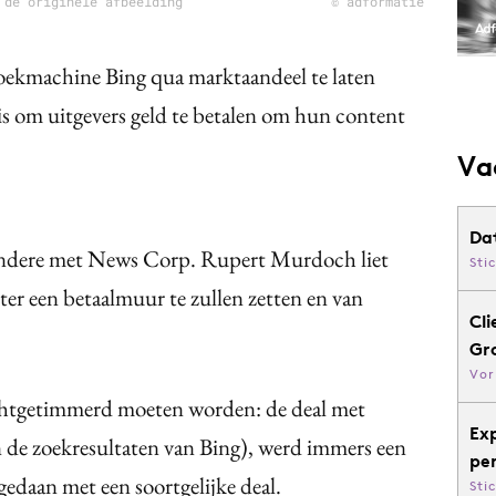
 de originele afbeelding
© adformatie
oekmachine Bing qua marktaandeel te laten
is om uitgevers geld te betalen om hun content
Va
Da
andere met News Corp. Rupert Murdoch liet
Sti
hter een betaalmuur te zullen zetten en van
Cli
Gr
Vor
chtgetimmerd moeten worden: de deal met
Ex
in de zoekresultaten van Bing), werd immers een
pe
 gedaan met een soortgelijke deal.
Sti