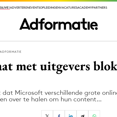
GLIVE!
GLIVE!
ADVERTEREN
ADVERTEREN
EVENTS
EVENTS
OPLEIDINGEN
OPLEIDINGEN
VACATURES
VACATURES
ACADEMY
ACADEMY
PARTNERS
PARTNERS
 ADFORMATIE
ieuws app
aat met uitgevers blo
 dat Microsoft verschillende grote onlin
Media
en over te halen om hun content…
ormation
Merkstrategie
PR