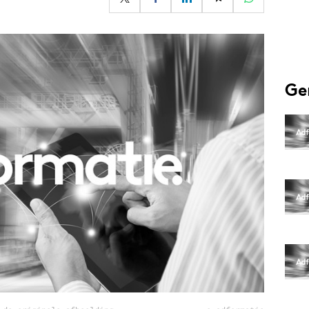
Programmatic
ering
Purpose Marketing
keting
Reputatie & crisis
nicatie
Ge