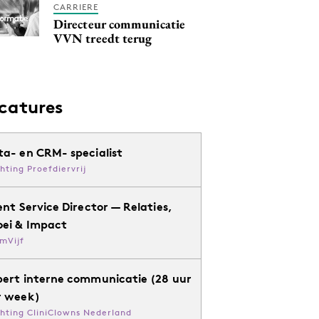
CARRIERE
Directeur communicatie
VVN treedt terug
catures
ta- en CRM- specialist
chting Proefdiervrij
ent Service Director — Relaties,
oei & Impact
mVijf
pert interne communicatie (28 uur
r week)
chting CliniClowns Nederland