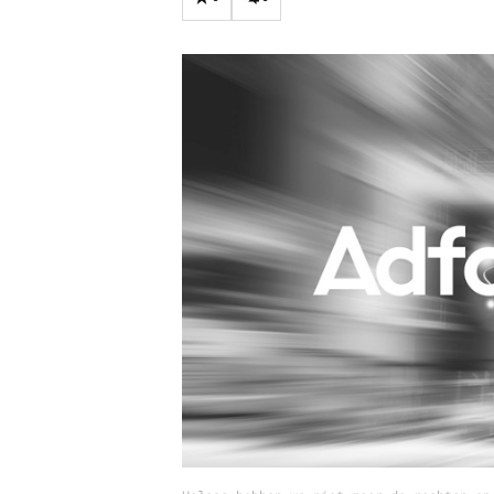
Carriere
Effectiviteit
Contentmarketing
Gedragsverand
Craft
Influencer mar
Customer Experience
Interne commu
Data & Insights
Martech