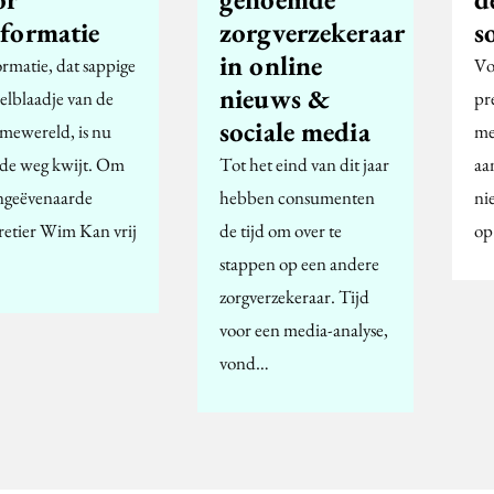
formatie
zorgverzekeraar
s
in online
rmatie, dat sappige
Vo
nieuws &
elblaadje van de
pr
sociale media
amewereld, is nu
me
 de weg kwijt. Om
Tot het eind van dit jaar
aa
ngeëvenaarde
hebben consumenten
ni
retier Wim Kan vrij
de tijd om over te
op
stappen op een andere
zorgverzekeraar. Tijd
voor een media-analyse,
vond…