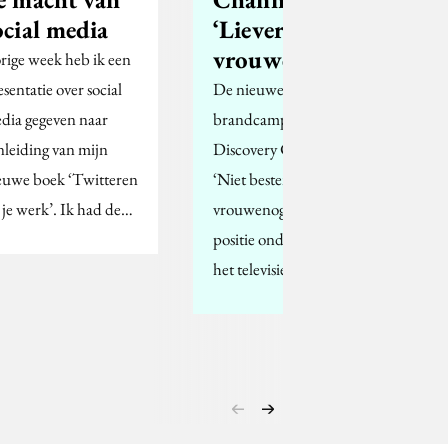
ocial media
‘Liever geen
vrouwen’
rige week heb ik een
esentatie over social
De nieuwe
dia gegeven naar
brandcampagne van
nleiding van mijn
Discovery Channel,
euwe boek ‘Twitteren
‘Niet bestemd voor
 je werk’. Ik had de…
vrouwenogen’, moet de
positie onderstrepen die
het televisiekanaal in…