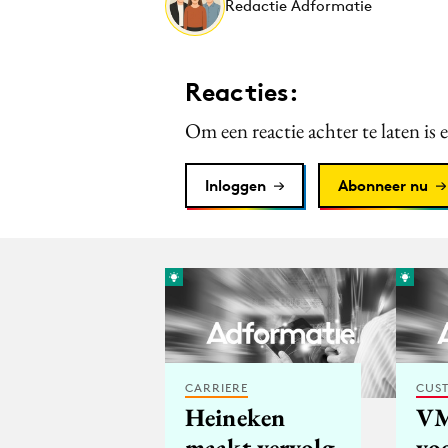
Redactie Adformatie
Reacties:
Om een reactie achter te laten is 
Inloggen
Abonneer nu
CARRIERE
CUST
Heineken
VM
maakt vervolg
vo