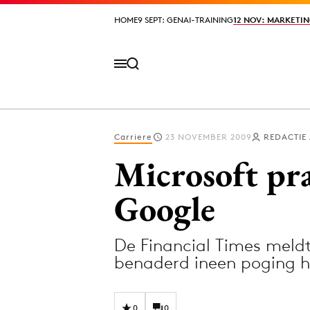
HOME
HOME
9 SEPT: GENAI-TRAINING
9 SEPT: GENAI-TRAINING
12 NOV: MARKETIN
12 NOV: MARKETIN
Carriere
23 NOVEMBER 2009
REDACTIE
Volg het laatste nieuws via de Adformatie N
Microsoft pr
Google
Topics
De Financial Times meldt
Artificial Intelligence
Design
benaderd ineen poging h
Bureaus
Digital transf
Campagnes
Diversiteit
0
0