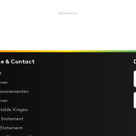
Advertentie
ce & Contact
t
ren
bonnementen
eren
stelde Vragen
y Statement
 Statement