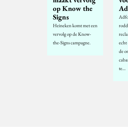
op Know the
Ad
Signs
Adfo
Heineken komt met een
rodd
vervolg op de Know-
recl
the-Signs campagne.
echt
de o
caba
te…