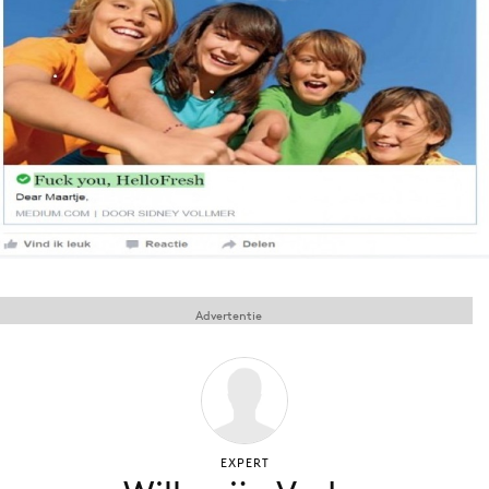
Menu
Home
9 sept: GenAI-training
12 nov: MarketingLive!
Adverteren
Events
Opleidingen
Advertentie
Vacatures
Academy
Partners
Topics
EXPERT
Artificial Intelligence