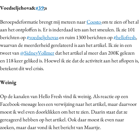
Media
Voedseljehova&
#39
;s
Merkstrategie
Beroepsdeformatie brengt mij meteen naar
Coosto
om te zien of het al
PR
aan het ontploffen is. Er is inderdaad iets aan het smeulen. Ik zie 101
Programmatic
berichten op
#voedseljehovas
en ruim 1300 berichten op
#hellofresh
,
Purpose Marketing
waarvan de meerderheid gerelateerd is aan het artikel. Ik zie in een
tweet van
@SidneyVollmer
dat het artikel al meer dan 200K gelezen
Reputatie & crisis
en 118 keer geliked is. Hoewel ik zie dat de activiteit aan het aflopen is,
betekent dit wel crisis.
Weinig
Op de kanalen van Hello Fresh vind ik weinig. Als reactie op een
Facebook-message lees een verwijzing naar het artikel, maar daarvoor
moest ik wel even doorklikken om het te zien. Daarin staat dat ze
gereageerd hebben op het artikel. Ook daar moest ik even naar
zoeken, maar daar vond ik het bericht van Maartje.