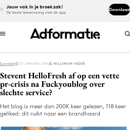
Jouw vak in je broekzak!
Download
De beste leeservaring met de app
Abonneer nu
Abonneer nu
Carriere
25 JANUARI 2016
WILLEMIJN VADER
Log in
Stevent HelloFresh af op een vette
pr-crisis na Fuckyoublog over
slechte service?
Download de app
Volg het laatste nieuws via de Adformatie
Het blog is meer dan 200K keer gelezen, 118 keer
Nieuws app
geliked: dit ruikt naar een brandhaard