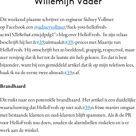
Willemijn Vader
Bureaus
Campagnes
Dit weekend plaatste schrijver en regisseur Sidney Vollmer
Carriere
op Facebook een
@sidneyvollmer
/fuck-you-hellofresh-
Contentmarketing
ac44152b8e0a#.emcjdpdg1">blog over HelloFresh. In zijn relaas
beschrijft hij het &
#39
;uitmaak&
#39
;-proces met Maartje van
Craft
HelloFresh. Hij omschrijft het zo beeldend, grappig, respectvol, maar
Customer Experience
zeer venijnig dat ik het tot de laatste zin heb gelezen. En dat is best
Data & Insights
bijzonder, want bij een gemiddeld artikel dat ik op mijn telefoon lees,
Design
haak ik na de eerste twee alinea&
#39
;s af.
Digital transformation
Brandhaard
Diversiteit
Effectiviteit
Dit ruikt naar een potentiële brandhaard. Het artikel is een duidelijke
Gedragsverandering
waarschuwing dat HelloFresh op niet zo&
#39
;n frisse manier omgaat
met bestaande klanten en oud-klanten blijft spammen. Als ik de PR
Influencer marketing
voor HelloFresh zou doen, zouden de alarmbellen rinkelen en is er
Interne communicatie
werk aan de winkel.
Martech