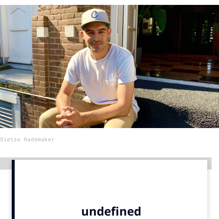
Menu
Home
9 sept: GenAI-training
12 nov: MarketingLive!
Adverteren
Events
Opleidingen
Sietze Rademaker
Vacatures
Academy
Advertentie
Partners
Topics
Artificial Intelligence