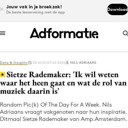
Jouw vak in je broekzak!
Download
De beste leeservaring met de app
Abonneer nu
Abonneer nu
Data & Insights
28 AUGUSTUS 2020
NILS ADRIAANS
Log in
Sietze Rademaker: 'Ik wil weten
waar het heen gaat en wat de rol van
muziek daarin is'
Download de app
Volg het laatste nieuws via de Adformatie
Random Pic(k) Of The Day For A Week. Nils
Nieuws app
Adriaans vraagt vakgenoten naar hun inspiratie.
Ditmaal Sietze Rademaker van Amp.Amsterdam.