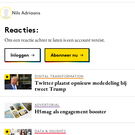
Media
Nils Adriaans
Merkstrategie
PR
Reacties:
Programmatic
Om een reactie achter te laten is een account vereist.
Purpose Marketing
Reputatie & crisis
Inloggen
Abonneer nu
DIGITAL TRANSFORMATION
Twitter plaatst opnieuw mededeling bij
tweet Trump
ADVERTORIAL
H5mag als engagement booster
DATA & INSIGHTS