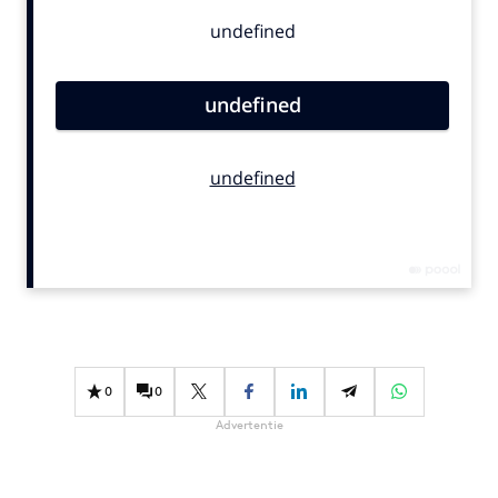
Bureaus
Campagnes
Carriere
Contentmarketing
Craft
Customer Experience
Data & Insights
Design
Digital transformation
Diversiteit
Effectiviteit
Gedragsverandering
0
0
Influencer marketing
Advertentie
Interne communicatie
Martech