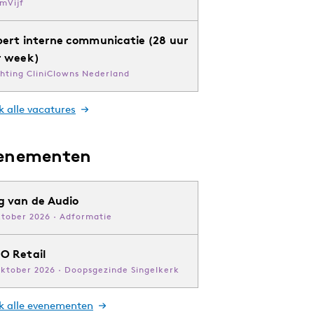
mVijf
pert interne communicatie (28 uur
r week)
chting CliniClowns Nederland
k alle vacatures
enementen
g van de Audio
ktober 2026 · Adformatie
O Retail
oktober 2026 · Doopsgezinde Singelkerk
jk alle evenementen