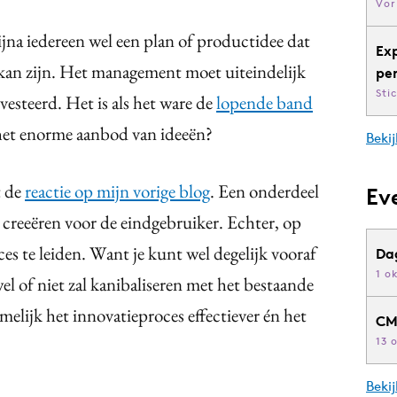
Vor
ijna iedereen wel een plan of productidee dat
Ex
kan zijn. Het management moet uiteindelijk
pe
Sti
vesteerd. Het is als het ware de
lopende band
t het enorme aanbod van ideeën?
Bekij
t de
reactie op mijn vorige blog
. Een onderdeel
Ev
 creeëren voor de eindgebruiker. Echter, op
cces te leiden. Want je kunt wel degelijk vooraf
Da
1 o
wel of niet zal kanibaliseren met het bestaande
elijk het innovatieproces effectiever én het
CM
13 
Beki