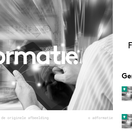
Programmatic
ering
Purpose Marketing
keting
Reputatie & crisis
nicatie
Ge
 de originele afbeelding
© adformatie