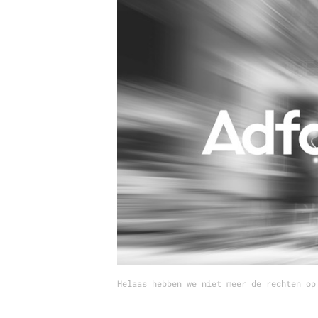
Carriere
Effectiviteit
Contentmarketing
Gedragsverand
Craft
Influencer mar
Customer Experience
Interne commu
Data & Insights
Martech
Helaas hebben we niet meer de rechten op