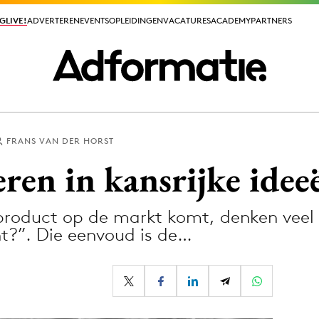
GLIVE!
GLIVE!
ADVERTEREN
ADVERTEREN
EVENTS
EVENTS
OPLEIDINGEN
OPLEIDINGEN
VACATURES
VACATURES
ACADEMY
ACADEMY
PARTNERS
PARTNERS
FRANS VAN DER HORST
ieuws app
eren in kansrijke idee
 product op de markt komt, denken ve
ht?”. Die eenvoud is de…
Media
ormation
Merkstrategie
PR