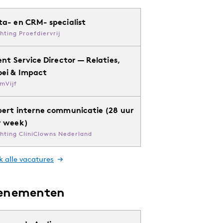
ta- en CRM- specialist
chting Proefdiervrij
ent Service Director — Relaties,
oei & Impact
mVijf
pert interne communicatie (28 uur
r week)
chting CliniClowns Nederland
k alle vacatures
enementen