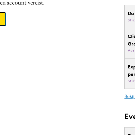
een account vereist.
Da
Sti
Cli
Gr
Vor
Ex
pe
Sti
Bekij
Ev