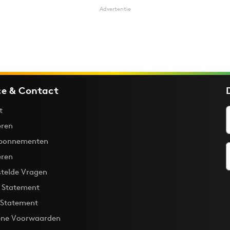
Advertentie
ce & Contact
t
ren
bonnementen
eren
stelde Vragen
y Statement
 Statement
ne Voorwaarden