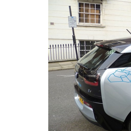
Carriere
Effectiviteit
Contentmarketing
Gedragsverand
Craft
Influencer mar
Customer Experience
Interne commu
Data & Insights
Martech