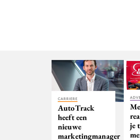
ADV
CARRIERE
Me
AutoTrack
rea
heeft een
je 
nieuwe
me
marketingmanager