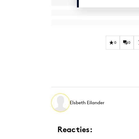
0
0
Elsbeth Eilander
Reacties: