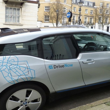
Programmatic
ering
Purpose Marketing
keting
Reputatie & crisis
nicatie