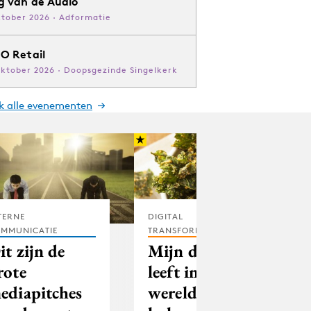
g van de Audio
ktober 2026 · Adformatie
O Retail
oktober 2026 · Doopsgezinde Singelkerk
jk alle evenementen
TERNE
DIGITAL
MMUNICATIE
TRANSFORMATION
it zijn de
Mijn dochter
rote
leeft in de
ediapitches
wereld van de