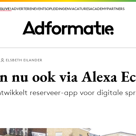
GLIVE!
GLIVE!
ADVERTEREN
ADVERTEREN
EVENTS
EVENTS
OPLEIDINGEN
OPLEIDINGEN
VACATURES
VACATURES
ACADEMY
ACADEMY
PARTNERS
PARTNERS
7
ELSBETH EILANDER
ieuws app
n nu ook via Alexa E
ikkelt reserveer-app voor digitale spr
Media
ormation
Merkstrategie
PR