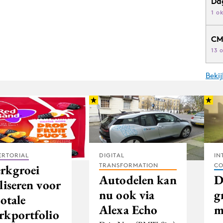
Da
1 o
CM
13 
Beki
ERTORIAL
DIGITAL
IN
TRANSFORMATION
CO
rkgroei
Autodelen kan
D
liseren voor
nu ook via
g
totale
Alexa Echo
m
rkportfolio