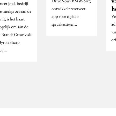
v
DriveNow (BMW-Sixt)
eer je als bedrijf
h
ontwikkelt reserveer-
je merkgroei aan de
app voor digitale
Ve
wilt, is het haast
spraakassistent.
ad
gelijk om aan de
va
Brands Grow visie
or
Byron Sharp
bij…