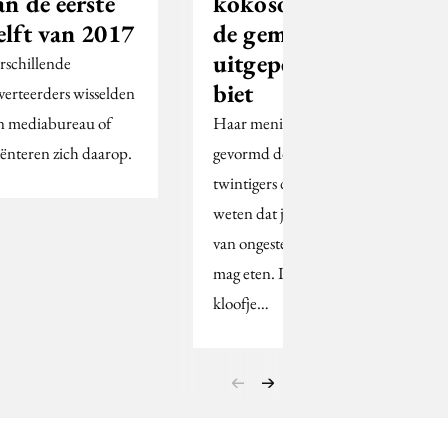
an de eerste
kokosolie en
elft van 2017
de gember met
uitgeperste
rschillende
biet
verteerders wisselden
n mediabureau of
Haar mening wordt
iënteren zich daarop.
gevormd door andere
twintigers die zeker
weten dat je geen eieren
van ongestelde kippen
mag eten. Ik zie een
kloofje…