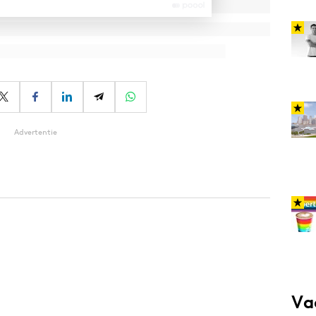
Advertentie
Va