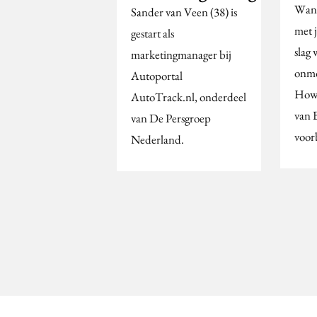
Wann
Sander van Veen (38) is
met 
gestart als
slag 
marketingmanager bij
onmo
Autoportal
How 
AutoTrack.nl, onderdeel
van 
van De Persgroep
voor
Nederland.