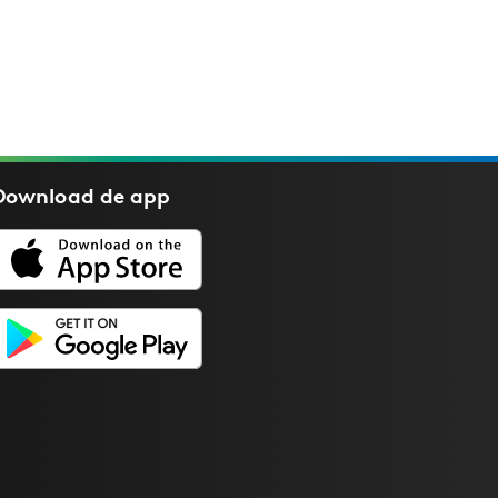
Download de
app