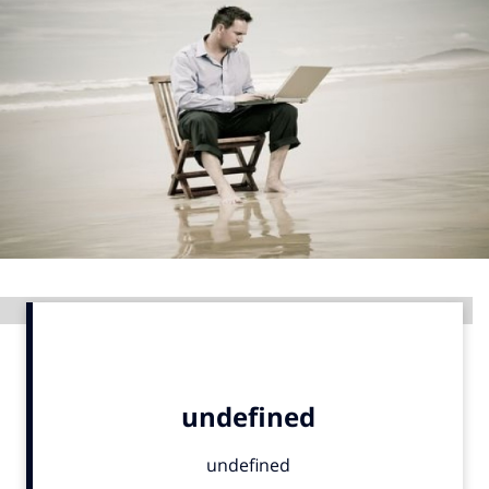
Menu
Home
9 sept: GenAI-training
12 nov: MarketingLive!
Adverteren
Events
Opleidingen
Advertentie
Vacatures
Academy
Partners
Topics
Artificial Intelligence