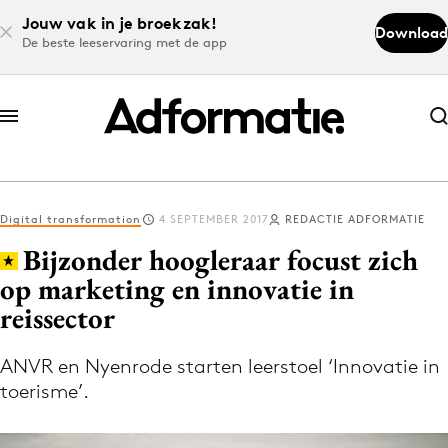
Jouw vak in je broekzak!
Download
De beste leeservaring met de app
Abonneer nu
Abonneer nu
Digital transformation
4 SEPTEMBER 2017
REDACTIE ADFORMATIE
Log in
Bijzonder hoogleraar focust zich
op marketing en innovatie in
reissector
Download de app
Volg het laatste nieuws via de Adformatie
ANVR en Nyenrode starten leerstoel ‘Innovatie in
Nieuws app
toerisme’.