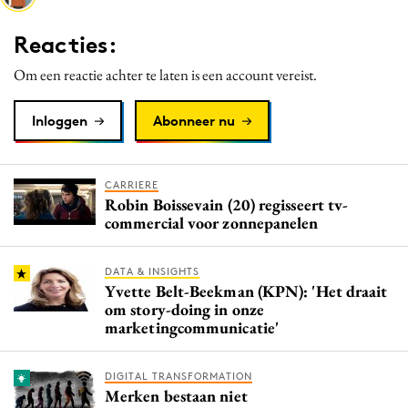
Media
Reacties:
Merkstrategie
Om een reactie achter te laten is een account vereist.
PR
Programmatic
Inloggen
Abonneer nu
Purpose Marketing
Reputatie & crisis
CARRIERE
Robin Boissevain (20) regisseert tv-
commercial voor zonnepanelen
DATA & INSIGHTS
Yvette Belt-Beekman (KPN): 'Het draait
om story-doing in onze
marketingcommunicatie'
DIGITAL TRANSFORMATION
Merken bestaan niet