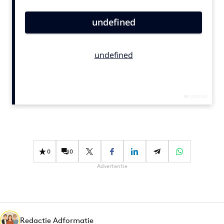
Bureaus
Campagnes
Carriere
Contentmarketing
Craft
Customer Experience
Data & Insights
Design
Digital transformation
Diversiteit
0
0
Effectiviteit
Advertentie
Gedragsverandering
Influencer marketing
Interne communicatie
Martech
Redactie Adformatie