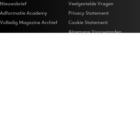
Nieuwsbrief
Veelgestelde Vragen
Adformatie Academy
Privacy Statement
Volledig Magazine Archief
Cookie Statement
Algemene Voorwaarden
Onze app
Maak Adformatie.nl je
Google-favoriet
Privacyinstellingen
Download de
Adformatie Nieuws App