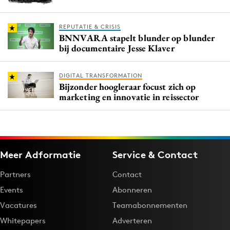
REPUTATIE & CRISIS
BNNVARA stapelt blunder op blunder
bij documentaire Jesse Klaver
DIGITAL TRANSFORMATION
Bijzonder hoogleraar focust zich op
marketing en innovatie in reissector
Meer Adformatie
Service & Contact
Partners
Contact
Events
Abonneren
Vacatures
Teamabonnementen
Whitepapers
Adverteren