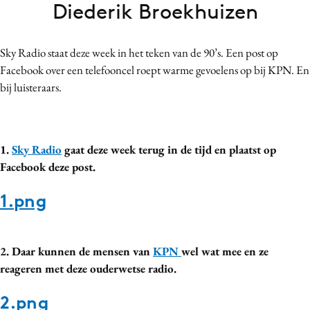
Diederik Broekhuizen
Bureaus
Campagnes
Sky Radio staat deze week in het teken van de 90’s. Een post op
Carriere
Facebook over een telefooncel roept warme gevoelens op bij KPN. En
Contentmarketing
bij luisteraars.
Craft
Customer Experience
Data & Insights
1.
Sky Radio
gaat deze week terug in de tijd en plaatst op
Design
Facebook deze post.
Digital transformation
1.png
Diversiteit
Effectiviteit
Gedragsverandering
2. Daar kunnen de mensen van
KPN
wel wat mee en ze
Influencer marketing
reageren met deze ouderwetse radio.
Interne communicatie
2.png
Martech