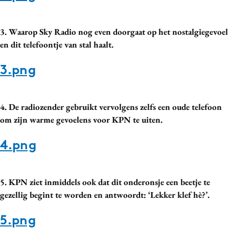
Media
Merkstrategie
3. Waarop Sky Radio nog even doorgaat op het nostalgiegevoel
PR
en dit telefoontje van stal haalt.
Programmatic
3.png
Purpose Marketing
Reputatie & crisis
4. De radiozender gebruikt vervolgens zelfs een oude telefoon
om zijn warme gevoelens voor KPN te uiten.
4.png
5. KPN ziet inmiddels ook dat dit onderonsje een beetje te
gezellig begint te worden en antwoordt: ‘Lekker klef hè?’.
5.png