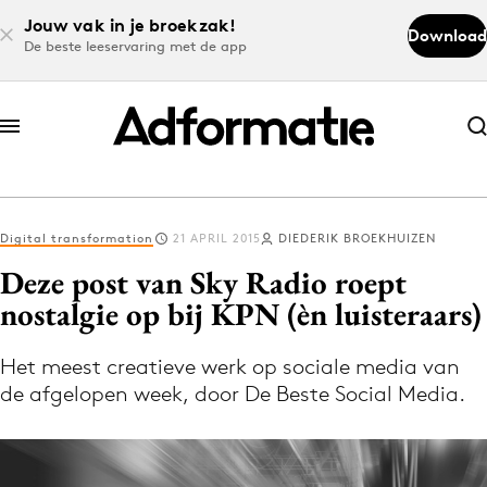
Jouw vak in je broekzak!
Download
De beste leeservaring met de app
Abonneer nu
Abonneer nu
Digital transformation
21 APRIL 2015
DIEDERIK BROEKHUIZEN
Log in
Deze post van Sky Radio roept
nostalgie op bij KPN (èn luisteraars)
Download de app
Volg het laatste nieuws via de Adformatie
Het meest creatieve werk op sociale media van
de afgelopen week, door De Beste Social Media.
Nieuws app