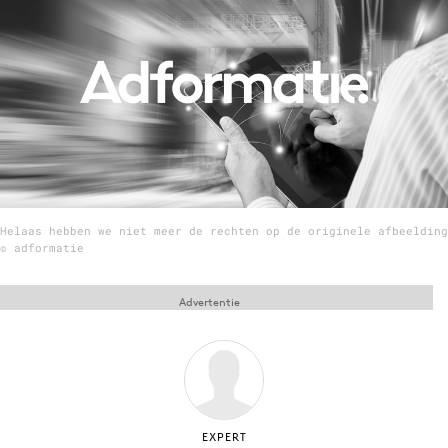
Menu
Home
9 sept: GenAI-training
12 nov: MarketingLive!
Adverteren
Helaas hebben we niet meer de rechten op de originele afbeelding
Events
© adformatie
Opleidingen
Vacatures
Advertentie
Academy
Partners
Topics
Artificial Intelligence
EXPERT