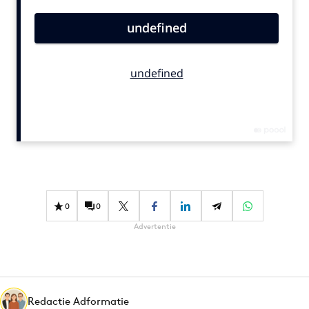
Bureaus
Campagnes
Carriere
Contentmarketing
Craft
Customer Experience
Data & Insights
Design
Digital transformation
Diversiteit
0
0
Effectiviteit
Advertentie
Gedragsverandering
Influencer marketing
Interne communicatie
Redactie Adformatie
Martech