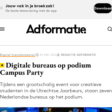
Jouw vak in je broekzak!
Download
De beste leeservaring met de app
Abonneer nu
Abonneer nu
Digital transformation
23 MEI 2016
REDACTIE ADFORMATIE
Log in
Digitale bureaus op podium
Campus Party
Download de app
Volg het laatste nieuws via de Adformatie
Tijdens een grootschalig event voor creatieve
studenten in de Utrechtse Jaarbeurs, staan zeven
Nieuws app
Nederlandse bureaus op het podium.