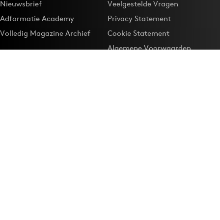
Nieuwsbrief
Veelgestelde Vragen
Adformatie Academy
Privacy Statement
Volledig Magazine Archief
Cookie Statement
Algemene Voorwaarden
Onze app
Maak Adformatie.nl je
Google-favoriet
Privacyinstellingen
Download de
Adformatie Nieuws App