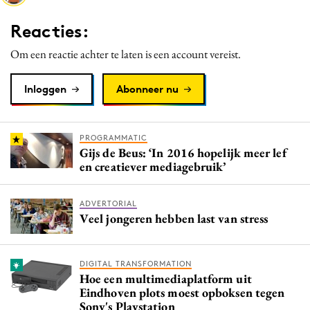
Media
Reacties:
Merkstrategie
Om een reactie achter te laten is een account vereist.
PR
Programmatic
Inloggen
Abonneer nu
Purpose Marketing
Reputatie & crisis
PROGRAMMATIC
Gijs de Beus: ‘In 2016 hopelijk meer lef
en creatiever mediagebruik’
ADVERTORIAL
Veel jongeren hebben last van stress
DIGITAL TRANSFORMATION
Hoe een multimediaplatform uit
Eindhoven plots moest opboksen tegen
Sony's Playstation