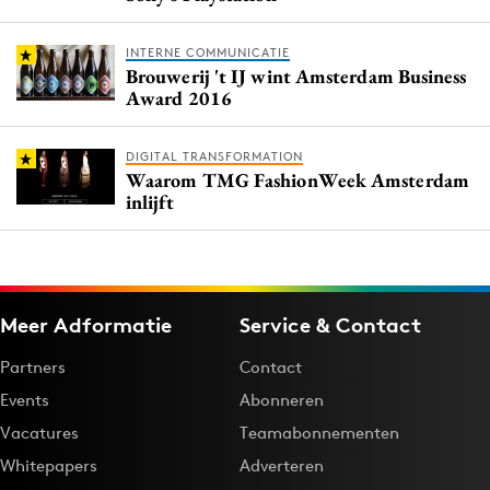
INTERNE COMMUNICATIE
Brouwerij 't IJ wint Amsterdam Business
Award 2016
DIGITAL TRANSFORMATION
Waarom TMG FashionWeek Amsterdam
inlijft
Meer Adformatie
Service & Contact
Partners
Contact
Events
Abonneren
Vacatures
Teamabonnementen
Whitepapers
Adverteren