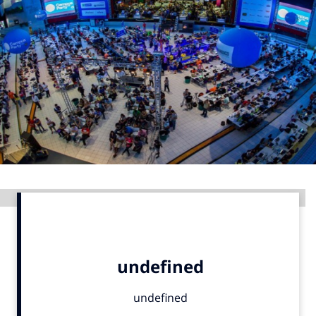
Menu
Home
9 sept: GenAI-training
12 nov: MarketingLive!
Adverteren
Events
Opleidingen
Advertentie
Vacatures
Academy
Partners
Topics
Artificial Intelligence