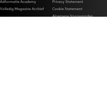
Adformatie Academy
Privacy Statement
Volledig Magazine Archief
Cookie Statement
Algemene Voorwaarden
Onze app
Maak Adformatie.nl je
Google-favoriet
Privacyinstellingen
Download de
Adformatie Nieuws App