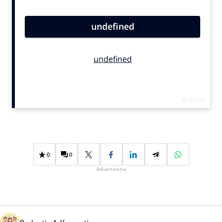
Bureaus
Campagnes
Carriere
Contentmarketing
Craft
Customer Experience
Data & Insights
Design
Digital transformation
Diversiteit
0
0
Effectiviteit
Advertentie
Gedragsverandering
Influencer marketing
Interne communicatie
Martech