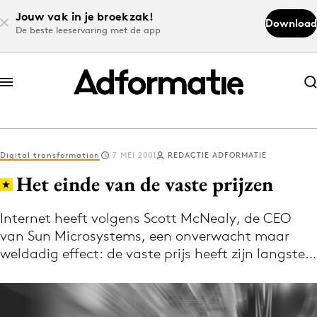
Jouw vak in je broekzak!
Download
De beste leeservaring met de app
Abonneer nu
Abonneer nu
Digital transformation
7 MEI 2001
REDACTIE ADFORMATIE
Log in
Het einde van de vaste prijzen
Internet heeft volgens Scott McNealy, de CEO
Download de app
van Sun Microsystems, een onverwacht maar
Volg het laatste nieuws via de Adformatie
weldadig effect: de vaste prijs heeft zijn langste…
Nieuws app