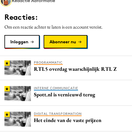
Redactie Adformatie
Media
Merkstrategie
Reacties:
PR
Om een reactie achter te laten is een account vereist.
Programmatic
Purpose Marketing
Inloggen
Abonneer nu
Reputatie & crisis
PROGRAMMATIC
RTL5 overdag waarschijnlijk RTL Z
INTERNE COMMUNICATIE
Spott.nl is vernieuwd terug
DIGITAL TRANSFORMATION
Het einde van de vaste prijzen