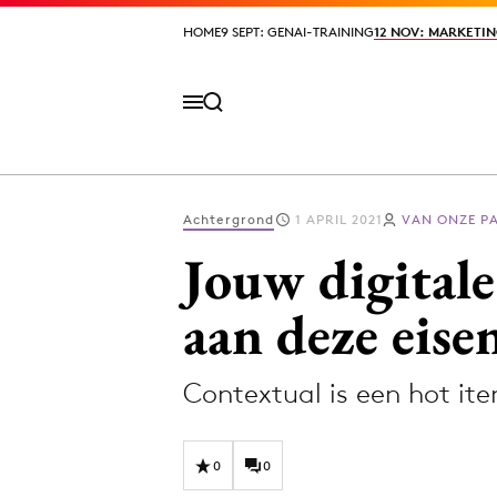
HOME
HOME
9 SEPT: GENAI-TRAINING
9 SEPT: GENAI-TRAINING
12 NOV: MARKETIN
12 NOV: MARKETIN
Achtergrond
1 APRIL 2021
VAN ONZE P
Volg het laatste nieuws via de Adformatie N
Jouw digitale
aan deze eise
Topics
Contextual is een hot it
Artificial Intelligence
Design
Bureaus
Digital transf
Campagnes
Diversiteit
0
0