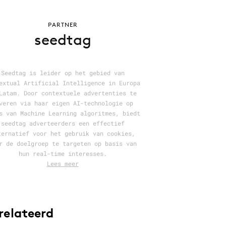
PARTNER
seedtag
Seedtag is leider op het gebied van
extual Artificial Intelligence in Europa
Latam. Door contextuele advertenties te
veren via haar eigen AI-technologie op
s van Machine Learning algoritmes, biedt
seedtag adverteerders een effectief
ternatief voor het gebruik van cookies,
r de doelgroep te targeten op basis van
hun real-time interesses.
Lees meer
relateerd