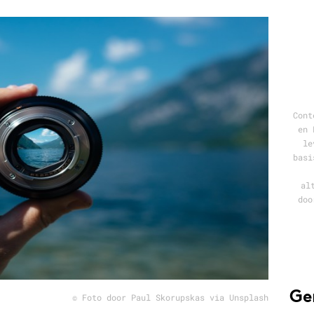
Programmatic
ering
Purpose Marketing
keting
Reputatie & crisis
nicatie
Cont
en 
le
basi
al
doo
Ge
© Foto door Paul Skorupskas via Unsplash