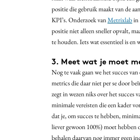
positie die gebruik maakt van de aand
KPI’s. Onderzoek van
Metrixlab
in 
positie niet alleen sneller opvalt, m
te houden. Iets wat essentieel is en 
3. Meet wat je moet m
Nog te vaak gaan we het succes van 
metrics die daar niet per se door be
zegt in wezen niks over het succes va
minimale vereisten die een kader vo
dat je, om succes te hebben, minima
liever gewoon 100%) moet hebben of
behalen daarvan nog immer geen indi