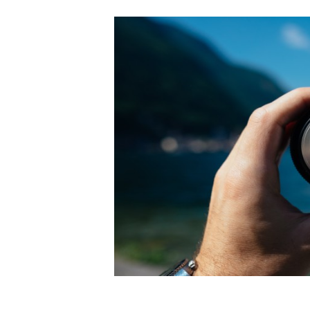
Carriere
Effectiviteit
Contentmarketing
Gedragsverand
Craft
Influencer mar
Customer Experience
Interne commu
Data & Insights
Martech