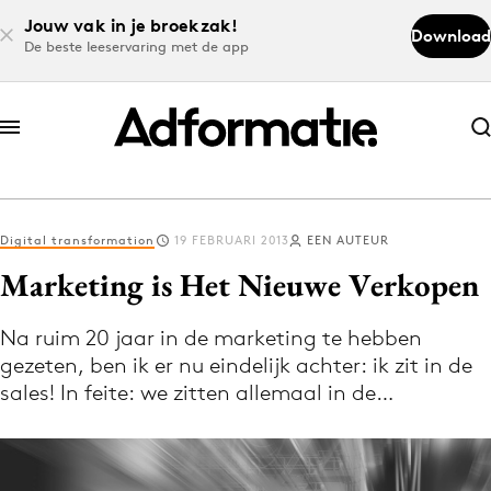
Jouw vak in je broekzak!
Download
De beste leeservaring met de app
Abonneer nu
Abonneer nu
Digital transformation
19 FEBRUARI 2013
EEN AUTEUR
Log in
Marketing is Het Nieuwe Verkopen
Na ruim 20 jaar in de marketing te hebben
Download de app
gezeten, ben ik er nu eindelijk achter: ik zit in de
Volg het laatste nieuws via de Adformatie
sales! In feite: we zitten allemaal in de…
Nieuws app