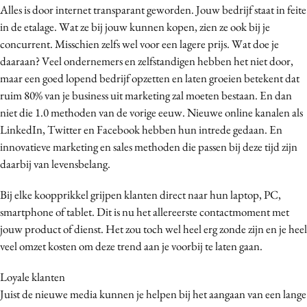
Alles is door internet transparant geworden. Jouw bedrijf staat in feite
Media
in de etalage. Wat ze bij jouw kunnen kopen, zien ze ook bij je
Merkstrategie
concurrent. Misschien zelfs wel voor een lagere prijs. Wat doe je
PR
daaraan? Veel ondernemers en zelfstandigen hebben het niet door,
Programmatic
maar een goed lopend bedrijf opzetten en laten groeien betekent dat
ruim 80% van je business uit marketing zal moeten bestaan. En dan
Purpose Marketing
niet die 1.0 methoden van de vorige eeuw. Nieuwe online kanalen als
Reputatie & crisis
LinkedIn, Twitter en Facebook hebben hun intrede gedaan. En
innovatieve marketing en sales methoden die passen bij deze tijd zijn
daarbij van levensbelang.
Bij elke koopprikkel grijpen klanten direct naar hun laptop, PC,
smartphone of tablet. Dit is nu het allereerste contactmoment met
jouw product of dienst. Het zou toch wel heel erg zonde zijn en je heel
veel omzet kosten om deze trend aan je voorbij te laten gaan.
Loyale klanten
Juist de nieuwe media kunnen je helpen bij het aangaan van een lange