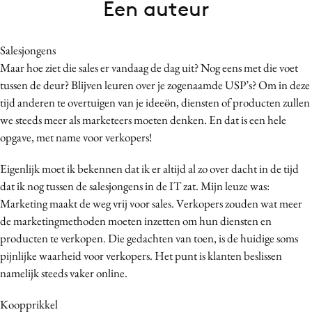
Een auteur
Bureaus
Campagnes
Salesjongens
Carriere
Maar hoe ziet die sales er vandaag de dag uit? Nog eens met die voet
Contentmarketing
tussen de deur? Blijven leuren over je zogenaamde USP’s? Om in deze
Craft
tijd anderen te overtuigen van je ideeӫn, diensten of producten zullen
Customer Experience
we steeds meer als marketeers moeten denken. En dat is een hele
opgave, met name voor verkopers!
Data & Insights
Design
Eigenlijk moet ik bekennen dat ik er altijd al zo over dacht in de tijd
Digital transformation
dat ik nog tussen de salesjongens in de IT zat. Mijn leuze was:
Diversiteit
Marketing maakt de weg vrij voor sales. Verkopers zouden wat meer
de marketingmethoden moeten inzetten om hun diensten en
Effectiviteit
producten te verkopen. Die gedachten van toen, is de huidige soms
Gedragsverandering
pijnlijke waarheid voor verkopers. Het punt is klanten beslissen
Influencer marketing
namelijk steeds vaker online.
Interne communicatie
Koopprikkel
Martech