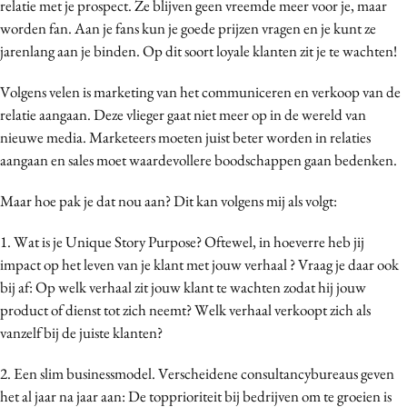
relatie met je prospect. Ze blijven geen vreemde meer voor je, maar
worden fan. Aan je fans kun je goede prijzen vragen en je kunt ze
jarenlang aan je binden. Op dit soort loyale klanten zit je te wachten!
Volgens velen is marketing van het communiceren en verkoop van de
relatie aangaan. Deze vlieger gaat niet meer op in de wereld van
nieuwe media. Marketeers moeten juist beter worden in relaties
aangaan en sales moet waardevollere boodschappen gaan bedenken.
Maar hoe pak je dat nou aan? Dit kan volgens mij als volgt:
1. Wat is je Unique Story Purpose? Oftewel, in hoeverre heb jij
impact op het leven van je klant met jouw verhaal ? Vraag je daar ook
bij af: Op welk verhaal zit jouw klant te wachten zodat hij jouw
product of dienst tot zich neemt? Welk verhaal verkoopt zich als
vanzelf bij de juiste klanten?
2. Een slim businessmodel. Verscheidene consultancybureaus geven
het al jaar na jaar aan: De topprioriteit bij bedrijven om te groeien is