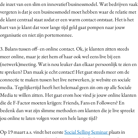
de inzet van een slim en innovatief businessmodel. Wat bedrijven vaak
vergeten is dat je een businessmodel moet hebben waar de relatie met
de klant centraal staat zodat er een warm contact ontstaat. Het is het
hart van je klant dat voor lange tijd geld gaat pompen naar jouw
organisatie en niet zijn portemonnee.
3. Balans tussen off- en online contact. Ok, je klanten zitten steeds
meer online, maar je ziet hem of haar ook wel eens live bij een
(netwerk)meeting. Wat is nou leuker dan elkaar persoonlijk te zien en
te spreken? Dan maak je echt contact! Het gaat steeds meer om de
connectie te maken tussen het live netwerken, je website en sociale
media. Tegelijkertijd heeft het helemaal geen zin om op alle Sociale
Media te willen zitten. Het gaat erom hoe vind je jouw online klanten
die de F-Factor moeten krijgen: Friends, Fans en Followers? En
bedenk dan wat zijn slimme methoden om klanten die je live spreekt
jou online te laten volgen voor een hele lange tijd?
Op 19 maart a.s. vindt het eerste
Social Selling Seminar
plaats in