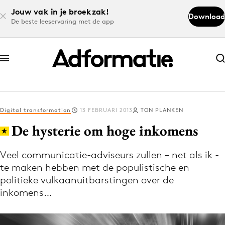
Jouw vak in je broekzak!
Download
De beste leeservaring met de app
Abonneer nu
Abonneer nu
Digital transformation
13 FEBRUARI 2013
TON PLANKEN
Log in
De hysterie om hoge inkomens
Veel communicatie-adviseurs zullen – net als ik -
Download de app
te maken hebben met de populistische en
Volg het laatste nieuws via de Adformatie
politieke vulkaanuitbarstingen over de
Nieuws app
inkomens…