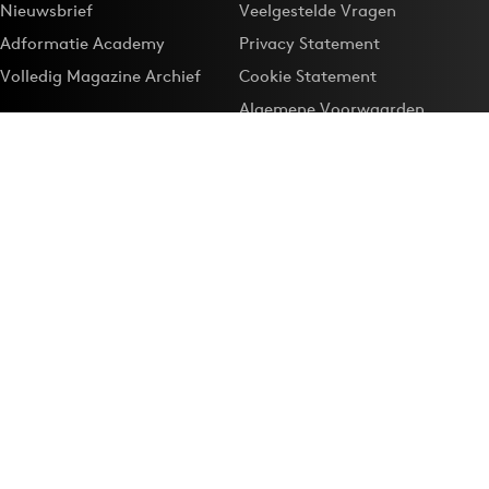
Nieuwsbrief
Veelgestelde Vragen
Adformatie Academy
Privacy Statement
Volledig Magazine Archief
Cookie Statement
Algemene Voorwaarden
Onze app
Maak Adformatie.nl je
Google-favoriet
Privacyinstellingen
Download de
Adformatie Nieuws App