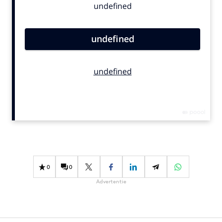
Bureaus
Campagnes
Carriere
Contentmarketing
Craft
Customer Experience
Data & Insights
Design
Digital transformation
Diversiteit
Effectiviteit
0
0
Gedragsverandering
Advertentie
Influencer marketing
Interne communicatie
Martech