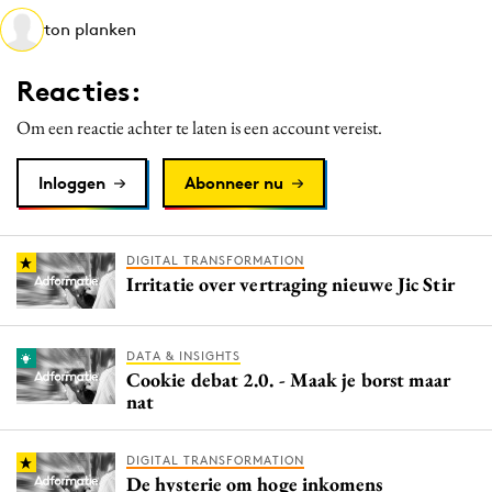
Media
ton planken
Merkstrategie
Reacties:
PR
Programmatic
Om een reactie achter te laten is een account vereist.
Purpose Marketing
Inloggen
Abonneer nu
Reputatie & crisis
DIGITAL TRANSFORMATION
Irritatie over vertraging nieuwe Jic Stir
DATA & INSIGHTS
Cookie debat 2.0. - Maak je borst maar
nat
DIGITAL TRANSFORMATION
De hysterie om hoge inkomens