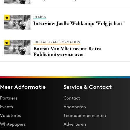
DESIGN
Interview Joëlle Wehkamp: ‘Volg je hart’
DIGITAL TRANSFORMATION
Bureau Van Vliet neemt Retra
Publiciteitsservice over
Meer Adformatie
Service & Contact
Partners
Contact
Events
Abonneren
Vacatures
Teamabonnementen
Whitepapers
Adverteren