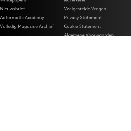
Nieuwsbrief
Veelgestelde Vragen
Adformatie Academy
Privacy Statement
Volledig Magazine Archief
Cookie Statement
Algemene Voorwaarden
Onze app
Maak Adformatie.nl je
Google-favoriet
Privacyinstellingen
Download de
Adformatie Nieuws App