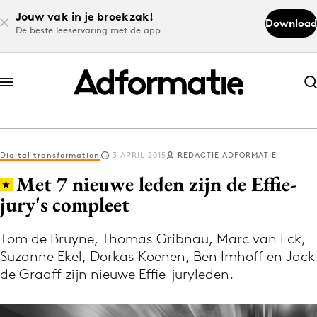
Jouw vak in je broekzak!
Download
De beste leeservaring met de app
Abonneer nu
Abonneer nu
Digital transformation
3 APRIL 2015
REDACTIE ADFORMATIE
Log in
Met 7 nieuwe leden zijn de Effie-
jury's compleet
Download de app
Volg het laatste nieuws via de Adformatie
Tom de Bruyne, Thomas Gribnau, Marc van Eck,
Suzanne Ekel, Dorkas Koenen, Ben Imhoff en Jack
Nieuws app
de Graaff zijn nieuwe Effie-juryleden.