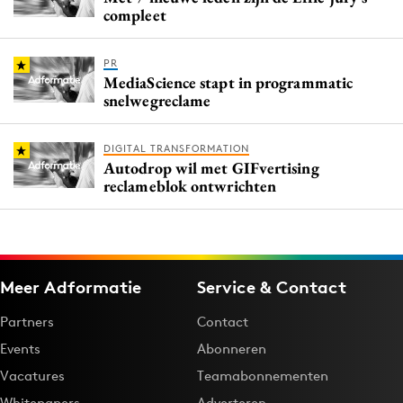
compleet
PR
MediaScience stapt in programmatic
snelwegreclame
DIGITAL TRANSFORMATION
Autodrop wil met GIFvertising
reclameblok ontwrichten
Meer Adformatie
Service & Contact
Partners
Contact
Events
Abonneren
Vacatures
Teamabonnementen
Whitepapers
Adverteren