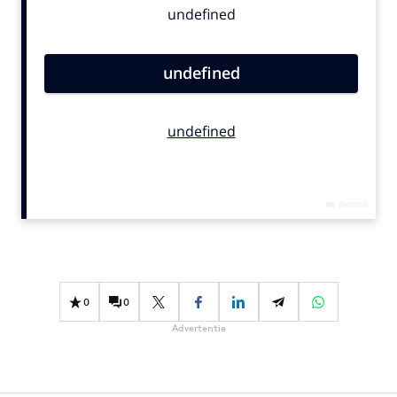
Bureaus
Campagnes
Carriere
Contentmarketing
Craft
Customer Experience
Data & Insights
Design
Digital transformation
Diversiteit
Effectiviteit
0
0
Gedragsverandering
Advertentie
Influencer marketing
Interne communicatie
Martech