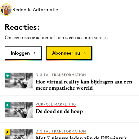
Media
Redactie Adformatie
Merkstrategie
Reacties:
PR
Programmatic
Om een reactie achter te laten is een account vereist.
Purpose Marketing
Inloggen
Abonneer nu
Reputatie & crisis
DIGITAL TRANSFORMATION
Hoe virtual reality kan bijdragen aan een
meer empatische wereld
PURPOSE MARKETING
De dood en de hoop
DIGITAL TRANSFORMATION
Met 7 nieuwe leden zijn de Effie-jury's