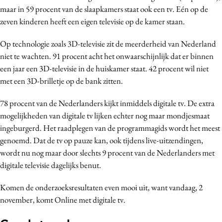
maar in 59 procent van de slaapkamers staat ook een tv. Eén op de
Media
zeven kinderen heeft een eigen televisie op de kamer staan.
Merkstrategie
PR
Op technologie zoals 3D-televisie zit de meerderheid van Nederland
Programmatic
niet te wachten. 91 procent acht het onwaarschijnlijk dat er binnen
een jaar een 3D-televisie in de huiskamer staat. 42 procent wil niet
Purpose Marketing
met een 3D-brilletje op de bank zitten.
Reputatie & crisis
78 procent van de Nederlanders kijkt inmiddels digitale tv. De extra
mogelijkheden van digitale tv lijken echter nog maar mondjesmaat
ingeburgerd. Het raadplegen van de programmagids wordt het meest
genoemd. Dat de tv op pauze kan, ook tijdens live-uitzendingen,
wordt nu nog maar door slechts 9 procent van de Nederlanders met
digitale televisie dagelijks benut.
Komen de onderzoeksresultaten even mooi uit, want vandaag, 2
november, komt Online met digitale tv.