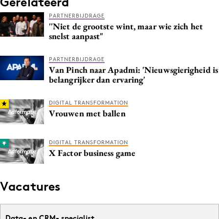
Gerelateerd
PARTNERBIJDRAGE
''Niet de grootste wint, maar wie zich het
snelst aanpast"
PARTNERBIJDRAGE
Van Pinch naar Apadmi: 'Nieuwsgierigheid is
belangrijker dan ervaring'
DIGITAL TRANSFORMATION
Vrouwen met ballen
DIGITAL TRANSFORMATION
X Factor business game
Vacatures
Data- en CRM- specialist