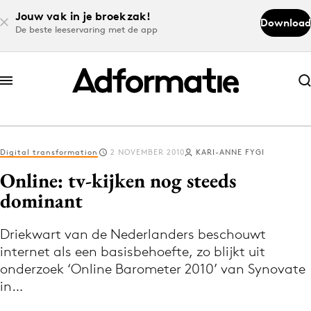
Jouw vak in je broekzak!
Download
De beste leeservaring met de app
Abonneer nu
Abonneer nu
Digital transformation
2 NOVEMBER 2010
KARI-ANNE FYGI
Log in
Online: tv-kijken nog steeds
dominant
Download de app
Volg het laatste nieuws via de Adformatie
Driekwart van de Nederlanders beschouwt
internet als een basisbehoefte, zo blijkt uit
Nieuws app
onderzoek ‘Online Barometer 2010’ van Synovate
in…