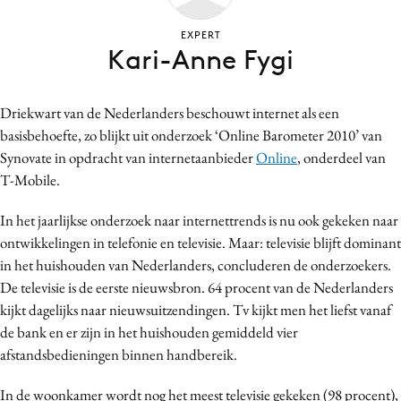
Bureaus
EXPERT
Campagnes
Kari-Anne Fygi
Carriere
Contentmarketing
Driekwart van de Nederlanders beschouwt internet als een
Craft
basisbehoefte, zo blijkt uit onderzoek ‘Online Barometer 2010’ van
Customer Experience
Synovate in opdracht van internetaanbieder
Online
, onderdeel van
Data & Insights
T-Mobile.
Design
In het jaarlijkse onderzoek naar internettrends is nu ook gekeken naar
Digital transformation
ontwikkelingen in telefonie en televisie. Maar: televisie blijft dominant
Diversiteit
in het huishouden van Nederlanders, concluderen de onderzoekers.
Effectiviteit
De televisie is de eerste nieuwsbron. 64 procent van de Nederlanders
kijkt dagelijks naar nieuwsuitzendingen. Tv kijkt men het liefst vanaf
Gedragsverandering
de bank en er zijn in het huishouden gemiddeld vier
Influencer marketing
afstandsbedieningen binnen handbereik.
Interne communicatie
Martech
In de woonkamer wordt nog het meest televisie gekeken (98 procent),