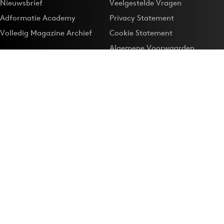
Nieuwsbrief
Veelgestelde Vragen
Adformatie Academy
Privacy Statement
Volledig Magazine Archief
Cookie Statement
Algemene Voorwaarden
Onze app
Maak Adformatie.nl je
Google-favoriet
Privacyinstellingen
Download de
Adformatie Nieuws App