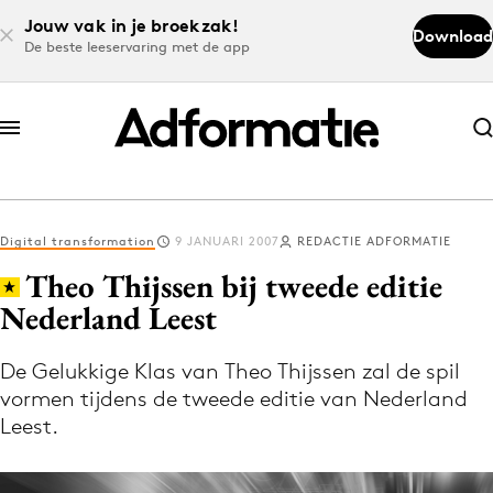
Jouw vak in je broekzak!
Download
De beste leeservaring met de app
Abonneer nu
Abonneer nu
Digital transformation
9 JANUARI 2007
REDACTIE ADFORMATIE
Log in
Theo Thijssen bij tweede editie
Nederland Leest
Download de app
Volg het laatste nieuws via de Adformatie
De Gelukkige Klas van Theo Thijssen zal de spil
vormen tijdens de tweede editie van Nederland
Nieuws app
Leest.