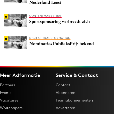
Nederland Leest
CONTENTMARKETING
Sportsponsoring verbreedt zich
DIGITAL TRANSFORMATION
Nominaties PublieksPrijs bekend
Meer Adformatie
Service & Contact
Partners
Contact
Events
Abonneren
Vacatures
Teamabonnementen
Whitepapers
Adverteren