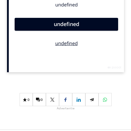
Bureaus
Campagnes
Carriere
Contentmarketing
Craft
Customer Experience
Data & Insights
Design
Digital transformation
Diversiteit
Effectiviteit
0
0
Gedragsverandering
Advertentie
Influencer marketing
Interne communicatie
Martech