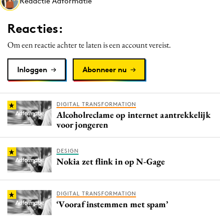
Redactie Adformatie
Media
Merkstrategie
Reacties:
PR
Om een reactie achter te laten is een account vereist.
Programmatic
Purpose Marketing
Inloggen
Abonneer nu
Reputatie & crisis
DIGITAL TRANSFORMATION
Alcoholreclame op internet aantrekkelijk
voor jongeren
DESIGN
Nokia zet flink in op N-Gage
DIGITAL TRANSFORMATION
‘Vooraf instemmen met spam’