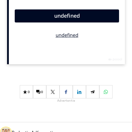
Bureaus
Campagnes
Carriere
Contentmarketing
Craft
Customer Experience
Data & Insights
Design
Digital transformation
Diversiteit
0
0
Effectiviteit
Advertentie
Gedragsverandering
Influencer marketing
Interne communicatie
Martech