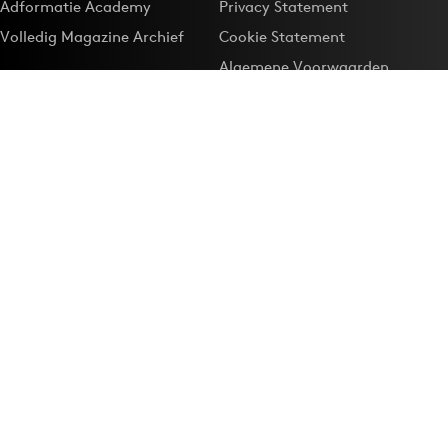
Adformatie Academy
Privacy Statement
Volledig Magazine Archief
Cookie Statement
Algemene Voorwaarden
Onze app
Maak Adformatie.nl je
Google-favoriet
Privacyinstellingen
Download de
Adformatie Nieuws App