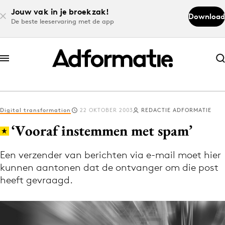
Jouw vak in je broekzak!
Download
De beste leeservaring met de app
Abonneer nu
Abonneer nu
Digital transformation
22 OKTOBER 2003
REDACTIE ADFORMATIE
Log in
‘Vooraf instemmen met spam’
Een verzender van berichten via e-mail moet hier
Download de app
kunnen aantonen dat de ontvanger om die post
Volg het laatste nieuws via de Adformatie
heeft gevraagd.
Nieuws app