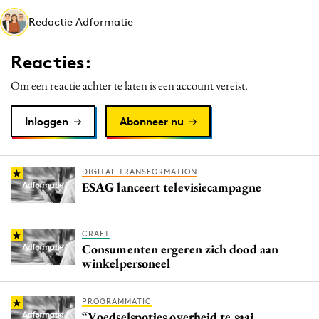
Media
Redactie Adformatie
Merkstrategie
Reacties:
PR
Programmatic
Om een reactie achter te laten is een account vereist.
Purpose Marketing
Inloggen
Abonneer nu
Reputatie & crisis
DIGITAL TRANSFORMATION
ESAG lanceert televisiecampagne
CRAFT
Consumenten ergeren zich dood aan
winkelpersoneel
PROGRAMMATIC
“Voedselspotjes overheid te saai