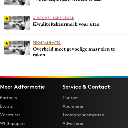
CUSTOMER EXPERIENCE
Kwaliteitskeurmerk voor sites
PROGRAMMATIC
Overheid moet gevoelige snaar zien te
raken
Meer Adformatie
Service & Contact
Partners
Contact
Events
Abonneren
Vacatures
Teamabonnementen
Whitepapers
Adverteren