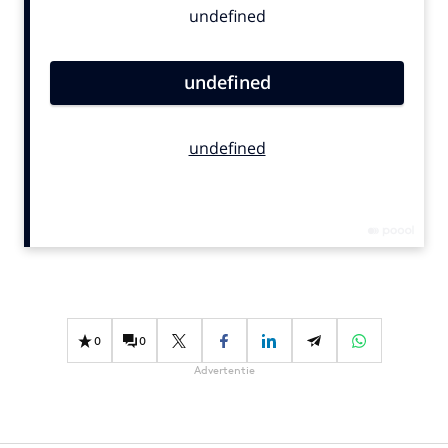
Bureaus
Campagnes
Carriere
Contentmarketing
Craft
Customer Experience
Data & Insights
Design
Digital transformation
Diversiteit
Effectiviteit
0
0
Gedragsverandering
Advertentie
Influencer marketing
Interne communicatie
Martech