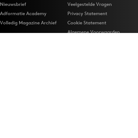
Nieuwsbrief
Veelgestelde Vragen
Adformatie Academy
Privacy Statement
Volledig Magazine Archief
Cookie Statement
Algemene Voorwaarden
Onze app
Maak Adformatie.nl je
Google-favoriet
Privacyinstellingen
Download de
Adformatie Nieuws App