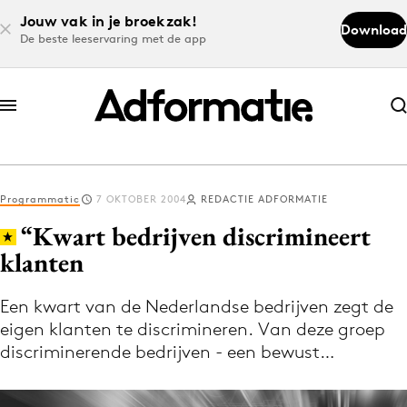
Jouw vak in je broekzak!
Download
De beste leeservaring met de app
Abonneer nu
Abonneer nu
Programmatic
7 OKTOBER 2004
REDACTIE ADFORMATIE
Log in
“Kwart bedrijven discrimineert
klanten
Download de app
Volg het laatste nieuws via de Adformatie
Een kwart van de Nederlandse bedrijven zegt de
eigen klanten te discrimineren. Van deze groep
Nieuws app
discriminerende bedrijven - een bewust…