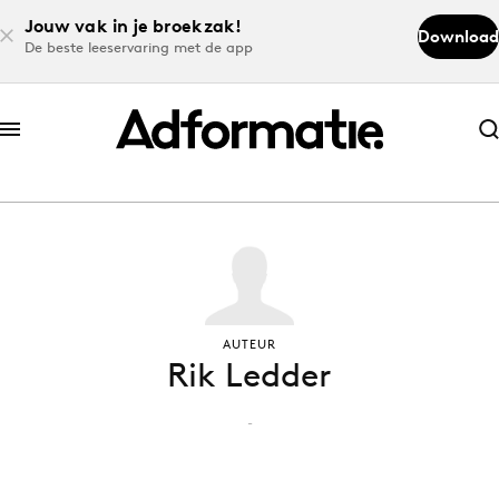
Jouw vak in je broekzak!
Download
De beste leeservaring met de app
Abonneer nu
Abonneer nu
Log in
Download de app
AUTEUR
Rik Ledder
Volg het laatste nieuws via de Adformatie
Nieuws app
-