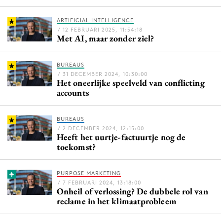
Bureaus
ARTIFICIAL INTELLIGENCE
Campagnes
/ 12 FEBRUARI 2025, 11:54:18
Met AI, maar zonder ziel?
Carriere
Contentmarketing
BUREAUS
Craft
/ 31 DECEMBER 2024, 10:30:00
Het oneerlijke speelveld van conflicting
Customer Experience
accounts
Data & Insights
Design
BUREAUS
Digital transformation
/ 2 DECEMBER 2024, 12:15:00
Heeft het uurtje-factuurtje nog de
Diversiteit
toekomst?
Effectiviteit
Gedragsverandering
PURPOSE MARKETING
/ 7 FEBRUARI 2024, 13:18:00
Influencer marketing
Onheil of verlossing? De dubbele rol van
reclame in het klimaatprobleem
Interne communicatie
Martech