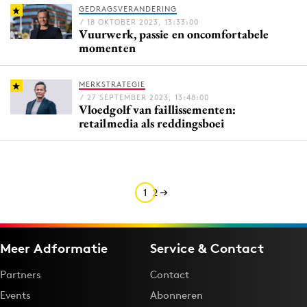
GEDRAGSVERANDERING
Media
/ 18 OKTOBER 2023, 13:33:00
Vuurwerk, passie en oncomfortabele
Merkstrategie
momenten
PR
Programmatic
MERKSTRATEGIE
Purpose Marketing
/ 27 SEPTEMBER 2023, 13:48:00
Vloedgolf van faillissementen:
Reputatie & crisis
retailmedia als reddingsboei
1
2
Meer Adformatie
Service & Contact
Partners
Contact
Events
Abonneren