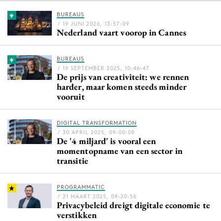
BUREAUS
/ 19 JUNI 2026, 13:57:09
Nederland vaart voorop in Cannes
Menu
Home
BUREAUS
/ 19 SEPTEMBER 2025, 10:46:47
9 sept: GenAI-training
De prijs van creativiteit: we rennen
harder, maar komen steeds minder
12 nov: MarketingLive!
vooruit
Adverteren
Events
DIGITAL TRANSFORMATION
Opleidingen
/ 30 APRIL 2025, 09:00:00
De '4 miljard' is vooral een
Vacatures
momentopname van een sector in
transitie
Academy
Partners
PROGRAMMATIC
Topics
/ 21 MAART 2025, 09:20:56
Privacybeleid dreigt digitale economie te
verstikken
Artificial Intelligence