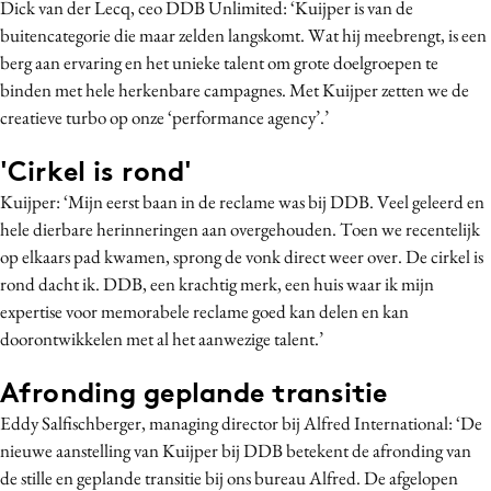
Dick van der Lecq, ceo DDB Unlimited: ‘Kuijper is van de
Bureaus
buitencategorie die maar zelden langskomt. Wat hij meebrengt, is een
Campagnes
berg aan ervaring en het unieke talent om grote doelgroepen te
Carriere
binden met hele herkenbare campagnes. Met Kuijper zetten we de
creatieve turbo op onze ‘performance agency’.’
Contentmarketing
Craft
'Cirkel is rond'
Customer Experience
Kuijper: ‘Mijn eerst baan in de reclame was bij DDB. Veel geleerd en
Data & Insights
hele dierbare herinneringen aan overgehouden. Toen we recentelijk
Design
op elkaars pad kwamen, sprong de vonk direct weer over. De cirkel is
rond dacht ik. DDB, een krachtig merk, een huis waar ik mijn
Digital transformation
expertise voor memorabele reclame goed kan delen en kan
Diversiteit
doorontwikkelen met al het aanwezige talent.’
Effectiviteit
Gedragsverandering
Afronding geplande transitie
Influencer marketing
Eddy Salfischberger, managing director bij Alfred International: ‘De
Interne communicatie
nieuwe aanstelling van Kuijper bij DDB betekent de afronding van
de stille en geplande transitie bij ons bureau Alfred. De afgelopen
Martech