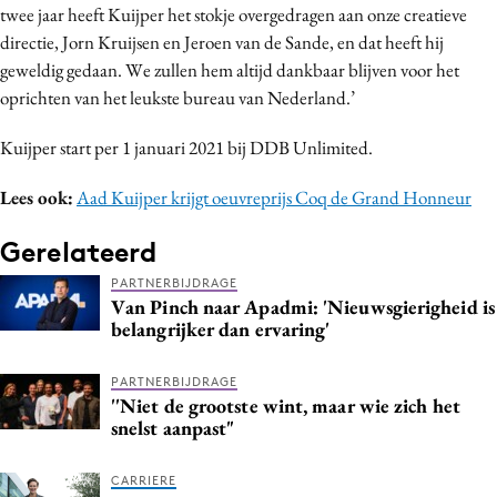
twee jaar heeft Kuijper het stokje overgedragen aan onze creatieve
Media
directie, Jorn Kruijsen en Jeroen van de Sande, en dat heeft hij
Merkstrategie
geweldig gedaan. We zullen hem altijd dankbaar blijven voor het
PR
oprichten van het leukste bureau van Nederland.’
Programmatic
Kuijper start per 1 januari 2021 bij DDB Unlimited.
Purpose Marketing
Reputatie & crisis
Lees ook:
Aad Kuijper krijgt oeuvreprijs Coq de Grand Honneur
Gerelateerd
PARTNERBIJDRAGE
Van Pinch naar Apadmi: 'Nieuwsgierigheid is
belangrijker dan ervaring'
PARTNERBIJDRAGE
''Niet de grootste wint, maar wie zich het
snelst aanpast"
CARRIERE