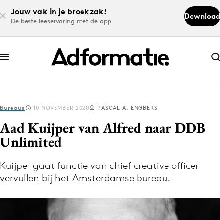
Jouw vak in je broekzak!
Download
De beste leeservaring met de app
Abonneer nu
Abonneer nu
Bureaus
10 NOVEMBER 2020
PASCAL A. ENGBERS
Log in
Aad Kuijper van Alfred naar DDB
Unlimited
Download de app
Volg het laatste nieuws via de Adformatie
Kuijper gaat functie van chief creative officer
vervullen bij het Amsterdamse bureau.
Nieuws app