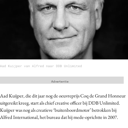
Menu
Home
9 sept: GenAI-training
12 nov: MarketingLive!
Adverteren
Aad Kuijper van Alfred naar DDB Unlimited
Events
Opleidingen
Advertentie
Vacatures
Academy
Aad Kuijper, die dit jaar nog de oeuvreprijs Coq de Grand Honneur
uitgereikt kreeg, start als chief creative officer bij DDB Unlimited.
Partners
Kuijper was nog als creatieve ‘buitenboordmotor’ betrokken bij
Topics
Alfred International, het bureau dat hij mede-oprichtte in 2007.
Artificial Intelligence