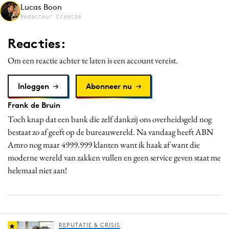
Lucas Boon
Media
Redacteur Creatie
Merkstrategie
Reacties:
PR
Programmatic
Om een reactie achter te laten is een account vereist.
Purpose Marketing
Inloggen
Abonneer nu
Reputatie & crisis
Frank de Bruin
Toch knap dat een bank die zelf dankzij ons overheidsgeld nog
bestaat zo af geeft op de bureauwereld. Na vandaag heeft ABN
Amro nog maar 4999.999 klanten want ik haak af want die
moderne wereld van zakken vullen en geen service geven staat me
helemaal niet aan!
REPUTATIE & CRISIS