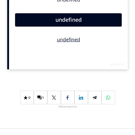
Bureaus
Campagnes
Carriere
Contentmarketing
Craft
Customer Experience
Data & Insights
Design
Digital transformation
Diversiteit
Effectiviteit
0
1
Gedragsverandering
Advertentie
Influencer marketing
Interne communicatie
Martech