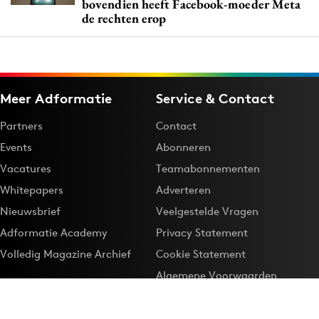
bovendien heeft Facebook-moeder Meta
de rechten erop
Meer Adformatie
Service & Contact
Partners
Contact
Events
Abonneren
Vacatures
Teamabonnementen
Whitepapers
Adverteren
Nieuwsbrief
Veelgestelde Vragen
Adformatie Academy
Privacy Statement
Volledig Magazine Archief
Cookie Statement
Algemene Voorwaarden
Onze app
Maak Adformatie.nl je