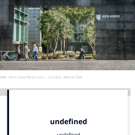
Menu
Home
9 sept: GenAI-training
12 nov: MarketingLive!
Adverteren
Events
ABN Amro-hoofdkantoor, Zuidas Amsterdam
Opleidingen
Vacatures
Advertentie
Academy
Partners
Topics
Artificial Intelligence