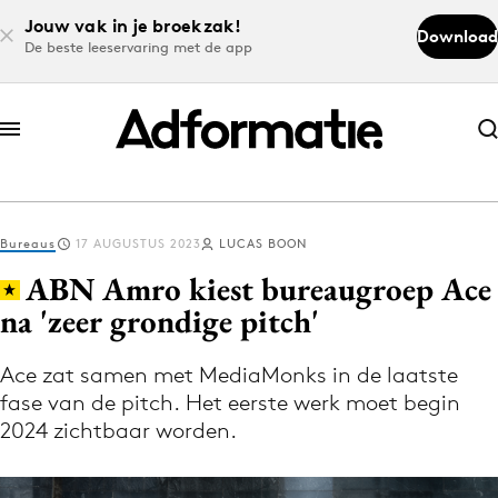
Jouw vak in je broekzak!
Download
De beste leeservaring met de app
Abonneer nu
Abonneer nu
Bureaus
17 AUGUSTUS 2023
LUCAS BOON
Log in
ABN Amro kiest bureaugroep Ace
na 'zeer grondige pitch'
Download de app
Volg het laatste nieuws via de Adformatie
Ace zat samen met MediaMonks in de laatste
fase van de pitch. Het eerste werk moet begin
Nieuws app
2024 zichtbaar worden.