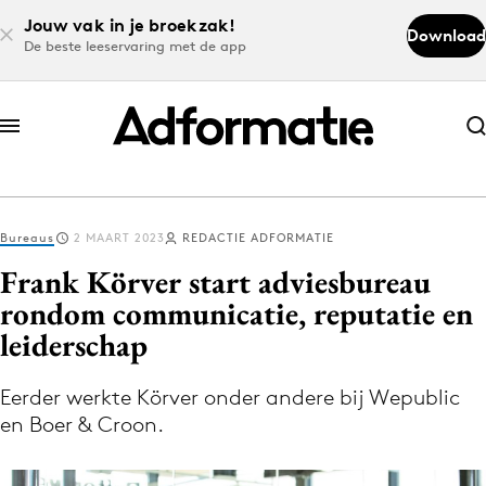
Jouw vak in je broekzak!
Download
De beste leeservaring met de app
Abonneer nu
Abonneer nu
Bureaus
2 MAART 2023
REDACTIE ADFORMATIE
Log in
Frank Körver start adviesbureau
rondom communicatie, reputatie en
leiderschap
Download de app
Volg het laatste nieuws via de Adformatie
Eerder werkte Körver onder andere bij Wepublic
Nieuws app
en Boer & Croon.