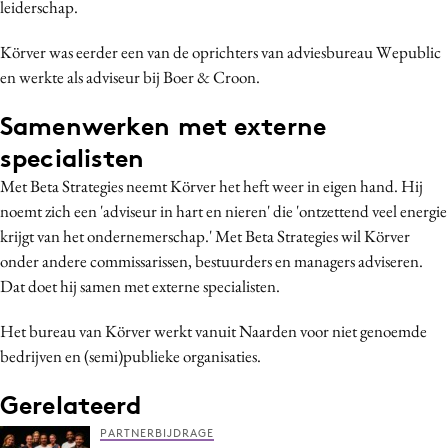
leiderschap.
Bureaus
Campagnes
Körver was eerder een van de oprichters van adviesbureau Wepublic
en werkte als adviseur bij Boer & Croon.
Carriere
Contentmarketing
Samenwerken met externe
Craft
specialisten
Customer Experience
Met Beta Strategies neemt Körver het heft weer in eigen hand. Hij
Data & Insights
noemt zich een 'adviseur in hart en nieren' die 'ontzettend veel energie
Design
krijgt van het ondernemerschap.' Met Beta Strategies wil Körver
Digital transformation
onder andere commissarissen, bestuurders en managers adviseren.
Dat doet hij samen met externe specialisten.
Diversiteit
Effectiviteit
Het bureau van Körver werkt vanuit Naarden voor niet genoemde
Gedragsverandering
bedrijven en (semi)publieke organisaties.
Influencer marketing
Gerelateerd
Interne communicatie
PARTNERBIJDRAGE
Martech