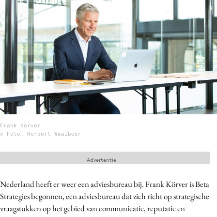
Menu
Home
9 sept: GenAI-training
12 nov: MarketingLive!
Adverteren
Events
Frank Körver
Opleidingen
© Foto: Norbert Waalboer
Vacatures
Academy
Advertentie
Partners
Nederland heeft er weer een adviesbureau bij. Frank Körver is Beta
Topics
Strategies begonnen, een adviesbureau dat zich richt op strategische
vraagstukken op het gebied van communicatie, reputatie en
Artificial Intelligence