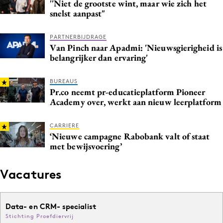
''Niet de grootste wint, maar wie zich het
Media
snelst aanpast"
Merkstrategie
PARTNERBIJDRAGE
PR
Van Pinch naar Apadmi: 'Nieuwsgierigheid is
Programmatic
belangrijker dan ervaring'
Purpose Marketing
BUREAUS
Reputatie & crisis
Pr.co neemt pr-educatieplatform Pioneer
Academy over, werkt aan nieuw leerplatform
CARRIERE
‘Nieuwe campagne Rabobank valt of staat
met bewijsvoering’
Vacatures
Data- en CRM- specialist
Stichting Proefdiervrij