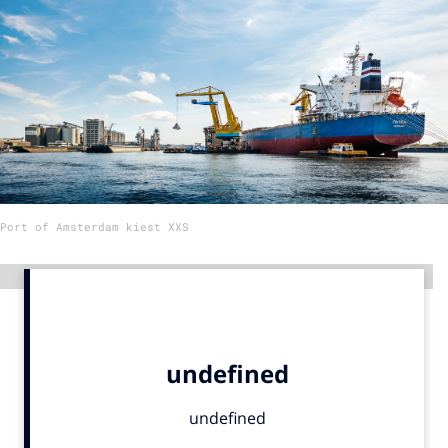
Menu
Home
9 sept: GenAI-training
12 nov: MarketingLive!
Adverteren
Port of Amsterdam kiest XXS
Events
Opleidingen
Advertentie
Vacatures
Academy
Partners
Topics
Artificial Intelligence