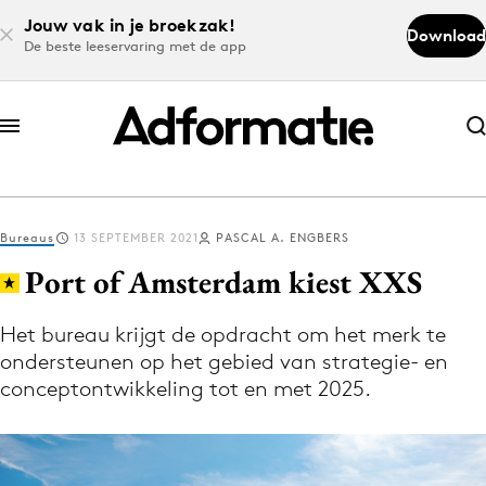
Jouw vak in je broekzak!
Download
De beste leeservaring met de app
Abonneer nu
Abonneer nu
Bureaus
13 SEPTEMBER 2021
PASCAL A. ENGBERS
Log in
Port of Amsterdam kiest XXS
Het bureau krijgt de opdracht om het merk te
Download de app
ondersteunen op het gebied van strategie- en
Volg het laatste nieuws via de Adformatie
conceptontwikkeling tot en met 2025.
Nieuws app