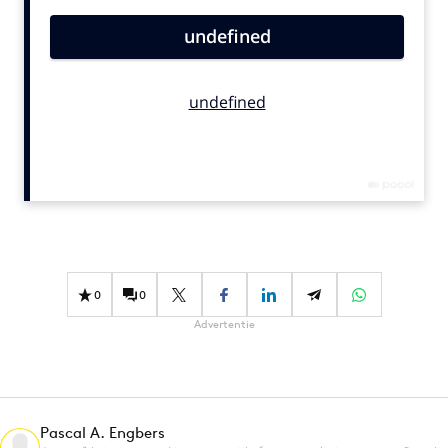
Bureaus
Campagnes
Carriere
Contentmarketing
Craft
Customer Experience
Data & Insights
Design
Digital transformation
Diversiteit
0
0
Effectiviteit
Advertentie
Gedragsverandering
Influencer marketing
Interne communicatie
Pascal A. Engbers
Martech