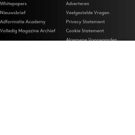
Whitepapers
Adverteren
Nieuwsbrief
Veelgestelde Vragen
Adformatie Academy
Privacy Statement
Volledig Magazine Archief
Cookie Statement
Algemene Voorwaarden
Onze app
Maak Adformatie.nl je
Google-favoriet
Privacyinstellingen
Download de
Adformatie Nieuws App