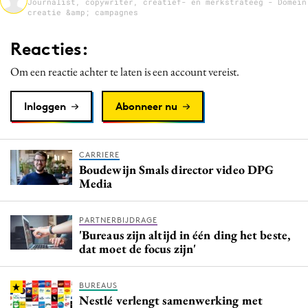
Journalist, copywriter, creatief- en merkstrateeg - Domein
creatie &amp; campagnes
Media
Merkstrategie
Reacties:
PR
Om een reactie achter te laten is een account vereist.
Programmatic
Purpose Marketing
Inloggen
Abonneer nu
Reputatie & crisis
CARRIERE
Boudewijn Smals director video DPG
Media
PARTNERBIJDRAGE
'Bureaus zijn altijd in één ding het beste,
dat moet de focus zijn'
BUREAUS
Nestlé verlengt samenwerking met