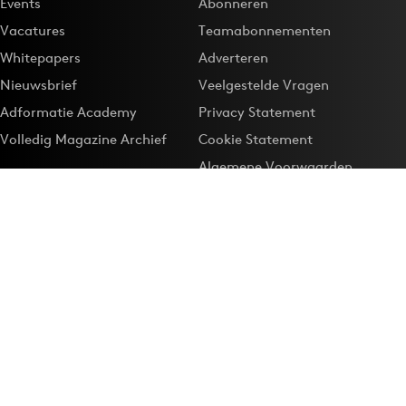
Events
Abonneren
Vacatures
Teamabonnementen
Whitepapers
Adverteren
Nieuwsbrief
Veelgestelde Vragen
Adformatie Academy
Privacy Statement
Volledig Magazine Archief
Cookie Statement
Algemene Voorwaarden
Onze app
Maak Adformatie.nl je
Google-favoriet
Privacyinstellingen
Download de
Adformatie Nieuws App