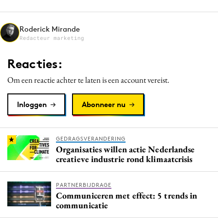
Media
Merkstrategie
Roderick Mirande
Redacteur marketing
PR
Programmatic
Reacties:
Purpose Marketing
Om een reactie achter te laten is een account vereist.
Reputatie & crisis
Inloggen
Abonneer nu
GEDRAGSVERANDERING
Organisaties willen actie Nederlandse
creatieve industrie rond klimaatcrisis
PARTNERBIJDRAGE
Communiceren met effect: 5 trends in
communicatie