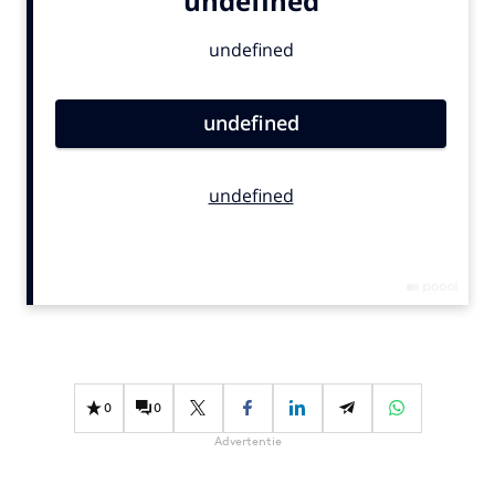
Bureaus
Campagnes
Carriere
Contentmarketing
Craft
Customer Experience
Data & Insights
Design
Digital transformation
Diversiteit
Effectiviteit
Gedragsverandering
0
0
Influencer marketing
Advertentie
Interne communicatie
Martech