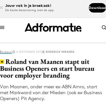
Jouw vak in je broekzak!
Download
De beste leeservaring met de app
Abonneer nu
Abonneer nu
Bureaus
4 SEPTEMBER 2019
RODERICK MIRANDE
Log in
Roland van Maanen stapt uit
Business Openers en start bureau
voor employer branding
Download de app
Volg het laatste nieuws via de Adformatie
Van Maanen, onder meer ex-ABN Amro, start
Nieuws app
met Markward van der Mieden (ook ex-Business
Openers) Pit Agency.