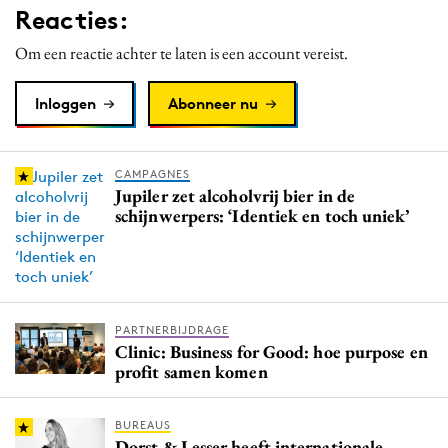
Reacties:
Media
Merkstrategie
Om een reactie achter te laten is een account vereist.
PR
Inloggen
Abonneer nu
Programmatic
Purpose Marketing
Reputatie & crisis
CAMPAGNES
Jupiler zet alcoholvrij bier in de
schijnwerpers: ‘Identiek en toch uniek’
PARTNERBIJDRAGE
Clinic: Business for Good: hoe purpose en
profit samen komen
BUREAUS
Dorst & Lesser heeft internationale