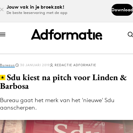
Jouw vak in je broekzak!
Download
De beste leeservaring met de app
Abonneer nu
Abonneer nu
Bureaus
30 JANUARI 2019
REDACTIE ADFORMATIE
Log in
Sdu kiest na pitch voor Linden &
Barbosa
Download de app
Volg het laatste nieuws via de Adformatie
Bureau gaat het merk van het 'nieuwe' Sdu
aanscherpen.
Nieuws app