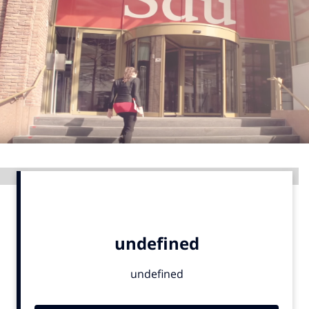
Menu
Home
9 sept: GenAI-training
12 nov: MarketingLive!
Adverteren
Events
Advertentie
Opleidingen
Vacatures
Academy
Partners
Topics
Artificial Intelligence