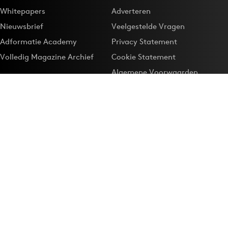
Whitepapers
Adverteren
Nieuwsbrief
Veelgestelde Vragen
Adformatie Academy
Privacy Statement
Volledig Magazine Archief
Cookie Statement
Algemene Voorwaarden
Onze app
Maak Adformatie.nl je
Google-favoriet
Privacyinstellingen
Download de
Adformatie Nieuws App