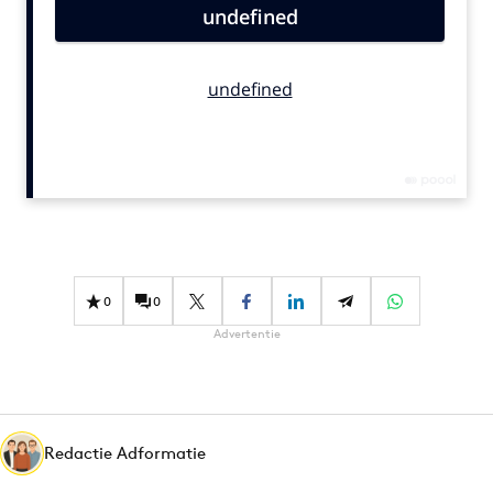
Bureaus
Campagnes
Carriere
Contentmarketing
Craft
Customer Experience
Data & Insights
Design
Digital transformation
0
0
Diversiteit
Advertentie
Effectiviteit
Gedragsverandering
Influencer marketing
Interne communicatie
Redactie Adformatie
Martech