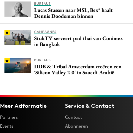
BUREAUS
Lucas Stassen naar MSL, Bex* haalt
Dennis Doodeman binnen
CAMPAGNES
StukTV serveert pad thai van Conimex
in Bangkok
BUREAUS
DDB & Tribal Amsterdam creëren een
'Silicon Valley 2.0' in Saoedi-Arabië
Meer Adformatie
Service & Contact
Partners
Contact
Events
Abonneren