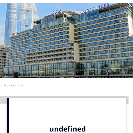
Menu
Home
9 sept: GenAI-training
12 nov: MarketingLive!
Adverteren
Events
Opleidingen
© Wikimedia
Vacatures
Academy
Advertentie
Partners
Topics
Artificial Intelligence