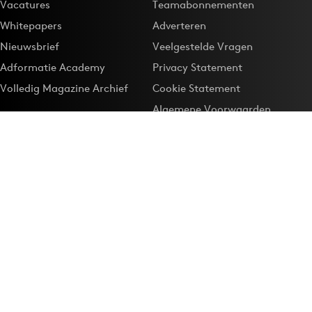
Vacatures
Teamabonnementen
Whitepapers
Adverteren
Nieuwsbrief
Veelgestelde Vragen
Adformatie Academy
Privacy Statement
Volledig Magazine Archief
Cookie Statement
Algemene Voorwaarden
Onze app
Maak Adformatie.nl je
Google-favoriet
Privacyinstellingen
Download de
Adformatie Nieuws App