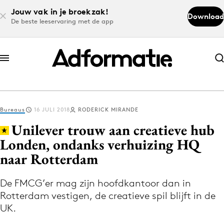
Jouw vak in je broekzak!
Download
De beste leeservaring met de app
Abonneer nu
Abonneer nu
Bureaus
16 JULI 2018
RODERICK MIRANDE
Log in
Unilever trouw aan creatieve hub
Londen, ondanks verhuizing HQ
naar Rotterdam
Download de app
Volg het laatste nieuws via de Adformatie
De FMCG’er mag zijn hoofdkantoor dan in
Nieuws app
Rotterdam vestigen, de creatieve spil blijft in de
UK.