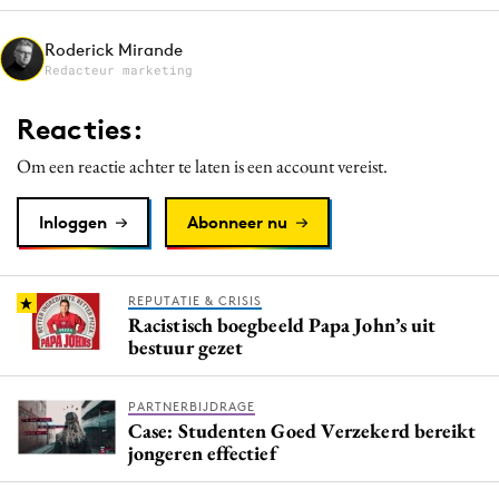
Media
Roderick Mirande
Merkstrategie
Redacteur marketing
PR
Reacties:
Programmatic
Purpose Marketing
Om een reactie achter te laten is een account vereist.
Reputatie & crisis
Inloggen
Abonneer nu
REPUTATIE & CRISIS
Racistisch boegbeeld Papa John’s uit
bestuur gezet
PARTNERBIJDRAGE
Case: Studenten Goed Verzekerd bereikt
jongeren effectief