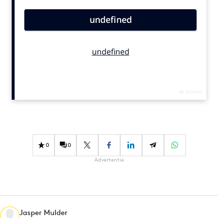
Bureaus
Campagnes
Carriere
Contentmarketing
Craft
Customer Experience
Data & Insights
Design
Digital transformation
Diversiteit
0
0
Effectiviteit
Advertentie
Gedragsverandering
Influencer marketing
Interne communicatie
Jasper Mulder
Martech