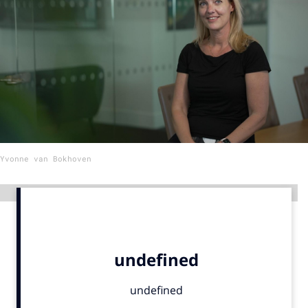
Menu
Home
9 sept: GenAI-training
12 nov: MarketingLive!
Adverteren
Yvonne van Bokhoven
Events
Opleidingen
Advertentie
Vacatures
Academy
Partners
Topics
Artificial Intelligence