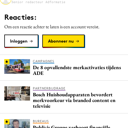
Senior redacteur Adformatie
Media
Merkstrategie
Reacties:
PR
Om een reactie achter te laten is een account vereist.
Programmatic
Purpose Marketing
Inloggen
Abonneer nu
Reputatie & crisis
CAMPAGNES
De 8 opvallendste merkactivaties tijdens
ADE
PARTNERBIJDRAGE
Bosch Huishoudapparaten bevordert
merkvoorkeur via branded content en
televisie
BUREAUS
Publicis Groupe verhoogt financiële