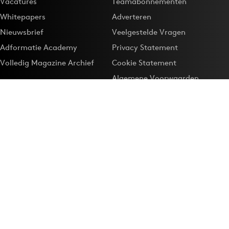
Vacatures
Teamabonnementen
Whitepapers
Adverteren
Nieuwsbrief
Veelgestelde Vragen
Adformatie Academy
Privacy Statement
Volledig Magazine Archief
Cookie Statement
Algemene Voorwaarden
Onze app
Maak Adformatie.nl je
Google-favoriet
Privacyinstellingen
Download de
Adformatie Nieuws App