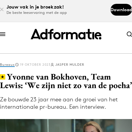
Jouw vak in je broekzak!
Download
De beste leeservaring met de app
Abonneer nu
Abonneer nu
Bureaus
19 OKTOBER 2023
JASPER MULDER
Log in
Yvonne van Bokhoven, Team
Lewis: ‘We zijn niet zo van de poeha’
Download de app
Volg het laatste nieuws via de Adformatie
Ze bouwde 23 jaar mee aan de groei van het
internationale pr-bureau. Een interview.
Nieuws app