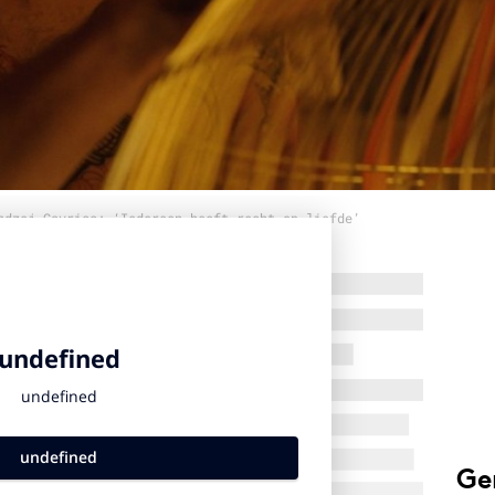
ndzej Gavriss: ‘Iedereen heeft recht op liefde’
Ge