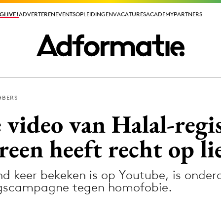
GLIVE!
GLIVE!
ADVERTEREN
ADVERTEREN
EVENTS
EVENTS
OPLEIDINGEN
OPLEIDINGEN
VACATURES
VACATURES
ACADEMY
ACADEMY
PARTNERS
PARTNERS
GBERS
ieuws app
 video van Halal-regi
reen heeft recht op li
nd keer bekeken is op Youtube, is onder
Media
ngscampagne tegen homofobie.
ormation
Merkstrategie
PR