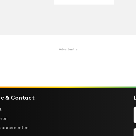
Advertentie
ce & Contact
t
ren
bonnementen