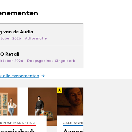
enementen
g van de Audio
ktober 2026 · Adformatie
O Retail
oktober 2026 · Doopsgezinde Singelkerk
jk alle evenementen
RPOSE MARKETING
CAMPAGNES
oopjeshoek
Aangrijpende