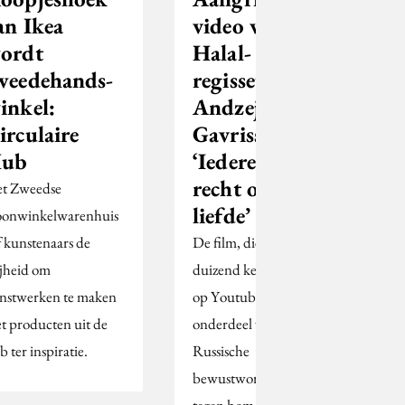
an Ikea
video van
ordt
Halal-
weedehands-
regisseur
inkel:
Andzej
irculaire
Gavriss:
ub
‘Iedereen heeft
recht op
t Zweedse
liefde’
onwinkelwarenhuis
f kunstenaars de
De film, die al 850
ijheid om
duizend keer bekeken is
nstwerken te maken
op Youtube, is
t producten uit de
onderdeel van de eerste
b ter inspiratie.
Russische
bewustwordingscampagne
tegen homofobie.