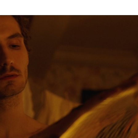
Programmatic
ering
Purpose Marketing
keting
Reputatie & crisis
nicatie