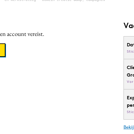
Va
een account vereist.
Da
Sti
Cli
Gr
Vor
Ex
pe
Sti
Bekij