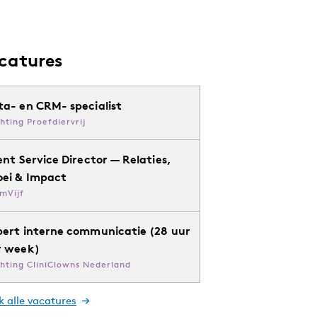
catures
ta- en CRM- specialist
chting Proefdiervrij
ent Service Director — Relaties,
oei & Impact
mVijf
pert interne communicatie (28 uur
r week)
chting CliniClowns Nederland
k alle vacatures