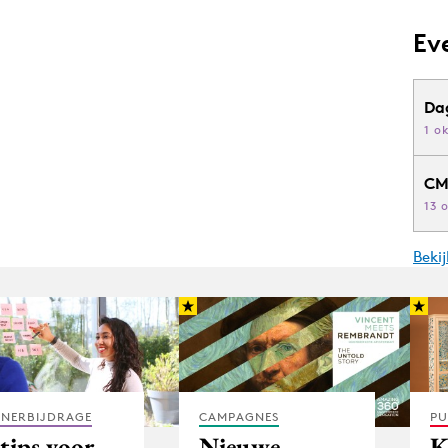
Ev
Da
1 o
CM
13 
Beki
TNERBIJDRAGE
CAMPAGNES
PU
tips voor
Nieuwe
K