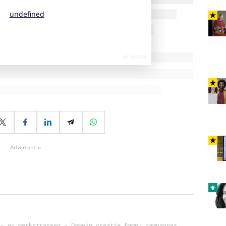
Advertentie
f- en merkstrateeg - Domein creatie &amp; campagnes