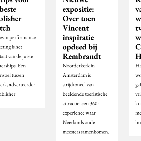
beste
expositie:
v
blisher
Over toen
w
tch
Vincent
t
inspiratie
w
es in performance
opdeed bij
C
ting is het
Rembrandt
H
taat van de juiste
nerships. Een
Noorderkerk in
He
nspel tussen
Amsterdam is
wo
erk, adverteerder
strijdtoneel van
ga
ublisher
beeldende toeristische
vr
attractie: een 360-
ku
experience waar
me
Neerlands oude
hu
meesters samenkomen.