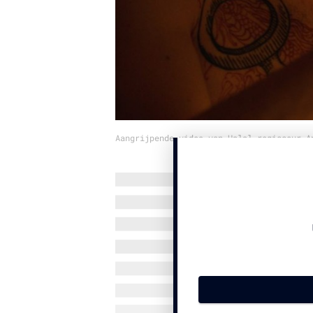
Aangrijpende video van Halal-regisseur A