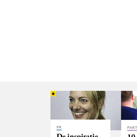
PR
PAR
De inspiratie
10 