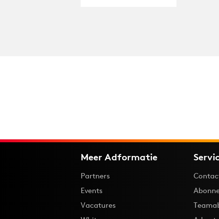
Meer Adformatie
Servi
Partners
Contac
Events
Abonne
Vacatures
Teama