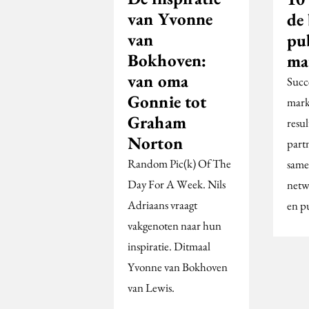
van Yvonne
de 
van
pu
Bokhoven:
ma
van oma
Succ
Gonnie tot
marke
Graham
resul
Norton
part
Random Pic(k) Of The
same
Day For A Week. Nils
netw
Adriaans vraagt
en p
vakgenoten naar hun
inspiratie. Ditmaal
Yvonne van Bokhoven
van Lewis.