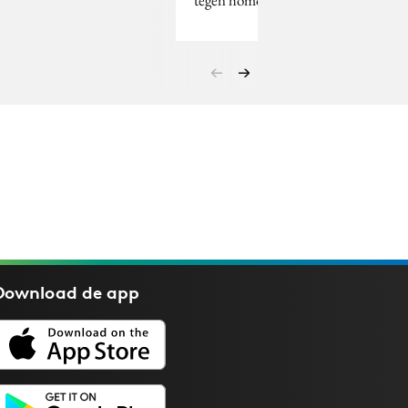
Download de
app