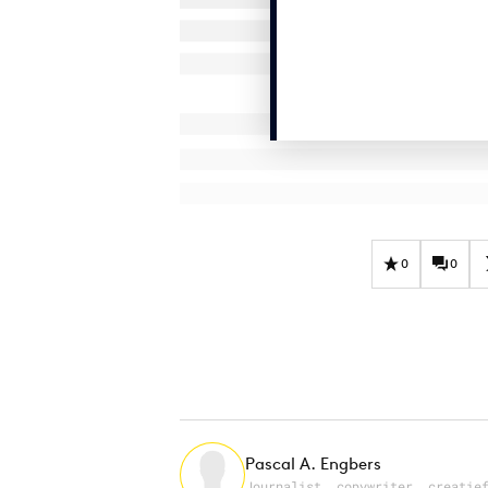
0
0
Pascal A. Engbers
Journalist, copywriter, creatie