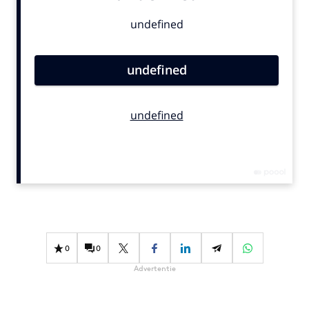
Bureaus
Campagnes
Carriere
Contentmarketing
Craft
Customer Experience
Data & Insights
Design
Digital transformation
Diversiteit
Effectiviteit
Gedragsverandering
0
0
Influencer marketing
Advertentie
Interne communicatie
Martech