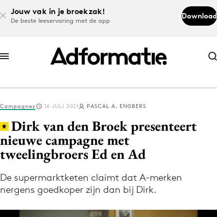
Jouw vak in je broekzak!
Download
De beste leeservaring met de app
Abonneer nu
Abonneer nu
Campagnes
16 JULI 2021
PASCAL A. ENGBERS
Log in
Dirk van den Broek presenteert
nieuwe campagne met
tweelingbroers Ed en Ad
Download de app
Volg het laatste nieuws via de Adformatie
De supermarktketen claimt dat A-merken
Nieuws app
nergens goedkoper zijn dan bij Dirk.