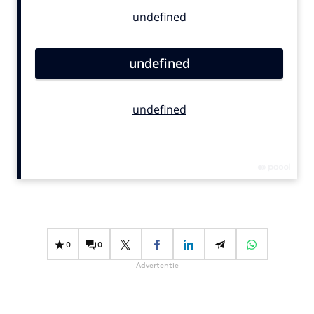
Bureaus
Campagnes
Carriere
Contentmarketing
Craft
Customer Experience
Data & Insights
Design
Digital transformation
Diversiteit
Effectiviteit
Gedragsverandering
0
0
Influencer marketing
Advertentie
Interne communicatie
Martech