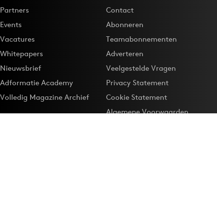
Partners
Contact
Events
Abonneren
Vacatures
Teamabonnementen
Whitepapers
Adverteren
Nieuwsbrief
Veelgestelde Vragen
Adformatie Academy
Privacy Statement
Volledig Magazine Archief
Cookie Statement
Algemene Voorwaarden
Onze app
Maak Adformatie.nl je
Google-favoriet
Privacyinstellingen
Download de
Adformatie Nieuws App