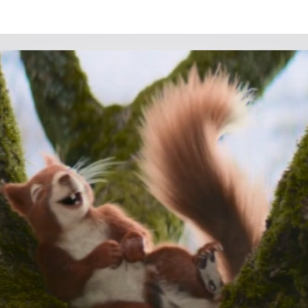
Programmatic
ering
Purpose Marketing
keting
Reputatie & crisis
nicatie