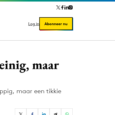
Log in
Log in
Abonneer nu
Abonneer nu
geinig, maar
ppig, maar een tikkie