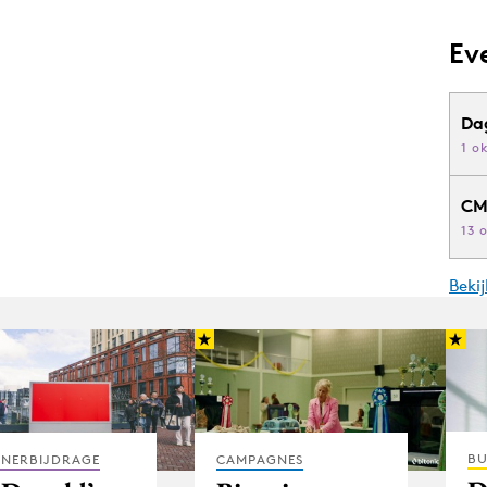
Ev
Da
1 o
CM
13 
Beki
BU
TNERBIJDRAGE
CAMPAGNES