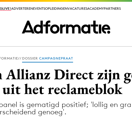
GLIVE!
GLIVE!
ADVERTEREN
ADVERTEREN
EVENTS
EVENTS
OPLEIDINGEN
OPLEIDINGEN
VACATURES
VACATURES
ACADEMY
ACADEMY
PARTNERS
PARTNERS
FORMATIE
DOSSIER
CAMPAGNEPRAAT
ieuws app
 Allianz Direct zijn 
 uit het reclameblok
l is gematigd positief; 'lollig en gra
Media
erscheidend genoeg'.
ormation
Merkstrategie
PR