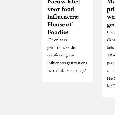
Nieuw label
Mc
voor food
pri
influencers:
we
House of
ge
Foodies
In d
'De onlangs
Cann
geïntroduceerde
beli
certificering van
TBW
influencers gaat wat ons
paar
betreft niet ver genoeg.'
camp
Het 
McDo