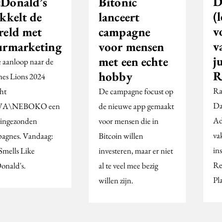
D
Donald’s
Bitonic
(l
kkelt de
lanceert
v
reld met
campagne
v
urmarketing
voor mensen
j
met een echte
e aanloop naar de
R
hobby
es Lions 2024
Ra
cht
De campagne focust op
Da
A\NEBOKO een
de nieuwe app gemaakt
Ad
 ingezonden
voor mensen die in
va
agnes. Vandaag:
Bitcoin willen
in
Smells Like
investeren, maar er niet
Re
nald's.
al te veel mee bezig
Pl
willen zijn.