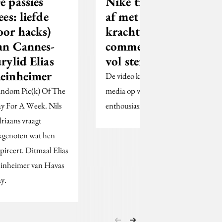
e passies
Nike trapt EK
ees: liefde
af met
oor hacks)
krachtige
an Cannes-
commercial
urylid Elias
vol sterspelers
einheimer
De video kan op sociale
ndom Pic(k) Of The
media op veel
y For A Week. Nils
enthousiasme rekenen.
riaans vraagt
kgenoten wat hen
spireert. Ditmaal Elias
inheimer van Havas
ay.