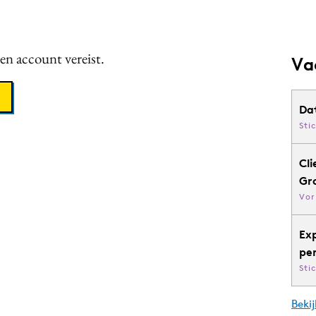
een account vereist.
Va
Da
Sti
Cli
Gr
Vor
Ex
pe
Sti
Bekij