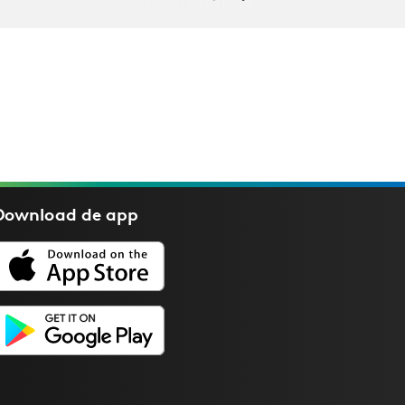
Download de
app