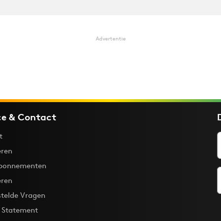
Advertentie
ce & Contact
t
ren
bonnementen
eren
stelde Vragen
y Statement