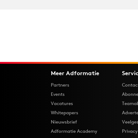
Meer Adformatie
Servi
Partners
Contac
Events
Abonne
Vacatures
Teama
Whitepapers
Advert
Nieuwsbrief
Veelge
Adformatie Academy
Privac