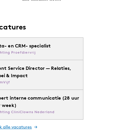
catures
ta- en CRM- specialist
chting Proefdiervrij
ent Service Director — Relaties,
oei & Impact
mVijf
pert interne communicatie (28 uur
r week)
chting CliniClowns Nederland
k alle vacatures