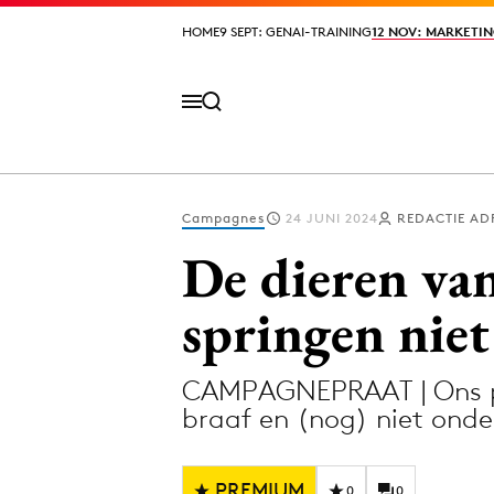
HOME
HOME
9 SEPT: GENAI-TRAINING
9 SEPT: GENAI-TRAINING
12 NOV: MARKETIN
12 NOV: MARKETIN
Campagnes
24 JUNI 2024
REDACTIE AD
Volg het laatste nieuws via de Adformatie N
De dieren van
springen niet
Topics
CAMPAGNEPRAAT | Ons pane
Artificial Intelligence
Design
braaf en (nog) niet ond
Bureaus
Digital transf
Campagnes
Diversiteit
PREMIUM
0
0