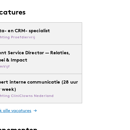
catures
ta- en CRM- specialist
chting Proefdiervrij
ent Service Director — Relaties,
oei & Impact
mVijf
pert interne communicatie (28 uur
r week)
chting CliniClowns Nederland
k alle vacatures
enementen