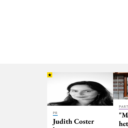
PAR
"M
PR
Judith Coster
he