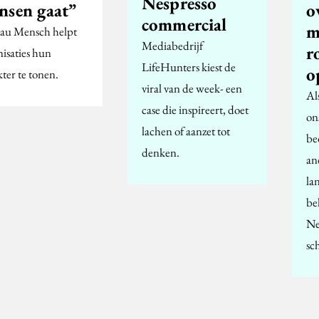
Nespresso
nsen gaat”
o
commercial
m
au Mensch helpt
Mediabedrijf
r
nisaties hun
LifeHunters kiest de
o
ter te tonen.
viral van de week- een
Al
case die inspireert, doet
on
lachen of aanzet tot
be
denken.
an
la
be
Ne
sc