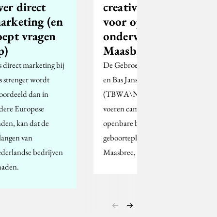
ver direct
creativiteit in
arketing (en
voor openbaar
oept vragen
onderwijs in
p)
Maasbree
s direct marketing bij
De Gebroeders Koen
s strenger wordt
en Bas Janssen
oordeeld dan in
(TBWA\Neboko)
dere Europese
voeren campagne voor
nden, kan dat de
openbare basisschool in
langen van
geboorteplaats
derlandse bedrijven
Maasbree, Limburg.
haden.