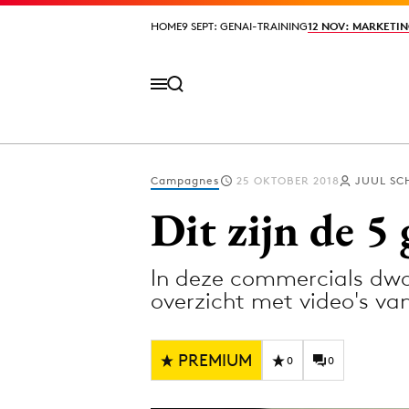
HOME
HOME
9 SEPT: GENAI-TRAINING
9 SEPT: GENAI-TRAINING
12 NOV: MARKETIN
12 NOV: MARKETIN
Campagnes
25 OKTOBER 2018
JUUL SC
Volg het laatste nieuws via de Adformatie N
Dit zijn de 5
In deze commercials dwa
Topics
overzicht met video's va
Artificial Intelligence
Design
Bureaus
Digital transf
PREMIUM
0
0
Campagnes
Diversiteit