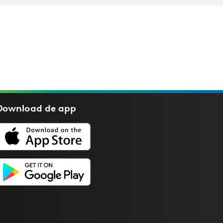
Download de
app