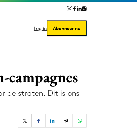
Log in
Log in
Abonneer nu
Abonneer nu
en-campagnes
de straten. Dit is ons