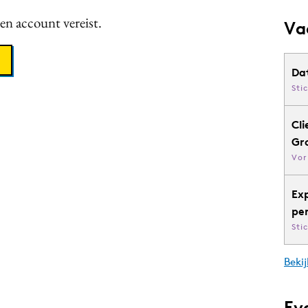
een account vereist.
Va
Da
Sti
Cli
Gr
Vor
Ex
pe
Sti
Bekij
Ev