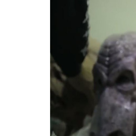
Carriere
Effectiviteit
Contentmarketing
Gedragsverand
Craft
Influencer mar
Customer Experience
Interne commu
Data & Insights
Martech