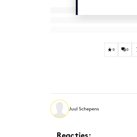
0
0
Juul Schepens
Reacties: