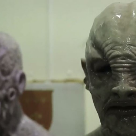
Programmatic
ering
Purpose Marketing
keting
Reputatie & crisis
nicatie