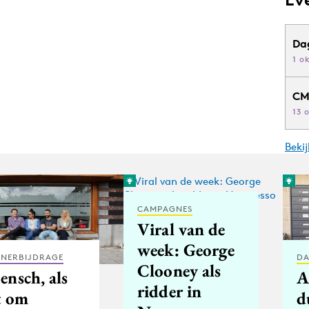
Da
1 o
CM
13 
Beki
CAMPAGNES
Viral van de
week: George
TNERBIJDRAGE
DA
Clooney als
ensch, als
A
ridder in
t om
d