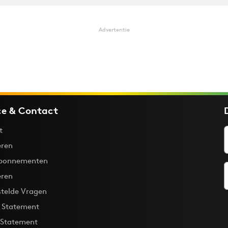
Advertentie
ce & Contact
t
ren
bonnementen
eren
stelde Vragen
y Statement
 Statement