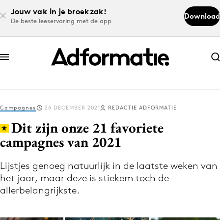
Jouw vak in je broekzak!
Download
De beste leeservaring met de app
Abonneer nu
Abonneer nu
Campagnes
26 DECEMBER 2021
REDACTIE ADFORMATIE
Log in
Dit zijn onze 21 favoriete
campagnes van 2021
Download de app
Volg het laatste nieuws via de Adformatie
Lijstjes genoeg natuurlijk in de laatste weken van
het jaar, maar deze is stiekem toch de
Nieuws app
allerbelangrijkste.