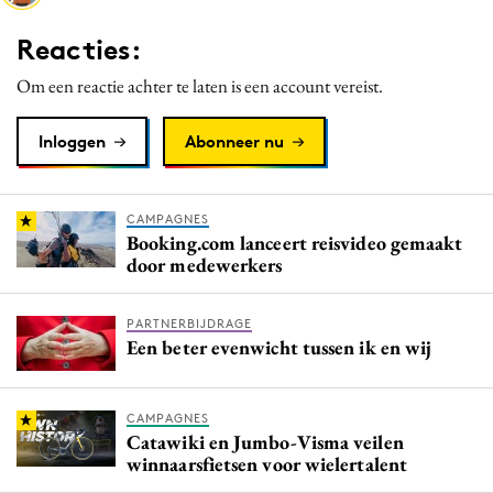
Media
Reacties:
Merkstrategie
Om een reactie achter te laten is een account vereist.
PR
Programmatic
Inloggen
Abonneer nu
Purpose Marketing
Reputatie & crisis
CAMPAGNES
Booking.com lanceert reisvideo gemaakt
door medewerkers
PARTNERBIJDRAGE
Een beter evenwicht tussen ik en wij
CAMPAGNES
Catawiki en Jumbo-Visma veilen
winnaarsfietsen voor wielertalent