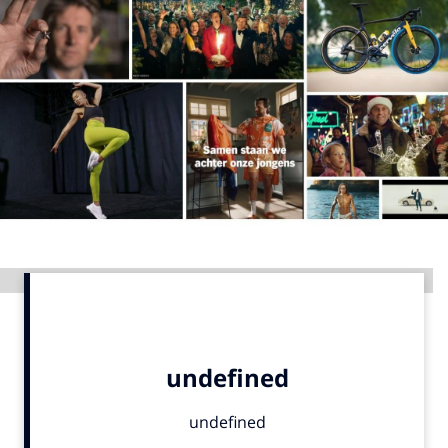
Menu
Home
9 sept: GenAI-training
12 nov: MarketingLive!
Adverteren
Events
Opleidingen
Advertentie
Vacatures
Academy
Partners
Topics
Artificial Intelligence