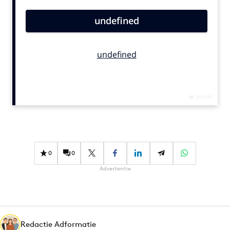
Bureaus
Campagnes
Carriere
Contentmarketing
Craft
Customer Experience
Data & Insights
Design
Digital transformation
Diversiteit
0
0
Effectiviteit
Advertentie
Gedragsverandering
Influencer marketing
Interne communicatie
Redactie Adformatie
Martech