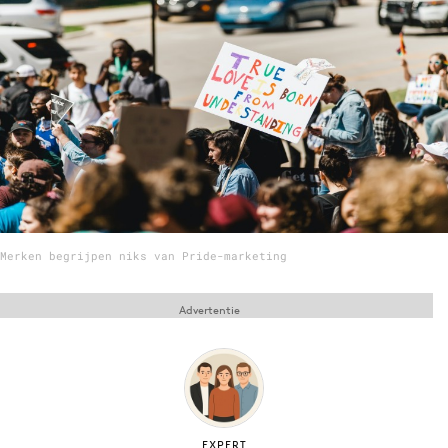
Menu
Home
9 sept: GenAI-training
12 nov: MarketingLive!
Adverteren
Events
Merken begrijpen niks van Pride-marketing
Opleidingen
Vacatures
Advertentie
Academy
Partners
Topics
Artificial Intelligence
EXPERT