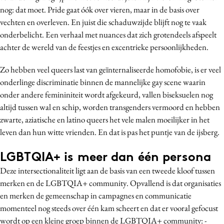
nog: dat moet. Pride gaat óók over vieren, maar in de basis over
vechten en overleven. En juist die schaduwzijde blijft nog te vaak
onderbelicht. Een verhaal met nuances dat zich grotendeels afspeelt
achter de wereld van de feestjes en excentrieke persoonlijkheden.
Zo hebben veel queers last van geïnternaliseerde homofobie, is er veel
onderlinge discriminatie binnen de mannelijke gay scene waarin
onder andere femininiteit wordt afgekeurd, vallen biseksuelen nog
altijd tussen wal en schip, worden transgenders vermoord en hebben
zwarte, aziatische en latino queers het vele malen moeilijker in het
leven dan hun witte vrienden. En dat is pas het puntje van de ijsberg.
LGBTQIA+ is meer dan één persona
Deze intersectionaliteit ligt aan de basis van een tweede kloof tussen
merken en de LGBTQIA+ community. Opvallend is dat organisaties
en merken de gemeenschap in campagnes en communicatie
momenteel nog steeds over één kam scheert en dat er vooral gefocust
wordt op een kleine groep binnen de LGBTQIA+ community: -