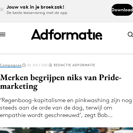
Jouw vak in je broekzak!
Download
De beste leeservaring met de app
Abonneer nu
Abonneer nu
Campagnes
26 JULI 2021
REDACTIE ADFORMATIE
Log in
Merken begrijpen niks van Pride-
marketing
Download de app
Volg het laatste nieuws via de Adformatie
‘Regenboog-kapitalisme en pinkwashing zijn nog
steeds aan de orde van de dag, terwijl om
Nieuws app
empathie wordt geschreeuwd’, zegt Bob…