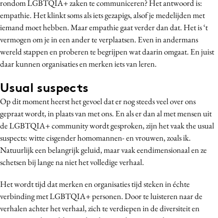
rondom LGBTQIA+ zaken te communiceren? Het antwoord is:
empathie. Het klinkt soms als iets gezapigs, alsof je medelijden met
iemand moet hebben. Maar empathie gaat verder dan dat. Het is ‘t
vermogen om je in een ander te verplaatsen. Even in andermans
wereld stappen en proberen te begrijpen wat daarin omgaat. En juist
daar kunnen organisaties en merken iets van leren.
Usual suspects
Op dit moment heerst het gevoel dat er nog steeds veel over ons
gepraat wordt, in plaats van met ons. En als er dan al met mensen uit
de LGBTQIA+ community wordt gesproken, zijn het vaak the usual
suspects: witte cisgender homomannen- en vrouwen, zoals ik.
Natuurlijk een belangrijk geluid, maar vaak eendimensionaal en ze
schetsen bij lange na niet het volledige verhaal.
Het wordt tijd dat merken en organisaties tijd steken in échte
verbinding met LGBTQIA+ personen. Door te luisteren naar de
verhalen achter het verhaal, zich te verdiepen in de diversiteit en