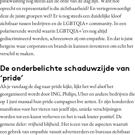
pinkwashing nog steeds aan de orde van de dag zijn. Want hoe
Media
oprecht en representatief is die zichtbaarheid? En vertegenwoordigt
deze de juiste groepen wel? Er is nog steeds een duidelijke kloof
Merkstrategie
zichtbaar tussen bedrijven en de LGBTQIA+ community. In een
PR
polariserende wereld waarin LGBTQIA+’ers nog altijd
Programmatic
gediscrimineerd worden, schreeuwen zij om empathie. En dat is juist
Purpose Marketing
hetgene waar corporates en brands in kunnen investeren om echt het
Reputatie & crisis
verschil te maken.
De onderbelichte schaduwzijde van
‘pride’
Als je vandaag de dag naar pride kijkt, lijkt het wel alsof het
georganiseerd wordt door ING, Philips, Uber en andere bedrijven die
op 1 juni massaal hun pride-campagnes live zetten. Er zijn honderden
manifestos voor het vieren van jezelf zijn, unieke verschijningen
worden tot een kunst verheven en het is vaak louter positief. De
gemene deler: vrijheid blijheid. Het is een van de aspecten waaruit
een gebrek van empathie vanuit adverteerders en bureaus zichtbaar