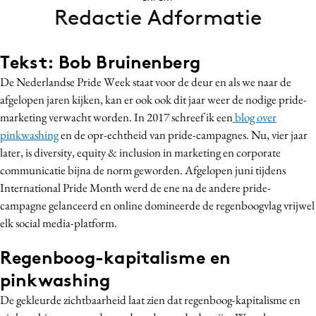
Redactie Adformatie
Bureaus
Campagnes
Carriere
Tekst: Bob Bruinenberg
Contentmarketing
De Nederlandse Pride Week staat voor de deur en als we naar de
Craft
afgelopen jaren kijken, kan er ook ook dit jaar weer de nodige pride-
marketing verwacht worden. In 2017 schreef ik een
blog over
Customer Experience
pinkwashing
en de opr-echtheid van pride-campagnes. Nu, vier jaar
Data & Insights
later, is diversity, equity & inclusion in marketing en corporate
Design
communicatie bijna de norm geworden. Afgelopen juni tijdens
Digital transformation
International Pride Month werd de ene na de andere pride-
Diversiteit
campagne gelanceerd en online domineerde de regenboogvlag vrijwel
elk social media-platform.
Effectiviteit
Gedragsverandering
Regenboog-kapitalisme en
Influencer marketing
pinkwashing
Interne communicatie
De gekleurde zichtbaarheid laat zien dat regenboog-kapitalisme en
Martech