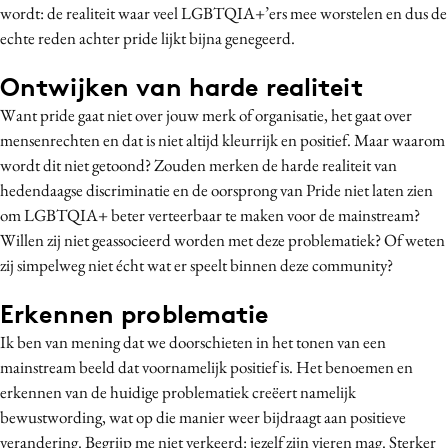
wordt: de realiteit waar veel LGBTQIA+’ers mee worstelen en dus de
echte reden achter pride lijkt bijna genegeerd.
Ontwijken van harde realiteit
Want pride gaat niet over jouw merk of organisatie, het gaat over
mensenrechten en dat is niet altijd kleurrijk en positief. Maar waarom
wordt dit niet getoond? Zouden merken de harde realiteit van
hedendaagse discriminatie en de oorsprong van Pride niet laten zien
om LGBTQIA+ beter verteerbaar te maken voor de mainstream?
Willen zij niet geassocieerd worden met deze problematiek? Of weten
zij simpelweg niet écht wat er speelt binnen deze community?
Erkennen problematie
Ik ben van mening dat we doorschieten in het tonen van een
mainstream beeld dat voornamelijk positief is. Het benoemen en
erkennen van de huidige problematiek creëert namelijk
bewustwording, wat op die manier weer bijdraagt aan positieve
verandering. Begrijp me niet verkeerd: jezelf zijn vieren mag. Sterker