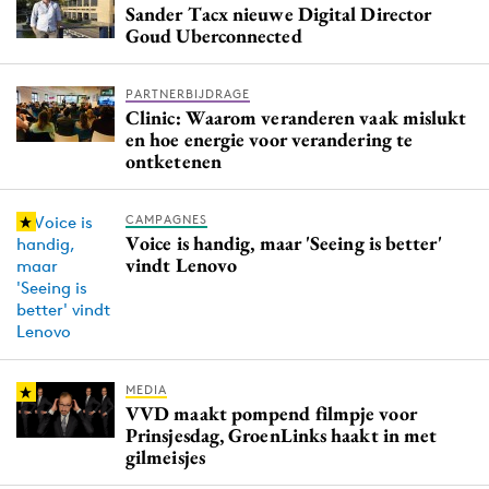
Sander Tacx nieuwe Digital Director
Media
Goud Uberconnected
Merkstrategie
PR
PARTNERBIJDRAGE
Clinic: Waarom veranderen vaak mislukt
Programmatic
en hoe energie voor verandering te
Purpose Marketing
ontketenen
Reputatie & crisis
CAMPAGNES
Voice is handig, maar 'Seeing is better'
vindt Lenovo
MEDIA
VVD maakt pompend filmpje voor
Prinsjesdag, GroenLinks haakt in met
gilmeisjes