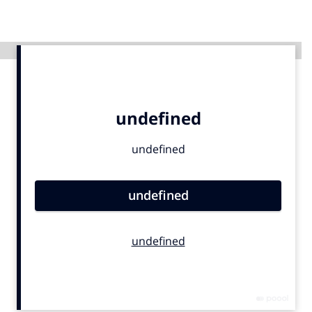
Menu
Advertentie
Home
9 sept: GenAI-training
12 nov: MarketingLive!
Adverteren
Events
Opleidingen
Vacatures
Academy
Partners
Topics
Artificial Intelligence