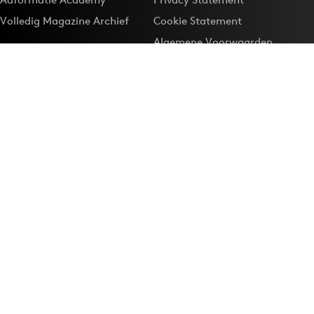
Volledig Magazine Archief
Cookie Statement
Algemene Voorwaarden
Onze app
Maak Adformatie.nl je
Google-favoriet
Privacyinstellingen
Download de
Adformatie Nieuws App