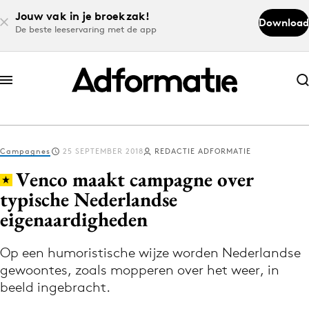
Jouw vak in je broekzak!
Download
De beste leeservaring met de app
Abonneer nu
Abonneer nu
Campagnes
25 SEPTEMBER 2018
REDACTIE ADFORMATIE
Log in
Venco maakt campagne over
typische Nederlandse
eigenaardigheden
Download de app
Volg het laatste nieuws via de Adformatie
Op een humoristische wijze worden Nederlandse
Nieuws app
gewoontes, zoals mopperen over het weer, in
beeld ingebracht.