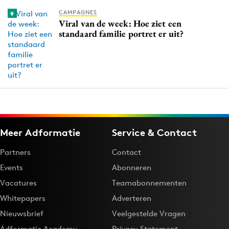
CAMPAGNES
Viral van de week: Hoe ziet een
standaard familie portret er uit?
Meer Adformatie
Service & Contact
Partners
Contact
Events
Abonneren
Vacatures
Teamabonnementen
Whitepapers
Adverteren
Nieuwsbrief
Veelgestelde Vragen
Adformatie Academy
Privacy Statement