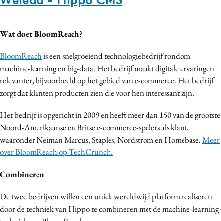
Media
Merkstrategie
Wat doet BloomReach?
PR
Programmatic
BloomReach
is een snelgroeiend technologiebedrijf rondom
machine-learning en big-data. Het bedrijf maakt digitale ervaringen
Purpose Marketing
relevanter, bijvoorbeeld op het gebied van e-commerce. Het bedrijf
Reputatie & crisis
zorgt dat klanten producten zien die voor hen interessant zijn.
Het bedrijf is opgericht in 2009 en heeft meer dan 150 van de grootste
Noord-Amerikaanse en Britse e-commerce-spelers als klant,
waaronder Neiman Marcus, Staples, Nordstrom en Homebase.
Meer
over BloomReach op TechCrunch.
Combineren
De twee bedrijven willen een uniek wereldwijd platform realiseren
door de techniek van Hippo te combineren met de machine-learning-
techniek van BloomReach.