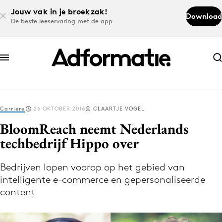
Jouw vak in je broekzak!
Download
De beste leeservaring met de app
Abonneer nu
Abonneer nu
Carriere
26 OKTOBER 2016
CLAARTJE VOGEL
Log in
BloomReach neemt Nederlands
techbedrijf Hippo over
Download de app
Volg het laatste nieuws via de Adformatie
Bedrijven lopen voorop op het gebied van
intelligente e-commerce en gepersonaliseerde
Nieuws app
content