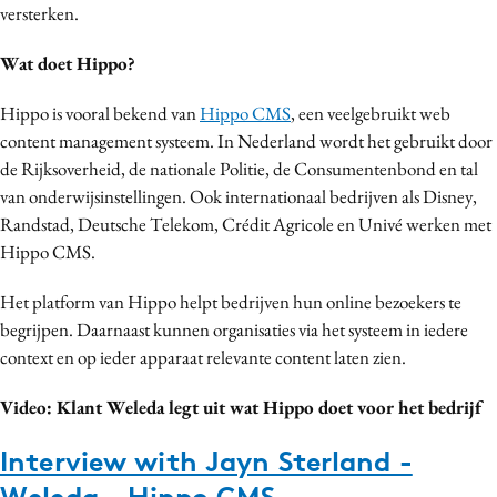
versterken.
Bureaus
Campagnes
Wat doet Hippo?
Carriere
Hippo is vooral bekend van
Hippo CMS
, een veelgebruikt web
Contentmarketing
content management systeem. In Nederland wordt het gebruikt door
Craft
de Rijksoverheid, de nationale Politie, de Consumentenbond en tal
Customer Experience
van onderwijsinstellingen. Ook internationaal bedrijven als Disney,
Data & Insights
Randstad, Deutsche Telekom, Crédit Agricole en Univé werken met
Hippo CMS.
Design
Digital transformation
Het platform van Hippo helpt bedrijven hun online bezoekers te
Diversiteit
begrijpen. Daarnaast kunnen organisaties via het systeem in iedere
Effectiviteit
context en op ieder apparaat relevante content laten zien.
Gedragsverandering
Video: Klant Weleda legt uit wat Hippo doet voor het bedrijf
Influencer marketing
Interne communicatie
Interview with Jayn Sterland -
Martech
Weleda - Hippo CMS