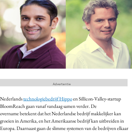
Menu
Home
9 sept: GenAI-training
12 nov: MarketingLive!
Adverteren
Events
Opleidingen
Advertentie
Vacatures
Academy
Nederlands
technologiebedrijf Hippo
en Sillicon-Valley-startup
BloomReach gaan vanaf vandaag samen verder. De
Partners
overname betekent dat het Nederlandse bedrijf makkelijker kan
Topics
groeien in Amerika, en het Amerikaanse bedrijf kan uitbreiden in
Europa. Daarnaast gaan de slimme systemen van de bedrijven elkaar
Artificial Intelligence