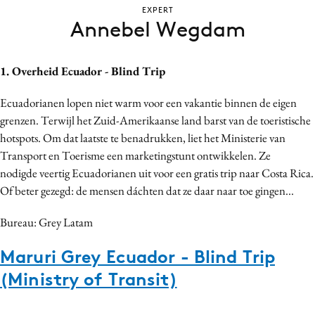
EXPERT
Bureaus
Annebel Wegdam
Campagnes
Carriere
1. Overheid Ecuador - Blind Trip
Contentmarketing
Craft
Ecuadorianen lopen niet warm voor een vakantie binnen de eigen
Customer Experience
grenzen. Terwijl het Zuid-Amerikaanse land barst van de toeristische
hotspots. Om dat laatste te benadrukken, liet het Ministerie van
Data & Insights
Transport en Toerisme een marketingstunt ontwikkelen. Ze
Design
nodigde veertig Ecuadorianen uit voor een gratis trip naar Costa Rica.
Digital transformation
Of beter gezegd: de mensen dáchten dat ze daar naar toe gingen...
Diversiteit
Bureau: Grey Latam
Effectiviteit
Gedragsverandering
Maruri Grey Ecuador - Blind Trip
Influencer marketing
(Ministry of Transit)
Interne communicatie
Martech