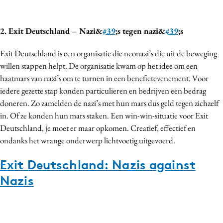
Media
Merkstrategie
2. Exit Deutschland – Nazi&
#39
;s tegen nazi&
#39
;s
PR
Exit Deutschland is een organisatie die neonazi’s die uit de beweging
Programmatic
willen stappen helpt. De organisatie kwam op het idee om een
Purpose Marketing
haatmars van nazi’s om te turnen in een benefietevenement. Voor
Reputatie & crisis
iedere gezette stap konden particulieren en bedrijven een bedrag
doneren. Zo zamelden de nazi’s met hun mars dus geld tegen zichzelf
in. Of ze konden hun mars staken. Een win-win-situatie voor Exit
Deutschland, je moet er maar opkomen. Creatief, effectief en
ondanks het wrange onderwerp lichtvoetig uitgevoerd.
Exit Deutschland: Nazis against
Nazis