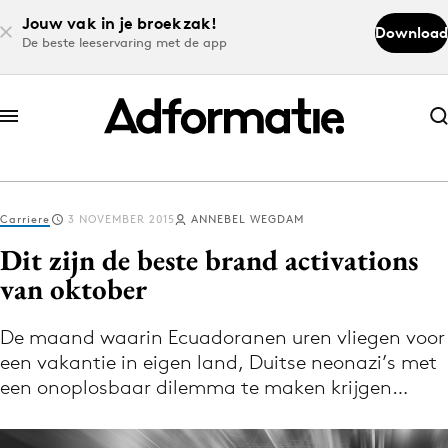
Jouw vak in je broekzak!
Download
De beste leeservaring met de app
Abonneer nu
Abonneer nu
Carriere
3 NOVEMBER 2015
ANNEBEL WEGDAM
Log in
Dit zijn de beste brand activations
van oktober
Download de app
Volg het laatste nieuws via de Adformatie
De maand waarin Ecuadoranen uren vliegen voor
een vakantie in eigen land, Duitse neonazi’s met
Nieuws app
een onoplosbaar dilemma te maken krijgen…