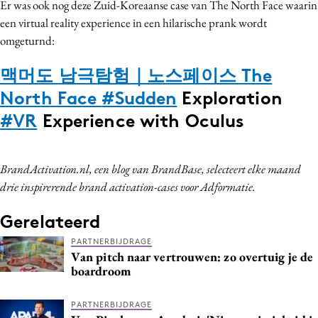
Er was ook nog deze Zuid-Koreaanse case van The North Face waarin
een virtual reality experience in een hilarische prank wordt
omgeturnd:
맥머도 남극탐험｜노스페이스 The
North Face
#Sudden
Exploration
#VR
Experience with Oculus
BrandActivation.nl, een blog van BrandBase, selecteert elke maand
drie inspirerende brand activation-cases voor Adformatie.
Gerelateerd
PARTNERBIJDRAGE
Van pitch naar vertrouwen: zo overtuig je de
boardroom
PARTNERBIJDRAGE